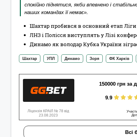
спокійно піднятися, якби впевнено і стабільн
наших командах її немає».
Шахтар пробився в основний етап Ліги
ЛНЗ і Полісся виступлять у Лізі конфер
Динамо як володар Кубка України зіграє
Шахтар
УПЛ
Динамо
Зоря
ФК Харків
150000 грн за 
9.9
Ліцензія КРАІЛ № 78 від
Участь
23.08.2023
Дот
Всі 