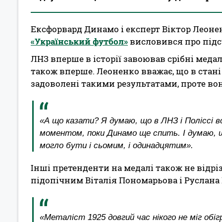
Ексфорвард Динамо і експерт Віктор Леон
«Український футбол»
висловився про підсу
ЛНЗ вперше в історії завоював срібні медал
також вперше. Леоненко вважає, що в стан
задоволені такими результатами, проте во
«А що казати? Я думаю, що в ЛНЗ і Поліссі в
моментом, поки Динамо ще спить. І думаю, щ
могло бути і сьомим, і одинадцятим».
Інші претенденти на медалі також не відр
підопічним Віталія Пономарьова і Руслана Р
«Металіст 1925 довгий час нікого не міг обіг