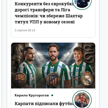
Конкуренти без єврокубків,
дорогі трансфери та Ліга
чемпіонів: чи збереже Шахтар
титул УПЛ у новому сезоні
3 серпня 08:14
Кирило Круторогов
Карпати підписали футболістів,