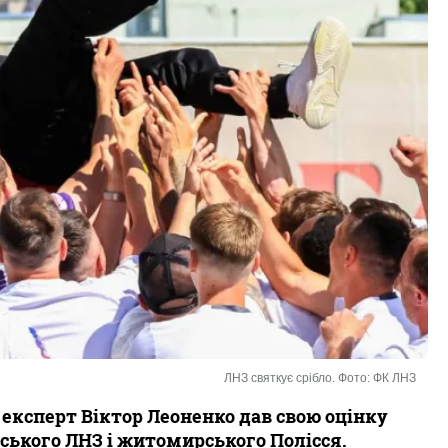
ЛНЗ святкує срібло. Фото: ФК ЛНЗ
експерт Віктор Леоненко дав свою оцінку
ського ЛНЗ і житомирського Полісся.