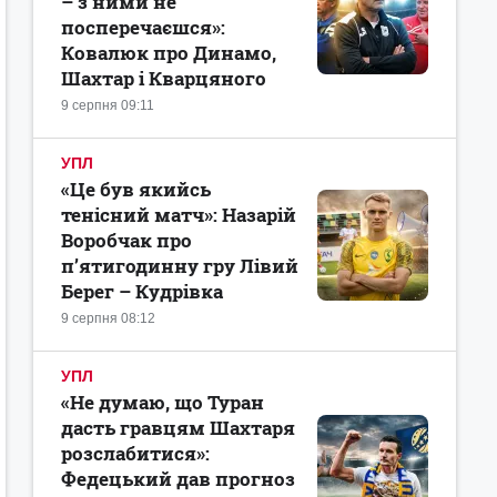
– з ними не
посперечаєшся»:
Ковалюк про Динамо,
Шахтар і Кварцяного
9 серпня 09:11
УПЛ
«Це був якийсь
тенісний матч»: Назарій
Воробчак про
п’ятигодинну гру Лівий
Берег – Кудрівка
9 серпня 08:12
УПЛ
«Не думаю, що Туран
дасть гравцям Шахтаря
розслабитися»:
Федецький дав прогноз