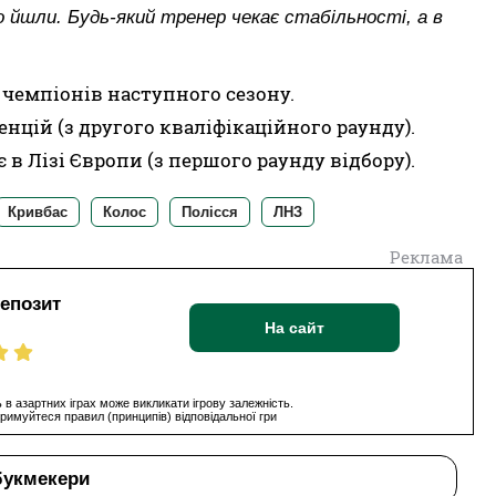
о йшли. Будь-який тренер чекає стабільності, а в
 чемпіонів наступного сезону.
енцій (з другого кваліфікаційного раунду).
 в Лізі Європи (з першого раунду відбору).
Кривбас
Колос
Полісся
ЛНЗ
Реклама
депозит
На сайт
 в азартних іграх може викликати ігрову залежність.
римуйтеся правил (принципів) відповідальної гри
букмекери