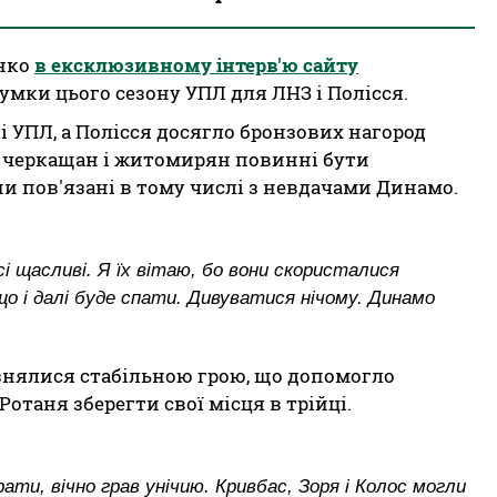
енко
в ексклюзивному інтерв'ю сайту
мки цього сезону УПЛ для ЛНЗ і Полісся.
і УПЛ, а Полісся досягло бронзових нагород
і черкащан і житомирян повинні бути
ни пов'язані в тому числі з невдачами Динамо.
сі щасливі. Я їх вітаю, бо вони скористалися
о і далі буде спати. Дивуватися нічому. Динамо
ізнялися стабільною грою, що допомогло
отаня зберегти свої місця в трійці.
рати, вічно грав унічию. Кривбас, Зоря і Колос могли