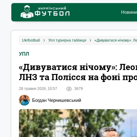
Новини
ukrfootball
упл турнірна таблиця
«Дивуватися нічому»: Л
УПЛ
«Дивуватися нічому»: Лео
ЛНЗ та Полісся на фоні п
28 травня 2026, 10:57
3679
Богдан Чернишевський