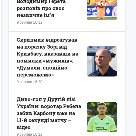
Володимир Герета
розповів про своє
незвичне ім'я
9 серпня 16:32
Скрипник відреагував
на поразку Зорі від
Кривбасу, вказавши на
помилки «мужиків»:
«Думали, спокійно
переможемо»
9 серпня 16:30
Диво-гол у Другій лізі
України: воротар Ребела
забив Карбону вже на
11-й секунді матчу –
відео
9 серпня 16:22