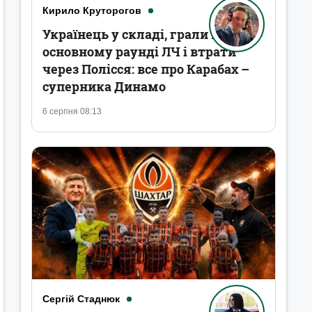
Кирило Круторогов
Українець у складі, грали в
основному раунді ЛЧ і втрати
через Полісся: все про Карабах –
суперника Динамо
6 серпня 08:13
Сергій Стаднюк