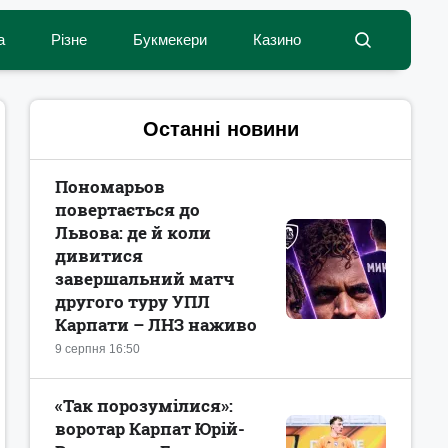
а
Різне
Букмекери
Казино
Останні новини
Пономарьов
повертається до
Львова: де й коли
дивитися
завершальний матч
другого туру УПЛ
Карпати – ЛНЗ наживо
9 серпня 16:50
«Так порозумілися»:
воротар Карпат Юрій-