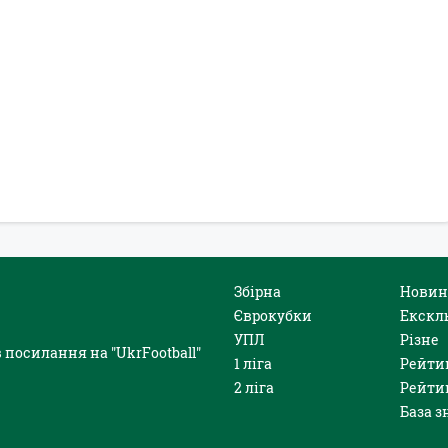
Збірна
Новин
Єврокубки
Екскл
УПЛ
Різне
 посилання на "UkrFootball"
1 ліга
Рейти
2 ліга
Рейти
База з