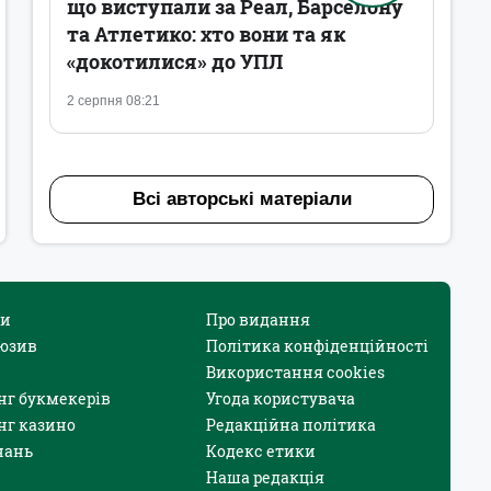
що виступали за Реал, Барселону
та Атлетико: хто вони та як
«докотилися» до УПЛ
2 серпня 08:21
Всі авторські матеріали
и
Про видання
юзив
Політика конфіденційності
Використання cookies
нг букмекерів
Угода користувача
нг казино
Редакційна політика
нань
Кодекс етики
Наша редакція