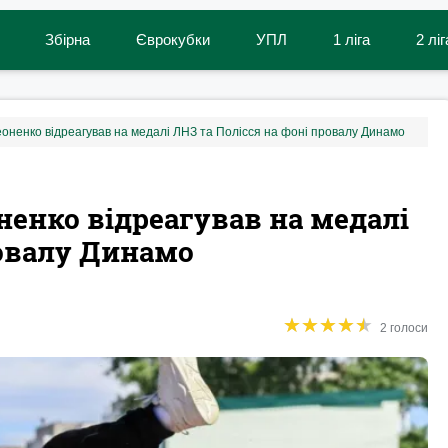
Збірна
Єврокубки
УПЛ
1 ліга
2 ліг
еоненко відреагував на медалі ЛНЗ та Полісся на фоні провалу Динамо
ненко відреагував на медалі
ровалу Динамо
★
★
★
★
★
★
★
★
★
★
2 голоси