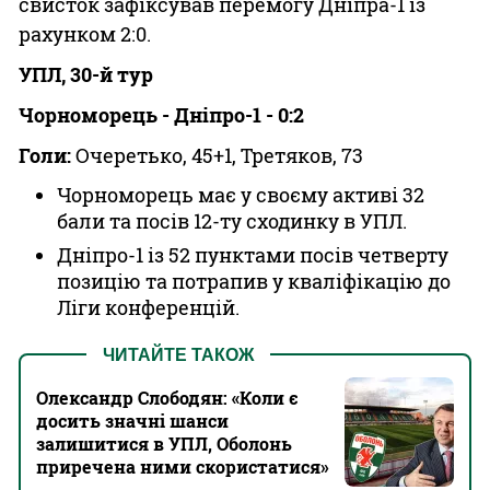
свисток зафіксував перемогу Дніпра-1 із
рахунком 2:0.
УПЛ, 30-й тур
Чорноморець - Дніпро-1 - 0:2
Голи:
Очеретько, 45+1, Третяков, 73
Чорноморець має у своєму активі 32
бали та посів 12-ту сходинку в УПЛ.
Дніпро-1 із 52 пунктами посів четверту
позицію та потрапив у кваліфікацію до
Ліги конференцій.
ЧИТАЙТЕ ТАКОЖ
Олександр Слободян: «Коли є
досить значні шанси
залишитися в УПЛ, Оболонь
приречена ними скористатися»