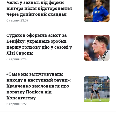
Челсі у захваті від форми
вінгера після відсторонення
через допінговий скандал
6 серпня 23:07
Судаков оформив асист за
Бенфіку: українець зробив
першу гольову дію у сезоні у
Лізі Європи
6 серпня 22:43
«Саме ми заслуговували
виходу в наступний раунд»:
Кравченко висловився про
поразку Полісся від
Копенгагену
6 серпня 22:29