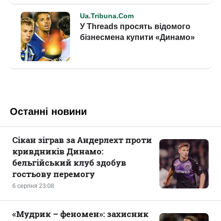
Останні новини
Сікан зіграв за Андерлехт проти
кривдників Динамо:
бельгійський клуб здобув
гостьову перемогу
6 серпня 23:08
«Мудрик – феномен»: захисник