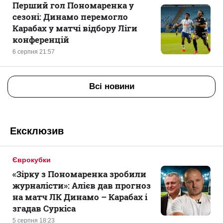
Перший гол Пономаренка у
сезоні: Динамо перемогло
Карабах у матчі відбору Ліги
конференцій
6 серпня 21:57
Всі новини
Ексклюзив
Єврокубки
«Зірку з Пономаренка зробили
журналісти»: Алієв дав прогноз
на матч ЛК Динамо – Карабах і
згадав Суркіса
5 серпня 18:23