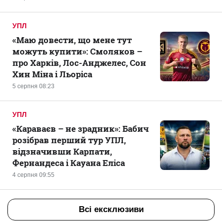
УПЛ
«Маю довести, що мене тут
можуть купити»: Смоляков –
про Харків, Лос-Анджелес, Сон
Хин Міна і Льоріса
5 серпня 08:23
УПЛ
«Караваєв – не зрадник»: Бабич
розібрав перший тур УПЛ,
відзначивши Карпати,
Фернандеса і Кауана Еліса
4 серпня 09:55
Всі ексклюзиви