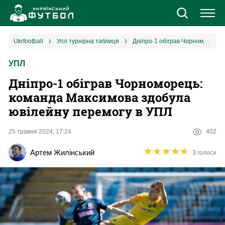
Новини
ukrfootball
упл турнірна таблиця
Дніпро-1 обіграв Чорноморець: команда Максимова здобула ювілейну перемогу в УПЛ
УПЛ
Збірна
Дніпро-1 обіграв Чорноморець:
Єврокубки
команда Максимова здобула
ювілейну перемогу в УПЛ
УПЛ
25 травня 2024, 17:24
402
1 ліга
★
★
★
★
★
★
★
★
★
★
Артем Жилінський
3 голоси
2 ліга
Різне
Букмекери