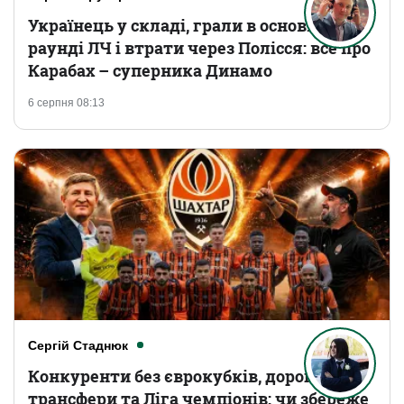
Українець у складі, грали в основному
раунді ЛЧ і втрати через Полісся: все про
Карабах – суперника Динамо
6 серпня 08:13
Сергій Стаднюк
Конкуренти без єврокубків, дорогі
трансфери та Ліга чемпіонів: чи збереже