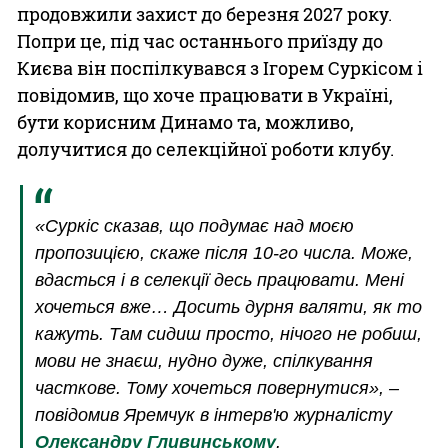
продовжили захист до березня 2027 року.
Попри це, під час останнього приїзду до
Києва він поспілкувався з Ігорем Суркісом і
повідомив, що хоче працювати в Україні,
бути корисним Динамо та, можливо,
долучитися до селекційної роботи клубу.
«Суркіс сказав, що подумає над моєю
пропозицією, скаже після 10-го числа. Може,
вдасться і в селекції десь працювати. Мені
хочеться вже… Досить дурня валяти, як то
кажуть. Там сидиш просто, нічого не робиш,
мови не знаєш, нудно дуже, спілкування
часткове. Тому хочеться повернутися», –
повідомив Яремчук в інтерв'ю журналісту
Олександру Гливинському
.