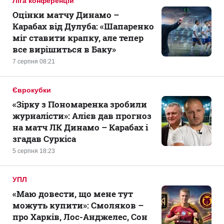
Ліга конференцій
Оцінки матчу Динамо –
Карабах від Дулуба: «Шапаренко
міг ставити крапку, але тепер
все вирішиться в Баку»
7 серпня 08:21
Єврокубки
«Зірку з Пономаренка зробили
журналісти»: Алієв дав прогноз
на матч ЛК Динамо – Карабах і
згадав Суркіса
5 серпня 18:23
УПЛ
«Маю довести, що мене тут
можуть купити»: Смоляков –
про Харків, Лос-Анджелес, Сон