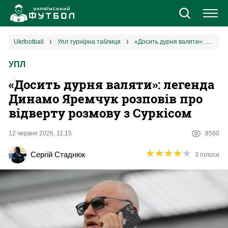
Новини
ukrfootball
упл турнірна таблиця
«Досить дурня валяти»: легенда Динамо Яремчук розповів про відверту розмову з Суркісом
УПЛ
Збірна
«Досить дурня валяти»: легенда
Єврокубки
Динамо Яремчук розповів про
відверту розмову з Суркісом
УПЛ
12 червня 2026, 11:15
8560
1 ліга
★
★
★
★
★
★
★
★
★
★
Сергій Стаднюк
3 голоси
2 ліга
Різне
Букмекери