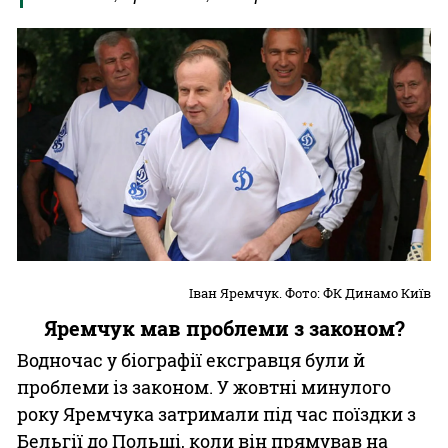
Іван Яремчук. Фото: ФК Динамо Київ
Яремчук мав проблеми з законом?
Водночас у біографії ексгравця були й
проблеми із законом. У жовтні минулого
року Яремчука затримали під час поїздки з
Бельгії до Польщі, коли він прямував на