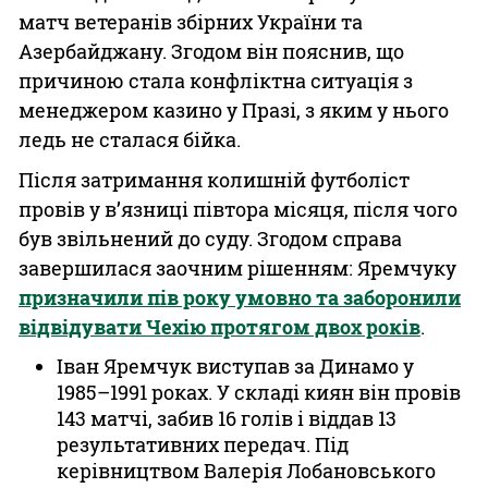
матч ветеранів збірних України та
Азербайджану. Згодом він пояснив, що
причиною стала конфліктна ситуація з
менеджером казино у Празі, з яким у нього
ледь не сталася бійка.
Після затримання колишній футболіст
провів у в’язниці півтора місяця, після чого
був звільнений до суду. Згодом справа
завершилася заочним рішенням: Яремчуку
призначили пів року умовно та заборонили
відвідувати Чехію протягом двох років
.
Іван Яремчук виступав за Динамо у
1985–1991 роках. У складі киян він провів
143 матчі, забив 16 голів і віддав 13
результативних передач. Під
керівництвом Валерія Лобановського