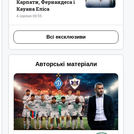
Карпати, Фернандеса і
Кауана Еліса
4 серпня 09:55
Всі ексклюзиви
Авторські матеріали