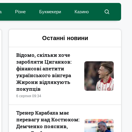
а
Різне
Букмекери
Казино
Останні новини
Відомо, скільки хоче
заробляти Циганков:
фінансові апетити
українського вінгера
Жирони відлякують
покупців
6 серпня 09:34
Тренер Карабаха має
перевагу над Костюком:
Демченко пояснив,