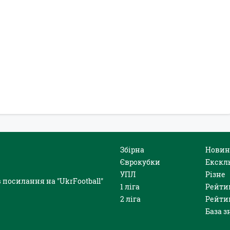
Збірна
Новин
Єврокубки
Екскл
УПЛ
Різне
 посилання на "UkrFootball"
1 ліга
Рейти
2 ліга
Рейти
База з