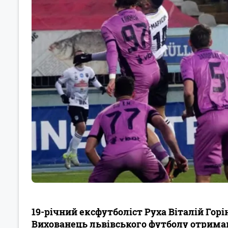
19-річний ексфутболіст Руха Віталій Гор
Вихованець львівського футболу отрима