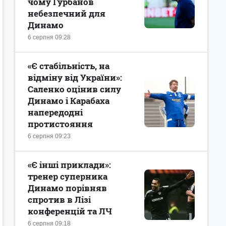
чому Гурбанов
небезпечний для
Динамо
6 серпня 09:28
«Є стабільність, на
відміну від України»:
Саленко оцінив силу
Динамо і Карабаха
напередодні
протистояння
6 серпня 09:23
«Є інші приклади»:
тренер суперника
Динамо порівняв
спротив в Лізі
конференцій та ЛЧ
6 серпня 09:18