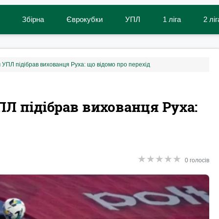
Збірна
Єврокубки
УПЛ
1 ліга
2 ліг
 УПЛ підібрав вихованця Руха: що відомо про перехід
ПЛ підібрав вихованця Руха:
★
★
★
★
★
★
★
★
★
★
0 голосів