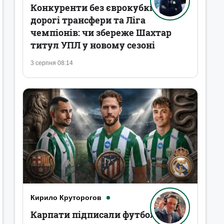
Конкуренти без єврокубків,
дорогі трансфери та Ліга
чемпіонів: чи збереже Шахтар
титул УПЛ у новому сезоні
3 серпня 08:14
Кирило Круторогов
Карпати підписали футболістів,