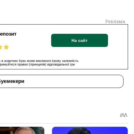
Реклама
депозит
На сайт
 в азартних іграх може викликати ігрову залежність.
римуйтеся правил (принципів) відповідальної гри
букмекери