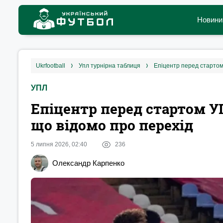
Новини
ukrfootball
упл турнірна таблиця
Епіцентр перед стартом
УПЛ
Епіцентр перед стартом У
що відомо про перехід
5 липня 2026, 02:40
236
Олександр Карпенко