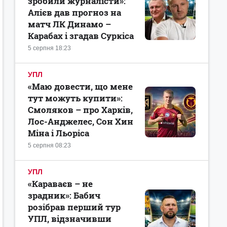
зробили журналісти»:
Алієв дав прогноз на
матч ЛК Динамо –
Карабах і згадав Суркіса
5 серпня 18:23
УПЛ
«Маю довести, що мене
тут можуть купити»:
Смоляков – про Харків,
Лос-Анджелес, Сон Хин
Міна і Льоріса
5 серпня 08:23
УПЛ
«Караваєв – не
зрадник»: Бабич
розібрав перший тур
УПЛ, відзначивши