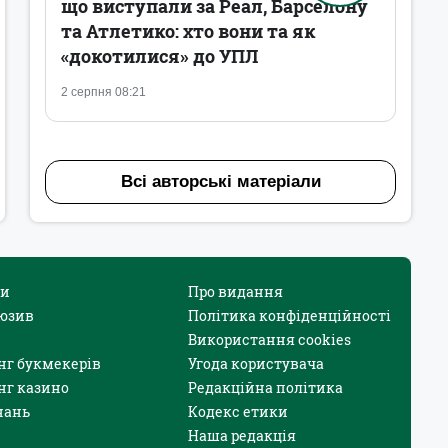
що виступали за Реал, Барселону
та Атлетико: хто вони та як
«докотилися» до УПЛ
2 серпня 08:21
Всі авторські матеріали
и
Про видання
юзив
Політика конфіденційності
Використання cookies
нг букмекерів
Угода користувача
нг казино
Редакційна політика
нань
Кодекс етики
Наша редакція