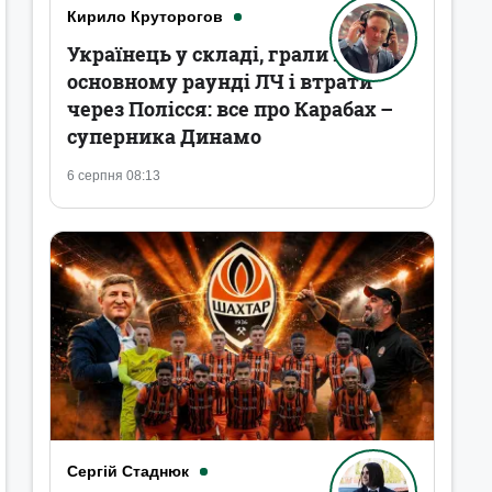
Кирило Круторогов
Українець у складі, грали в
основному раунді ЛЧ і втрати
через Полісся: все про Карабах –
суперника Динамо
6 серпня 08:13
Сергій Стаднюк