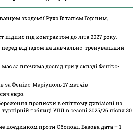
ванцем академії Руха Віталієм Горіним,
т підпис під контрактом до літа 2027 року.
 перед від'їздом на навчально-тренувальний
має за плечима досвід гри у складі Фенікс-
ав за Фенікс-Маріуполь 17 матчів
исяч євро.
збереження прописки в елітному дивізіоні на
турнірній таблиці УПЛ в сезоні 2025/26 після 30
е поєдинком проти Оболоні. Базова дата – 1