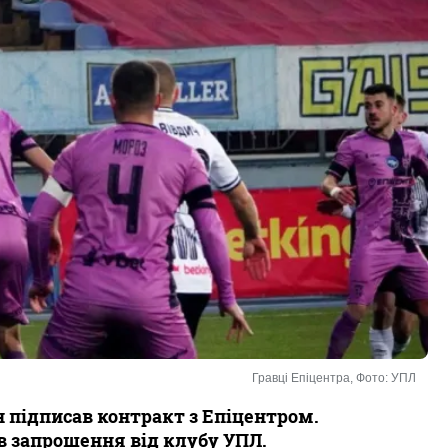
Гравці Епіцентра, Фото: УПЛ
ін підписав контракт з Епіцентром.
в запрошення від клубу УПЛ.