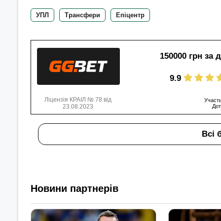
УПЛ
Трансфери
Епіцентр
150000 грн за 
9.9
Ліцензія КРАІЛ № 78 від
Участь
23.08.2023
Дот
Всі 