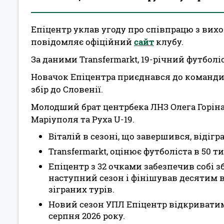
Епіцентр уклав угоду про співпрацю з вихо
повідомляє офіційний
сайт
клубу.
За даними Transfermarkt, 19-річний футболіс
Новачок Епіцентра приєднався до команди
збір до Словенії.
Молодший брат центрбека ЛНЗ Олега Горіна 
Маріуполя та Руха U-19.
Віталій в сезоні, що завершився, відігр
Transfermarkt, оцінює футболіста в 50 т
Епіцентр з 32 очками забезпечив собі 
наступний сезон і фінішував десятим в 
зіграних турів.
Новий сезон УПЛ Епіцентр відкриватим
серпня 2026 року.