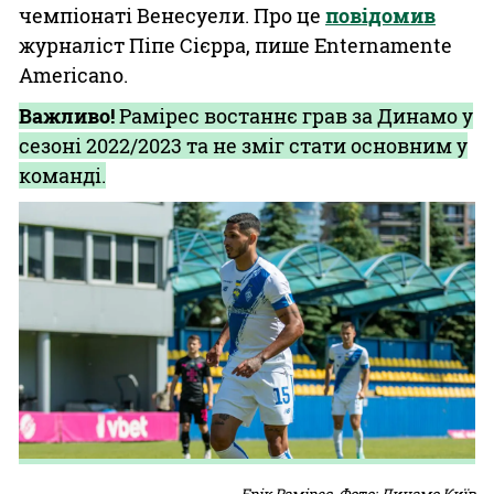
чемпіонаті Венесуели. Про це
повідомив
журналіст Піпе Сієрра, пише Enternamente
Americano.
Важливо!
Рамірес востаннє грав за Динамо у
сезоні 2022/2023 та не зміг стати основним у
команді.
Ерік Рамірес. Фото: Динамо Київ