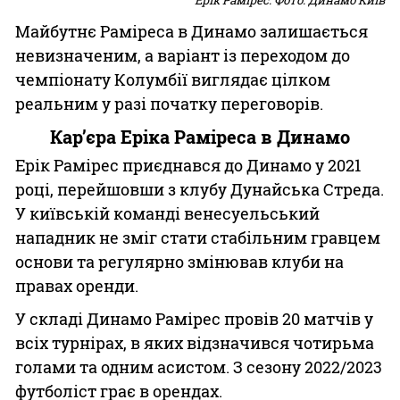
Майбутнє Раміреса в Динамо залишається
невизначеним, а варіант із переходом до
чемпіонату Колумбії виглядає цілком
реальним у разі початку переговорів.
Кар’єра Еріка Раміреса в Динамо
Ерік Рамірес приєднався до Динамо у 2021
році, перейшовши з клубу Дунайська Стреда.
У київській команді венесуельський
нападник не зміг стати стабільним гравцем
основи та регулярно змінював клуби на
правах оренди.
У складі Динамо Рамірес провів 20 матчів у
всіх турнірах, в яких відзначився чотирьма
голами та одним асистом. З сезону 2022/2023
футболіст грає в орендах.