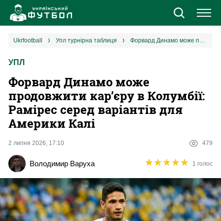
Новини
ukrfootball
упл турнірна таблиця
Форвард Динамо може продовжити кар’єру в Колумбії: Рамірес серед варіантів для Америки Калі
УПЛ
Збірна
Форвард Динамо може
Єврокубки
продовжити кар’єру в Колумбії:
Рамірес серед варіантів для
УПЛ
Америки Калі
1 ліга
2 липня 2026, 17:10
479
★
★
★
★
★
★
★
★
★
★
Володимир Варуха
1 голос
2 ліга
Різне
Букмекери