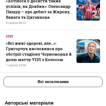
«Хотілося б досягти таких
успіхів, як Довбик»: Олександр
Пищур – про дебют за Жирону,
Ваната та Циганкова
8 серпня 08:22
УПЛ
«Всі живі-здорові, але...»:
Григорчук висловився про
обстріл стадіону Чорноморця й
долю матчу УПЛ з Колосом
7 серпня 16:59
Всі ексклюзиви
Авторські матеріали