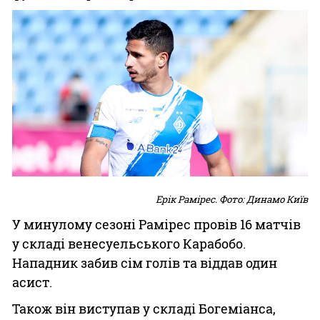
Ерік Рамірес. Фото: Динамо Київ
У минулому сезоні Рамірес провів 16 матчів
у складі венесуельського Карабобо.
Нападник забив сім голів та віддав один
асист.
Також він виступав у складі Богеміанса,