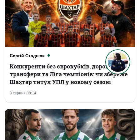
Сергій Стаднюк
Конкуренти без єврокубків, дорогі
трансфери та Ліга чемпіонів: чи збереже
Шахтар титул УПЛ у новому сезоні
3 серпня 08:14