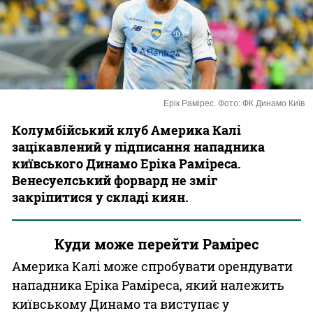
Казино
Ерік Рамірес. Фото: ФК Динамо Київ
Колумбійський клуб Америка Калі
зацікавлений у підписання нападника
київського Динамо Еріка Раміреса.
Венесуелський форвард не зміг
закріпитися у складі киян.
Куди може перейти Рамірес
Америка Калі може спробувати орендувати
нападника Еріка Раміреса, який належить
київському Динамо та виступає у