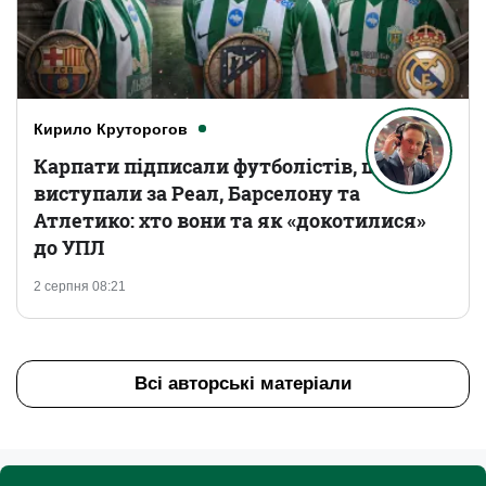
Кирило Круторогов
Карпати підписали футболістів, що
виступали за Реал, Барселону та
Атлетико: хто вони та як «докотилися»
до УПЛ
2 серпня 08:21
Всі авторські матеріали