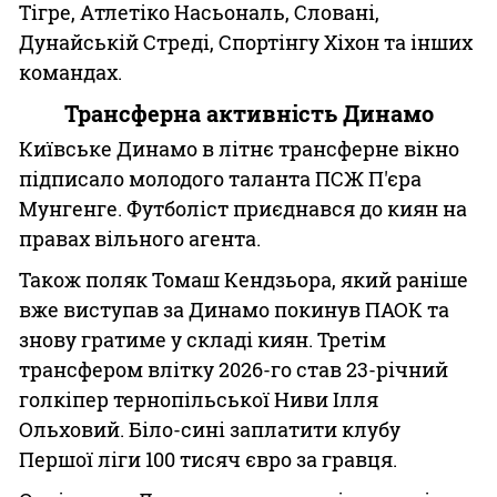
Тігре, Атлетіко Насьональ, Словані,
Дунайській Стреді, Спортінгу Хіхон та інших
командах.
Трансферна активність Динамо
Київське Динамо в літнє трансферне вікно
підписало молодого таланта ПСЖ П'єра
Мунгенге. Футболіст приєднався до киян на
правах вільного агента.
Також поляк Томаш Кендзьора, який раніше
вже виступав за Динамо покинув ПАОК та
знову гратиме у складі киян. Третім
трансфером влітку 2026-го став 23-річний
голкіпер тернопільської Ниви Ілля
Ольховий. Біло-сині заплатити клубу
Першої ліги 100 тисяч євро за гравця.