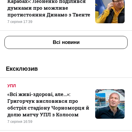
Карабах»: Леоненко поділився
думками про можливе
протистояння Динамо з Твенте
7 серпня 17:39
Всі новини
Ексклюзив
УПЛ
«Всі живі-здорові, але...»:
Григорчук висловився про
обстріл стадіону Чорноморця й
долю матчу УПЛ з Колосом
7 серпня 16:59