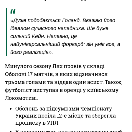
«Дуже подобається Голанд. Вважаю його
ідеалом сучасного нападника. Ще дуже
сильний Кейн. Напевно, це
найуніверсальніший форвард: він уміє все, а
його реалізація».
Минулого сезону Лях провів у складі
Оболоні 17 матчів, в яких відзначився
трьома голами та віддав один асист. Також,
футболіст виступав в оренді у київському
Локомотиві.
Оболонь за підсумками чемпіонату
України посіла 12-е місце та зберегла
прописку в УПЛ.
У першому турі наступного сезону клуб