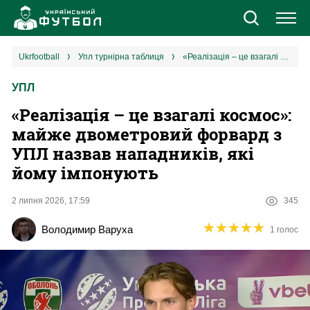
Новини
ukrfootball
упл турнірна таблиця
«Реалізація – це взагалі космос»: майже двометровий форвард з УПЛ назвав нападників, які йому імпонують
УПЛ
Збірна
«Реалізація – це взагалі космос»:
Єврокубки
майже двометровий форвард з
УПЛ назвав нападників, які
УПЛ
йому імпонують
1 ліга
2 липня 2026, 17:59
345
★
★
★
★
★
★
★
★
★
★
Володимир Варуха
1 голос
2 ліга
Різне
Букмекери