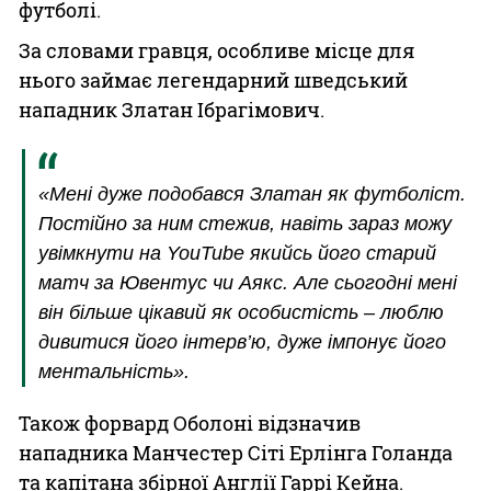
футболі.
За словами гравця, особливе місце для
нього займає легендарний шведський
нападник Златан Ібрагімович.
«Мені дуже подобався Златан як футболіст.
Постійно за ним стежив, навіть зараз можу
увімкнути на YouTube якийсь його старий
матч за Ювентус чи Аякс. Але сьогодні мені
він більше цікавий як особистість – люблю
дивитися його інтерв’ю, дуже імпонує його
ментальність».
Також форвард Оболоні відзначив
нападника Манчестер Сіті Ерлінга Голанда
та капітана збірної Англії Гаррі Кейна.