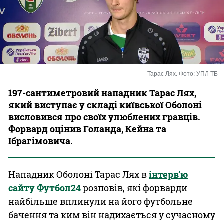
Казино
Тарас Лях. Фото: УПЛ ТБ
197-сантиметровий нападник Тарас Лях,
який виступає у складі київської Оболоні
висловився про своїх улюблених гравців.
Форвард оцінив Голанда, Кейна та
Ібрагімовича.
Нападник Оболоні Тарас Лях в
інтерв’ю
сайту Футбол24
розповів, які форварди
найбільше вплинули на його футбольне
бачення та ким він надихається у сучасному