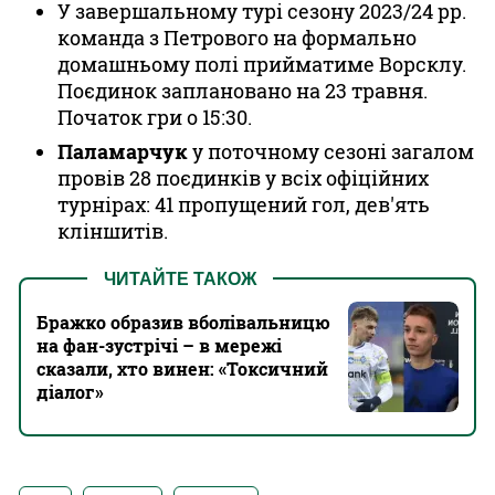
У завершальному турі сезону 2023/24 рр.
команда з Петрового на формально
домашньому полі прийматиме Ворсклу.
Поєдинок заплановано на 23 травня.
Початок гри о 15:30.
Паламарчук
у поточному сезоні загалом
провів 28 поєдинків у всіх офіційних
турнірах: 41 пропущений гол, дев'ять
кліншитів.
ЧИТАЙТЕ ТАКОЖ
Бражко образив вболівальницю
на фан-зустрічі – в мережі
сказали, хто винен: «‎Токсичний
діалог»