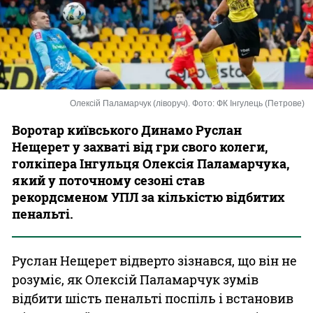
Казино
Олексій Паламарчук (ліворуч). Фото: ФК Інгулець (Петрове)
Воротар київського Динамо Руслан
Нещерет у захваті від гри свого колеги,
голкіпера Інгульця Олексія Паламарчука,
який у поточному сезоні став
рекордсменом УПЛ за кількістю відбитих
пенальті.
Руслан Нещерет відверто зізнався, що він не
розуміє, як Олексій Паламарчук зумів
відбити шість пенальті поспіль і встановив