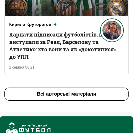
Кирило Круторогов
Карпати підписали футболістів, що
виступали за Реал, Барселону та
Атлетико: хто вони та як «докотилися»
до УПЛ
2 серпня 08:21
Всі авторські матеріали