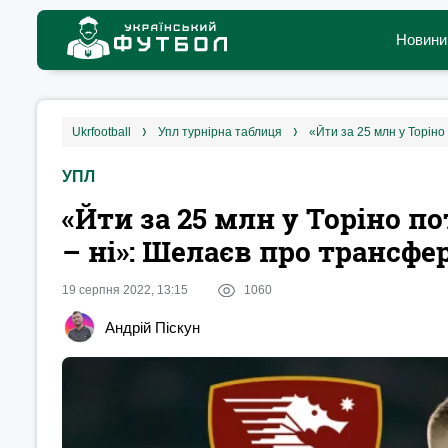
Новини
ukrfootball
упл турнірна таблиця
УПЛ
«Йти за 25 млн у Торіно по
– ні»: Шелаєв про трансф
19 серпня 2022, 13:15
1060
Андрій Піскун