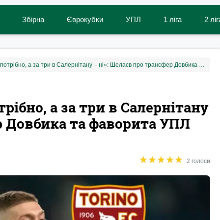
Збірна
Єврокубки
УПЛ
1 ліга
2 ліг
«Йти за 25 млн у Торіно потрібно, а за три в Салернітану – ні»: Шелаєв про трансфер Довбика та фаворита УПЛ
трібно, а за три в Салернітану
ер Довбика та фаворита УПЛ
★
★
★
★
★
★
★
★
★
★
2 голоси