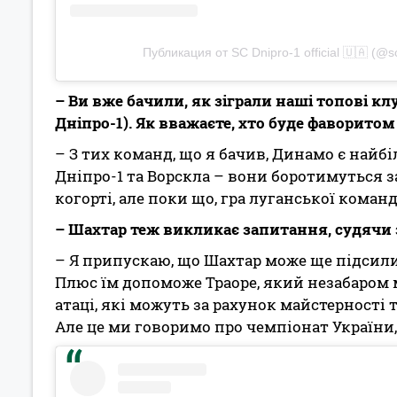
Публикация от SC Dnipro-1 official 🇺🇦 (@s
– Ви вже бачили, як зіграли наші топові кл
Дніпро-1). Як вважаєте, хто буде фаворито
– З тих команд, що я бачив, Динамо є най
Дніпро-1 та Ворскла – вони боротимуться за
когорті, але поки що, гра луганської кома
– Шахтар теж викликає запитання, судячи 
– Я припускаю, що Шахтар може ще підсили
Плюс їм допоможе Траоре, який незабаром 
атаці, які можуть за рахунок майстерності
Але це ми говоримо про чемпіонат України, 