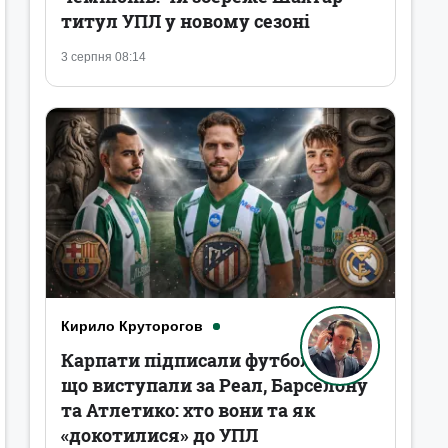
титул УПЛ у новому сезоні
3 серпня 08:14
Кирило Круторогов
Карпати підписали футболістів,
що виступали за Реал, Барселону
та Атлетико: хто вони та як
«докотилися» до УПЛ