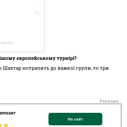
hakhtar)
ішому європейському турнірі?
о Шахтар потрапить до важкої групи, то три
Реклама
депозит
На сайт