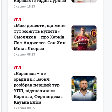
Карабах і згадав Суркіса
5 серпня 18:23
УПЛ
«Маю довести, що мене
тут можуть купити»:
Смоляков – про Харків,
Лос-Анджелес, Сон Хин
Міна і Льоріса
5 серпня 08:23
УПЛ
«Караваєв – не
зрадник»: Бабич
розібрав перший тур
УПЛ, відзначивши
Карпати, Фернандеса і
Кауана Еліса
4 серпня 09:55