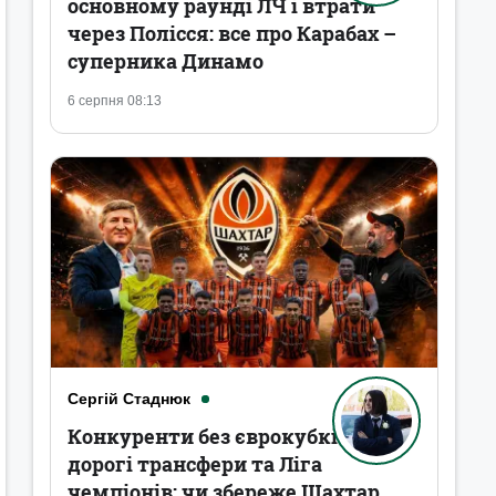
основному раунді ЛЧ і втрати
через Полісся: все про Карабах –
суперника Динамо
6 серпня 08:13
Сергій Стаднюк
Конкуренти без єврокубків,
дорогі трансфери та Ліга
чемпіонів: чи збереже Шахтар