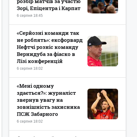
розбір матчів за участю
Зорі, Епіцентра і Карпат
6 серпня 18:45
«Серйозні команди так
не роблять»: ексфорвард
Нефтчі розніс команду
Вернидуба за фіаско в
Лізі конференцій
6 серпня 18:02
«Мені одному
здається?»: журналіст
звернув увагу на
зовнішність захисника
ПСЖ Забарного
6 серпня 18:02