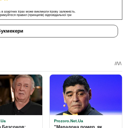
 в азартних іграх може викликати ігрову залежність.
римуйтеся правил (принципів) відповідальної гри
букмекери