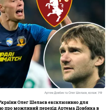
Артем Довбик та Олег Шелаєв, колаж: УФ
 України Олег Шелаєв ексклюзивно для
ою про можливий перехід Артема Довбика в