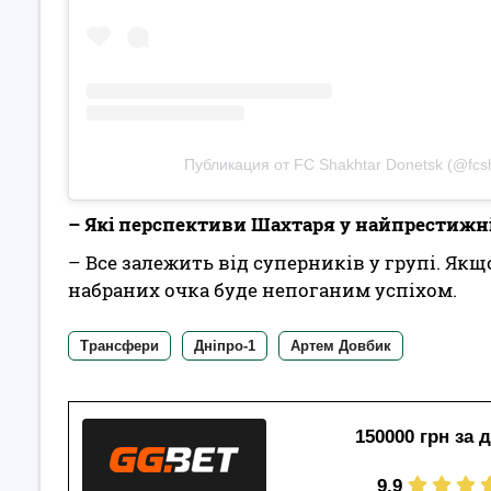
Публикация от FC Shakhtar Donetsk (@fcs
– Які перспективи Шахтаря у найпрестижн
– Все залежить від суперників у групі. Якщ
набраних очка буде непоганим успіхом.
Трансфери
Дніпро-1
Артем Довбик
150000 грн за 
9.9