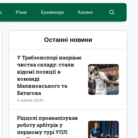
а
Різне
Букмекери
Казино
Останні новини
У Трабзонспорі назріває
чистка складу: стали
відомі позиції в
команді
Малиновського та
Батагова
6 серпня 18:45
Ріццолі проаналізував
роботу арбітрів у
першому турі УПЛ: