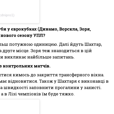
cdnipro1)
уби у єврокубках (Динамо, Ворскла, Зоря,
м нового сезону УПЛ?
більш потужною одиницею. Далі йдуть Шахтар,
 друге місце. Зоря теж знаходиться в цій
нди викликає найбільше запитань.
з контрольних матчів.
тися кимось до закриття трансферного вікна.
має відновитися. Також у Шахтаря є виконавці в
 та швидкості заповнити прогалини у захисті.
а в Лізі чемпіонів їм буде тяжко.