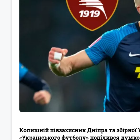
Колишній півзахисник Дніпра та збірної
«Українського футболу» поділився думк