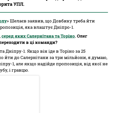
ворита УПЛ.
олу
» Шелаєв заявив, що Довбику треба йти
ропозиція, яка влаштує Дніпро-1.
,
серед яких Салернітана та Торіно
. Олег
переходити в ці команди?
а Дніпру-1. Якщо він іде в Торіно за 25
но йти до Салернітани за три мільйони, я думаю,
іпру-1, але якщо надійде пропозиція, від якої не
бу, і гравцю.