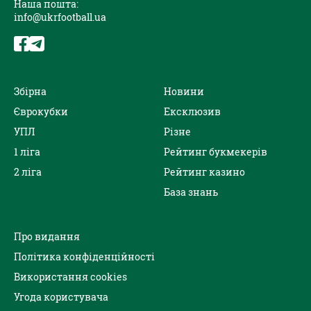
Наша пошта:
info@ukrfootball.ua
Збірна
Новини
Єврокубки
Ексклюзив
УПЛ
Різне
1 ліга
Рейтинг букмекерів
2 ліга
Рейтинг казино
База знань
Про видання
Політика конфіденційності
Використання cookies
Угода користувача