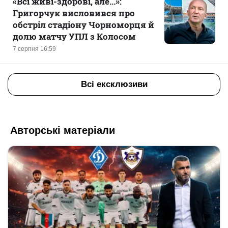
«Всі живі-здорові, але...»:
Григорчук висловився про
обстріл стадіону Чорноморця й
долю матчу УПЛ з Колосом
7 серпня 16:59
Всі ексклюзиви
Авторські матеріали