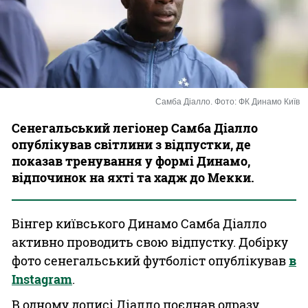
Казино
Самба Діалло. Фото: ФК Динамо Київ
Сенегальський легіонер Самба Діалло
опублікував світлини з відпустки, де
показав тренування у формі Динамо,
відпочинок на яхті та хадж до Мекки.
Вінгер київського Динамо Самба Діалло
активно проводить свою відпустку. Добірку
фото сенегальський футболіст опублікував
в
Instagram
.
В одному дописі Діалло поєднав одразу