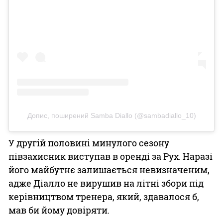
Допис, поширений Samba Diallo (@sambadiallo_10)
У другій половині минулого сезону
півзахисник виступав в оренді за Рух. Наразі
його майбутнє залишається невизначеним,
адже Діалло не вирушив на літні збори під
керівництвом тренера, який, здавалося б,
мав би йому довіряти.