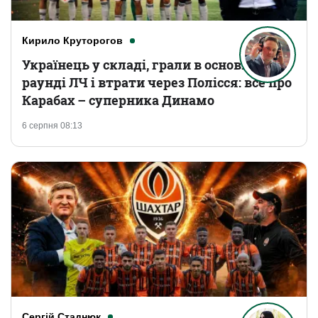
Кирило Круторогов
Українець у складі, грали в основному
раунді ЛЧ і втрати через Полісся: все про
Карабах – суперника Динамо
6 серпня 08:13
Сергій Стаднюк