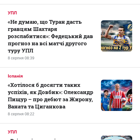
УПЛ
«Не думаю, що Туран дасть
гравцям Шахтаря
розслабитися»: Федецький дав
прогноз на всі матчі другого
туру УПЛ
8 серпня 08:39
Іспанія
«Хотілося б досягти таких
успіхів, як Довбик»: Олександр
Пищур – про дебют за Жирону,
Ваната та Циганкова
8 серпня 08:22
УПЛ