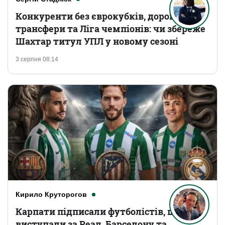
Конкуренти без єврокубків, дорогі
трансфери та Ліга чемпіонів: чи збереже
Шахтар титул УПЛ у новому сезоні
3 серпня 08:14
Кирило Круторогов
Карпати підписали футболістів, що
виступали за Реал, Барселону та