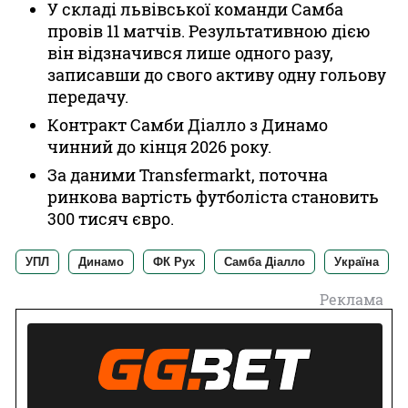
У складі львівської команди Самба
провів 11 матчів. Результативною дією
він відзначився лише одного разу,
записавши до свого активу одну гольову
передачу.
Контракт Самби Діалло з Динамо
чинний до кінця 2026 року.
За даними Transfermarkt, поточна
ринкова вартість футболіста становить
300 тисяч євро.
УПЛ
Динамо
ФК Рух
Самба Діалло
Україна
Реклама