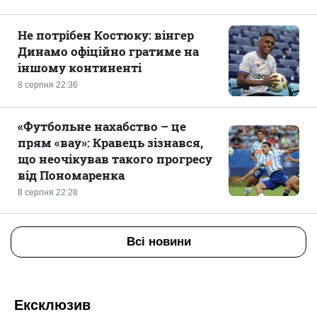
Не потрібен Костюку: вінгер
Динамо офіційно гратиме на
іншому континенті
8 серпня 22:36
«Футбольне нахабство – це
прям «вау»: Кравець зізнався,
що неочікував такого прогресу
від Пономаренка
8 серпня 22:28
Всі новини
Ексклюзив