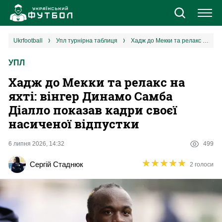
Новини
ukrfootball
упл турнірна таблиця
Хадж до Мекки та релакс на яхті: вінгер Динамо Самба Діалло показав кадри своєї насиченої відпустки
УПЛ
Збірна
Хадж до Мекки та релакс на
Єврокубки
яхті: вінгер Динамо Самба
Діалло показав кадри своєї
УПЛ
насиченої відпустки
1 ліга
6 липня 2026, 14:32
499
★
★
★
★
★
★
★
★
★
★
Сергій Стаднюк
2 голоси
2 ліга
Різне
Букмекери