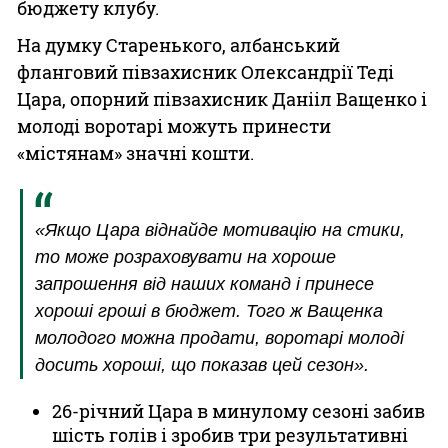
бюджету клубу.
На думку Старенького, албанський
фланговий півзахисник Олександрії Теді
Цара, опорний півзахисник Данііл Ващенко і
молоді воротарі можуть принести
«містянам» значні кошти.
«Якщо Цара віднайде мотивацію на стики,
то може розраховувати на хороше
запрошення від наших команд і принесе
хороші гроші в бюджет. Того ж Ващенка
молодого можна продати, воротарі молоді
досить хороші, що показав цей сезон».
26-річний Цара в минулому сезоні забив
шість голів і зробив три результативні