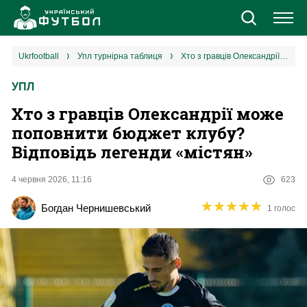
Новини
ukrfootball
упл турнірна таблиця
Хто з гравців Олександрії може поповнити бюджет клубу? Відповідь легенди «містян»
УПЛ
Збірна
Хто з гравців Олександрії може
Єврокубки
поповнити бюджет клубу?
Відповідь легенди «містян»
УПЛ
4 червня 2026, 11:16
623
1 ліга
★
★
★
★
★
★
★
★
★
★
Богдан Чернишевський
1 голос
2 ліга
Різне
Букмекери