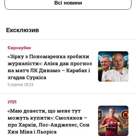
Всі новини
Ексклюзив
Єврокубки
«Зірку з Пономаренка зробили
журналісти»: Алієв дав прогноз
на матч ЛК Динамо – Карабах і
згадав Суркіса
5 серпня 18:23
УПЛ
«Маю довести, що мене тут
можуть купити»: Смоляков –
про Харків, Лос-Анджелес, Сон
Хин Міна і Льоріса