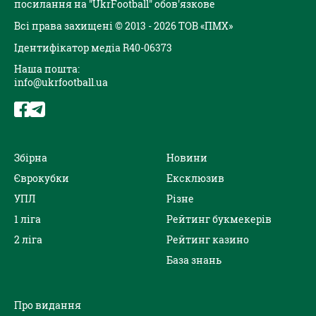
посилання на "UkrFootball" обов'язкове
Всі права захищені © 2013 - 2026 ТОВ «ПМХ»
Ідентифікатор медіа R40-06373
Наша пошта:
info@ukrfootball.ua
Збірна
Новини
Єврокубки
Ексклюзив
УПЛ
Різне
1 ліга
Рейтинг букмекерів
2 ліга
Рейтинг казино
База знань
Про видання