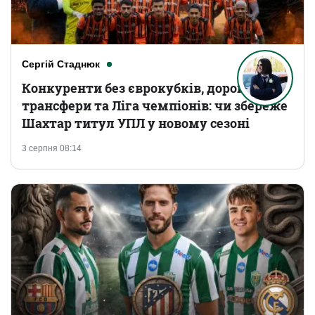
Сергій Стаднюк
Конкуренти без єврокубків, дорогі
трансфери та Ліга чемпіонів: чи збереже
Шахтар титул УПЛ у новому сезоні
3 серпня 08:14