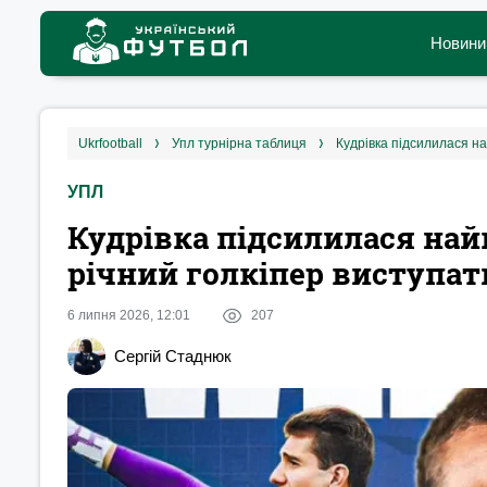
Новини
ukrfootball
упл турнірна таблиця
Кудрівка підсилилася н
УПЛ
Кудрівка підсилилася най
річний голкіпер виступа
6 липня 2026, 12:01
207
Сергій Стаднюк