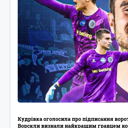
Кудрівка оголосила про підписання воро
Ворскли визнали найкращим гравцем ком