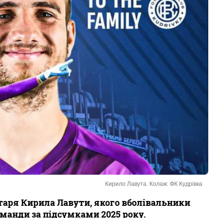
Кирило Лавута. Колаж: ФК Кудрівка
таря Кирила Лавути, якого вболівальники
анди за підсумками 2025 року.