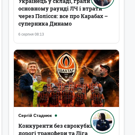
Українець у складі, грали в
основному раунді ЛЧ і втрати
через Полісся: все про Карабах –
суперника Динамо
6 серпня 08:13
Сергій Стаднюк
Конкуренти без єврокубків,
дорогі трансфери та Ліга