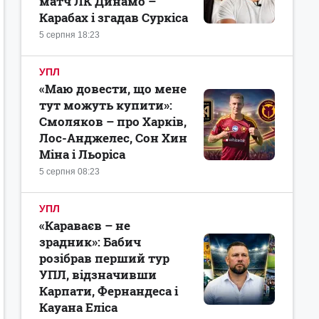
матч ЛК Динамо –
Карабах і згадав Суркіса
5 серпня 18:23
УПЛ
«Маю довести, що мене
тут можуть купити»:
Смоляков – про Харків,
Лос-Анджелес, Сон Хин
Міна і Льоріса
5 серпня 08:23
УПЛ
«Караваєв – не
зрадник»: Бабич
розібрав перший тур
УПЛ, відзначивши
Карпати, Фернандеса і
Кауана Еліса