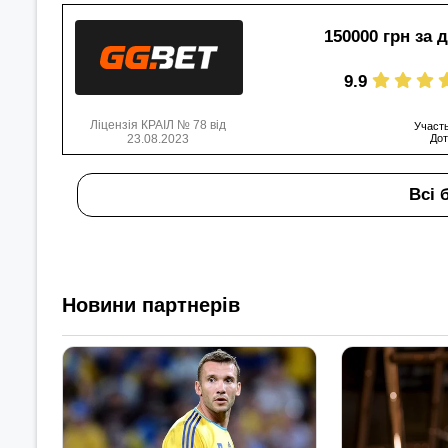
150000 грн за 
9.9
Ліцензія КРАІЛ № 78 від
Участь
23.08.2023
Дот
Всі 