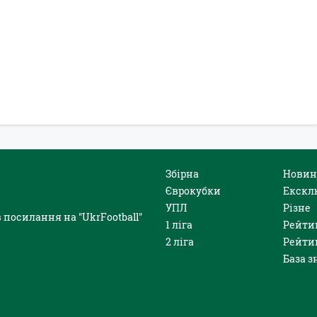
Збірна
Новин
Єврокубки
Екскл
УПЛ
Різне
 посилання на "UkrFootball"
1 ліга
Рейти
2 ліга
Рейти
База з