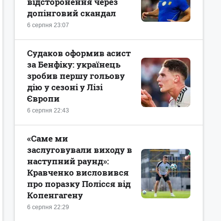
відсторонення через
допінговий скандал
6 серпня 23:07
Судаков оформив асист
за Бенфіку: українець
зробив першу гольову
дію у сезоні у Лізі
Європи
6 серпня 22:43
«Саме ми
заслуговували виходу в
наступний раунд»:
Кравченко висловився
про поразку Полісся від
Копенгагену
6 серпня 22:29