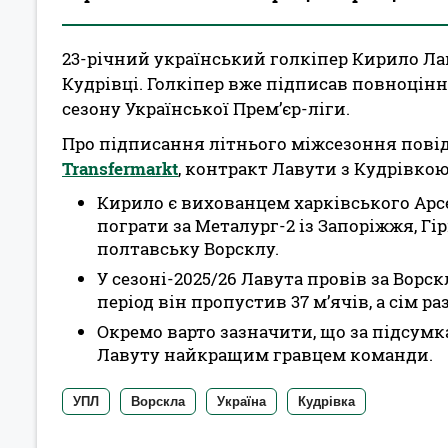
23-річний український голкіпер Кирило Ла
Кудрівці. Голкіпер вже підписав повноцінн
сезону Української Прем’єр-ліги.
Про підписання літнього міжсезоння пов
Transfermarkt
, контракт Лавути з Кудрівкою
Кирило є вихованцем харківського Арсе
пограти за Металург-2 із Запоріжжя, Гі
полтавську Ворсклу.
У сезоні-2025/26 Лавута провів за Ворск
період він пропустив 37 м’ячів, а сім р
Окремо варто зазначити, що за підсум
Лавуту найкращим гравцем команди.
УПЛ
Ворскла
Україна
Кудрівка