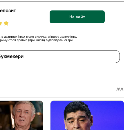
депозит
На сайт
 в азартних іграх може викликати ігрову залежність.
римуйтеся правил (принципів) відповідальної гри
букмекери