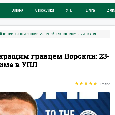
Збірна
Єврокубки
УПЛ
1 ліга
2 ліг
айкращим гравцем Ворскли: 23-річний голкіпер виступатиме в УПЛ
кращим гравцем Ворскли: 23-
тиме в УПЛ
★
★
★
★
★
★
★
★
★
★
1 голос