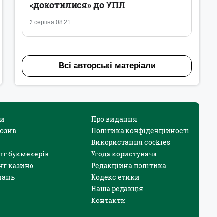
«докотилися» до УПЛ
2 серпня 08:21
Всі авторські матеріали
и
Про видання
юзив
Політика конфіденційності
Використання cookies
нг букмекерів
Угода користувача
нг казино
Редакційна політика
нань
Кодекс етики
Наша редакція
Контакти