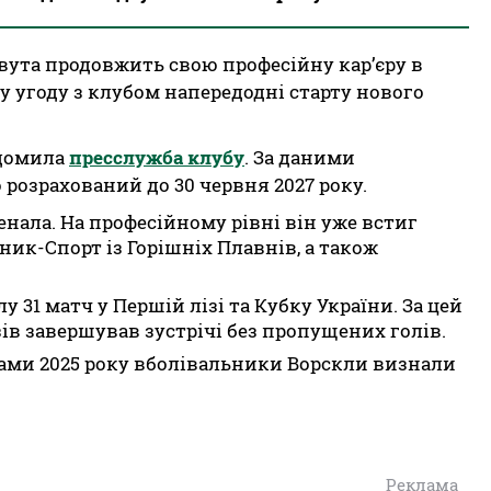
вута продовжить свою професійну кар’єру в
у угоду з клубом напередодні старту нового
ідомила
пресслужба клубу
. За даними
 розрахований до 30 червня 2027 року.
нала. На професійному рівні він уже встиг
рник-Спорт із Горішніх Плавнів, а також
лу 31 матч у Першій лізі та Кубку України. За цей
азів завершував зустрічі без пропущених голів.
ками 2025 року вболівальники Ворскли визнали
Реклама