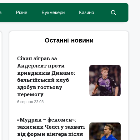
а
Різне
Букмекери
Казино
Останні новини
Сікан зіграв за
Андерлехт проти
кривдників Динамо:
бельгійський клуб
здобув гостьову
перемогу
6 серпня 23:08
«Мудрик – феномен»:
захисник Челсі у захваті
від форми вінгера після