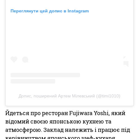
Переглянути цей допис в Instagram
Допис, поширений Артем Мілевський (@timi1010)
Йдеться про ресторан Fujiwara Yoshi, який
відомий своєю японською кухнею та
атмосферою. Заклад належить і працює під
керівництвом японського шеф-кухаря