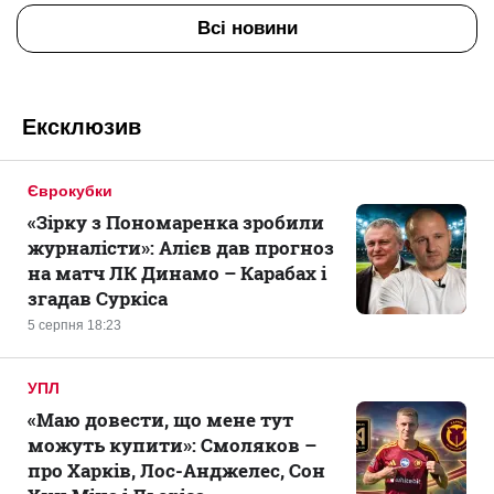
Всі новини
Ексклюзив
Єврокубки
«Зірку з Пономаренка зробили
журналісти»: Алієв дав прогноз
на матч ЛК Динамо – Карабах і
згадав Суркіса
5 серпня 18:23
УПЛ
«Маю довести, що мене тут
можуть купити»: Смоляков –
про Харків, Лос-Анджелес, Сон