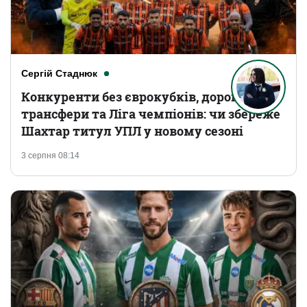
Сергій Стаднюк
Конкуренти без єврокубків, дорогі
трансфери та Ліга чемпіонів: чи збереже
Шахтар титул УПЛ у новому сезоні
3 серпня 08:14