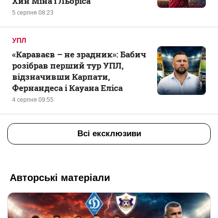
Хин Міна і Льоріса
5 серпня 08:23
УПЛ
«Караваєв – не зрадник»: Бабич
розібрав перший тур УПЛ,
відзначивши Карпати,
Фернандеса і Кауана Еліса
4 серпня 09:55
Всі ексклюзиви
Авторські матеріали