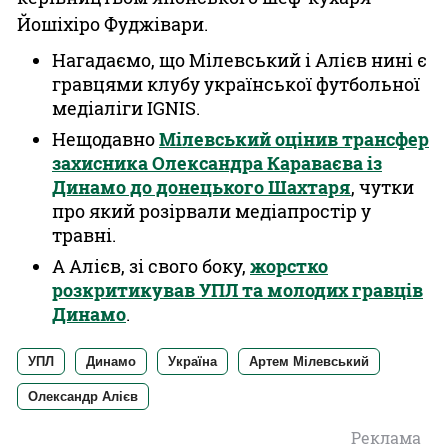
Йошіхіро Фуджівари.
Нагадаємо, що Мілевський і Алієв нині є
гравцями клубу української футбольної
медіаліги IGNIS.
Нещодавно
Мілевський оцінив трансфер
захисника Олександра Караваєва із
Динамо до донецького Шахтаря
, чутки
про який розірвали медіапростір у
травні.
А Алієв, зі свого боку,
жорстко
розкритикував УПЛ та молодих гравців
Динамо
.
УПЛ
Динамо
Україна
Артем Мілевський
Олександр Алієв
Реклама