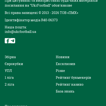
При цитуванні та використанні будь-яких матеріалів
посилання на "UkrFootball" обов'язкове
Всі права захищені © 2013 - 2026 ТОВ «ПМХ»
Ідентифікатор медіа R40-06373
Наша пошта:
info@ukrfootball.ua
Збірна
Новини
Єврокубки
Ексклюзив
УПЛ
Різне
1 ліга
Рейтинг букмекерів
2 ліга
Рейтинг казино
База знань