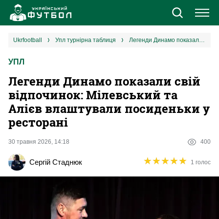
Новини
ukrfootball
упл турнірна таблиця
Легенди Динамо показали свій відпочинок: Мілевський та Алієв влаштували посиденьки у ресторані
УПЛ
Збірна
Легенди Динамо показали свій
Єврокубки
відпочинок: Мілевський та
Алієв влаштували посиденьки у
УПЛ
ресторані
1 ліга
30 травня 2026, 14:18
400
★
★
★
★
★
★
★
★
★
★
Сергій Стаднюк
1 голос
2 ліга
Різне
Букмекери