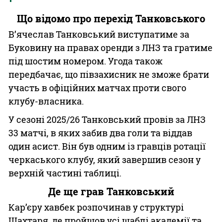
Що відомо про перехід Танковського
В’ячеслав Танковський виступатиме за
Буковину на правах оренди з ЛНЗ та гратиме
під шостим номером. Угода також
передбачає, що півзахисник не зможе брати
участь в офіційних матчах проти свого
клубу-власника.
У сезоні 2025/26 Танковський провів за ЛНЗ
33 матчі, в яких забив два голи та віддав
один асист. Він був одним із гравців ротації
черкаського клубу, який завершив сезон у
верхній частині таблиці.
Де ще грав Танковський
Кар’єру хавбек розпочинав у структурі
Шахтаря, де пройшов усі щаблі академії та