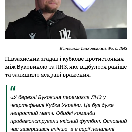
В'ячеслав Танковський. Фото: ЛНЗ
Півзахисник згадав і кубкове протистояння
між Буковиною та ЛНЗ, яке відбулося раніше
та залишило яскраві враження.
«У березні Буковина перемогла ЛНЗ у
чвертьфіналі Кубка України. Це був дуже
непростий матч. Обидві команди
продемонстрували якісний футбол. Основний
час завершився внічию, а в серії пенальті