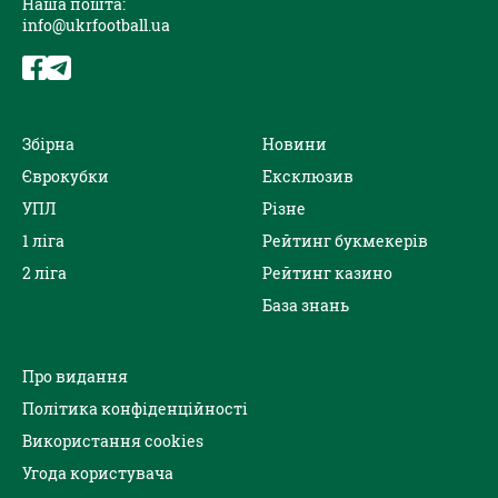
Наша пошта:
info@ukrfootball.ua
Збірна
Новини
Єврокубки
Ексклюзив
УПЛ
Різне
1 ліга
Рейтинг букмекерів
2 ліга
Рейтинг казино
База знань
Про видання
Політика конфіденційності
Використання cookies
Угода користувача