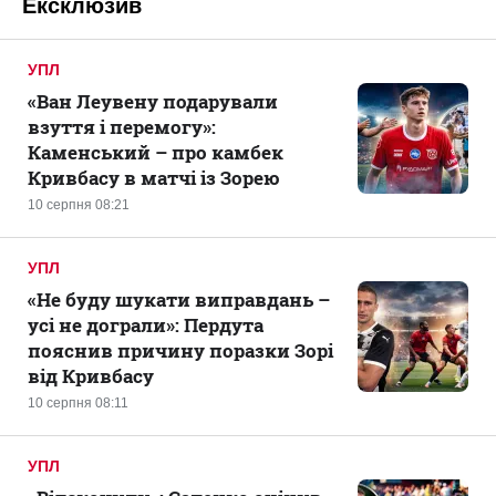
Ексклюзив
УПЛ
«Ван Леувену подарували
взуття і перемогу»:
Каменський – про камбек
Кривбасу в матчі із Зорею
10 серпня 08:21
УПЛ
«Не буду шукати виправдань –
усі не дограли»: Пердута
пояснив причину поразки Зорі
від Кривбасу
10 серпня 08:11
УПЛ