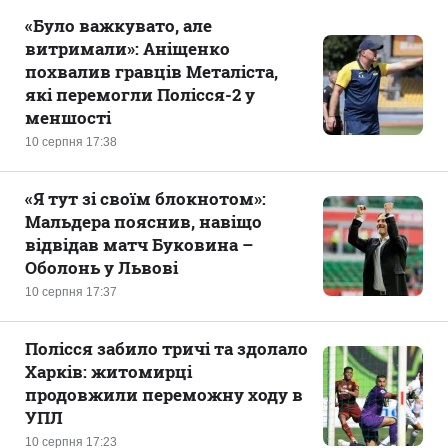
«Було важкувато, але
витримали»: Аніщенко
похвалив гравців Металіста,
які перемогли Полісся-2 у
меншості
10 серпня 17:38
«Я тут зі своїм блокнотом»:
Мальдера пояснив, навіщо
відвідав матч Буковина –
Оболонь у Львові
10 серпня 17:37
Полісся забило тричі та здолало
Харків: житомирці
продовжили переможну ходу в
УПЛ
10 серпня 17:23