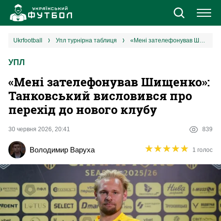
Новини
ukrfootball
упл турнірна таблиця
«Мені зателефонував Шищенко»: Танковський висловився про перехід до нового клубу
УПЛ
Збірна
«Мені зателефонував Шищенко»:
Єврокубки
Танковський висловився про
перехід до нового клубу
УПЛ
30 червня 2026, 20:41
839
1 ліга
★
★
★
★
★
★
★
★
★
★
Володимир Варуха
1 голос
2 ліга
Різне
Букмекери