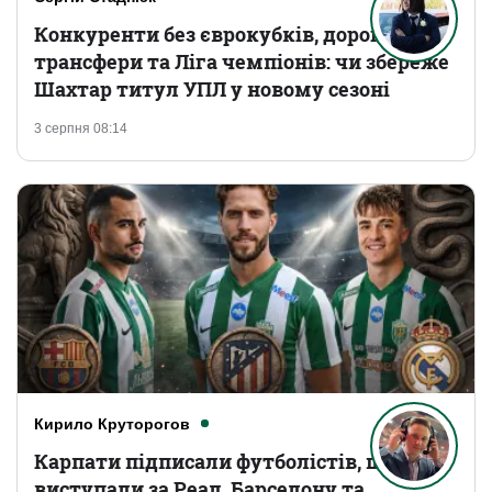
Конкуренти без єврокубків, дорогі
трансфери та Ліга чемпіонів: чи збереже
Шахтар титул УПЛ у новому сезоні
3 серпня 08:14
Кирило Круторогов
Карпати підписали футболістів, що
виступали за Реал, Барселону та