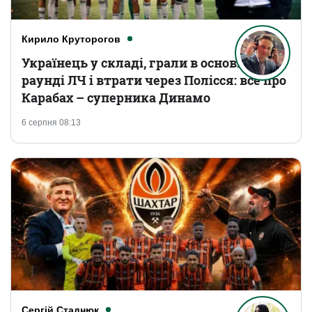
Кирило Круторогов
Українець у складі, грали в основному
раунді ЛЧ і втрати через Полісся: все про
Карабах – суперника Динамо
6 серпня 08:13
Сергій Стаднюк