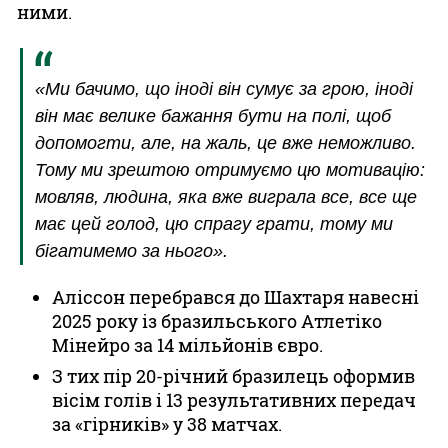
ними.
«Ми бачимо, що іноді він сумує за грою, іноді
він має велике бажання бути на полі, щоб
допомогти, але, на жаль, це вже неможливо.
Тому ми зрештою отримуємо цю мотивацію:
мовляв, людина, яка вже виграла все, все ще
має цей голод, цю спрагу грати, тому ми
бігатимемо за нього».
Аліссон перебрався до Шахтаря навесні
2025 року із бразильського Атлетіко
Мінейро за 14 мільйонів євро.
З тих пір 20-річний бразилець оформив
вісім голів і 13 результативних передач
за «гірників» у 38 матчах.