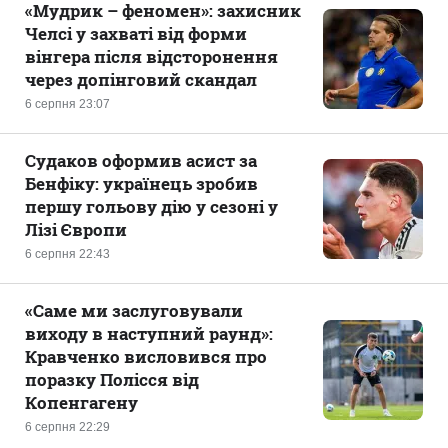
«Мудрик – феномен»: захисник
Челсі у захваті від форми
вінгера після відсторонення
через допінговий скандал
6 серпня 23:07
Судаков оформив асист за
Бенфіку: українець зробив
першу гольову дію у сезоні у
Лізі Європи
6 серпня 22:43
«Саме ми заслуговували
виходу в наступний раунд»:
Кравченко висловився про
поразку Полісся від
Копенгагену
6 серпня 22:29