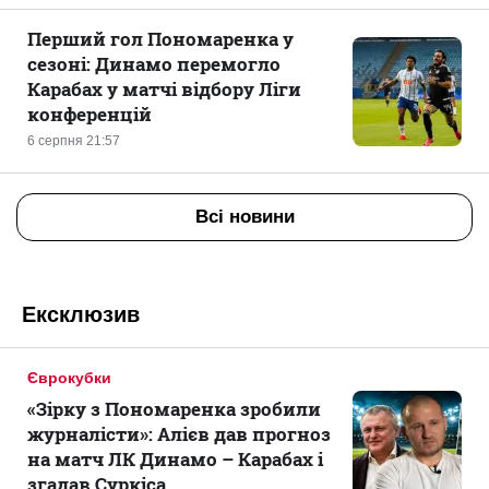
Перший гол Пономаренка у
сезоні: Динамо перемогло
Карабах у матчі відбору Ліги
конференцій
6 серпня 21:57
Всі новини
Ексклюзив
Єврокубки
«Зірку з Пономаренка зробили
журналісти»: Алієв дав прогноз
на матч ЛК Динамо – Карабах і
згадав Суркіса