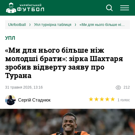
Новини
ukrfootball
упл турнірна таблиця
«‎Ми для нього більше ніж молодші брати»: зірка Шахтаря зробив відверту заяву про Турана
УПЛ
Збірна
«‎Ми для нього більше ніж
Єврокубки
молодші брати»: зірка Шахтаря
зробив відверту заяву про
УПЛ
Турана
1 ліга
31 травня 2026, 13:16
212
★
★
★
★
★
★
★
★
★
★
Сергій Стаднюк
1 голос
2 ліга
Різне
Букмекери