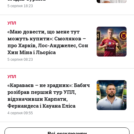
5 серпня 18:23
УПЛ
«Маю довести, що мене тут
можуть купити»: Смоляков –
про Харків, Лос-Анджелес, Сон
Хин Міна і Льоріса
5 серпня 08:23
УПЛ
«Караваєв – не зрадник»: Бабич
розібрав перший тур УПЛ,
відзначивши Карпати,
Фернандеса і Кауана Еліса
4 серпня 09:55
Всі ексклюзиви