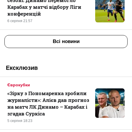
сезоні: Динамо перемогло
Карабах у матчі відбору Ліги
конференцій
6 серпня 21:57
Всі новини
Ексклюзив
Єврокубки
«Зірку з Пономаренка зробили
журналісти»: Алієв дав прогноз
на матч ЛК Динамо – Карабах і
згадав Суркіса
5 серпня 18:23