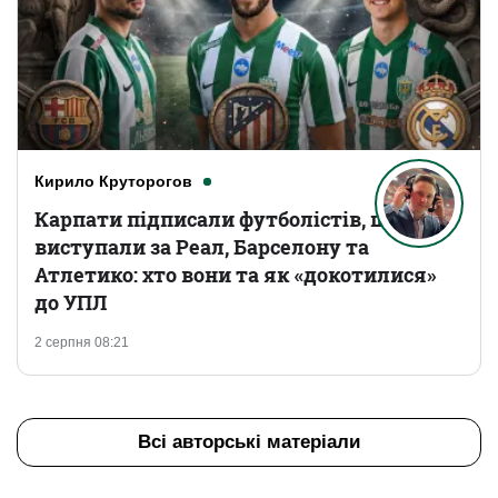
Кирило Круторогов
Карпати підписали футболістів, що
виступали за Реал, Барселону та
Атлетико: хто вони та як «докотилися»
до УПЛ
2 серпня 08:21
Всі авторські матеріали