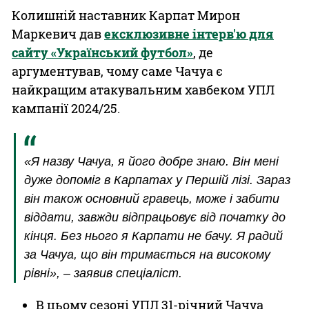
Колишній наставник Карпат Мирон
Маркевич дав
ексклюзивне інтерв'ю для
сайту «Український футбол»
, де
аргументував, чому саме Чачуа є
найкращим атакувальним хавбеком УПЛ
кампанії 2024/25.
«Я назву Чачуа, я його добре знаю. Він мені
дуже допоміг в Карпатах у Першій лізі. Зараз
він також основний гравець, може і забити
віддати, завжди відпрацьовує від початку до
кінця. Без нього я Карпати не бачу. Я радий
за Чачуа, що він тримається на високому
рівні», – заявив спеціаліст.
В цьому сезоні УПЛ 31-річний Чачуа