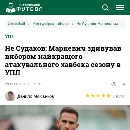
Новини
ukrfootball
упл турнірна таблиця
Не Судаков: Маркевич здивував вибором найкращого атакувального хавбека сезону в УПЛ
УПЛ
Збірна
Не Судаков: Маркевич здивував
Єврокубки
вибором найкращого
атакувального хавбека сезону в
УПЛ
УПЛ
1 ліга
29 травня 2025, 15:10
174
★
★
★
★
★
★
★
★
★
★
Данило Моісєнков
1 голос
2 ліга
Різне
Букмекери