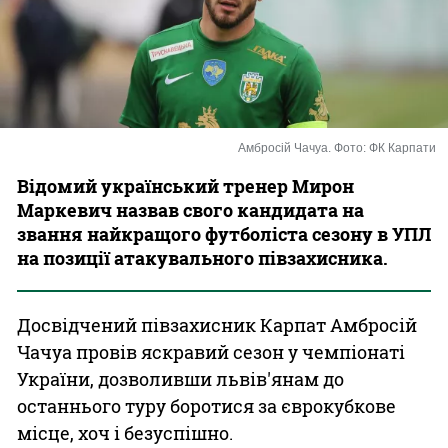
Казино
Амбросій Чачуа. Фото: ФК Карпати
Відомий український тренер Мирон
Маркевич назвав свого кандидата на
звання найкращого футболіста сезону в УПЛ
на позиції атакувального півзахисника.
Досвідчений півзахисник Карпат Амбросій
Чачуа провів яскравий сезон у чемпіонаті
України, дозволивши львів'янам до
останнього туру боротися за єврокубкове
місце, хоч і безуспішно.