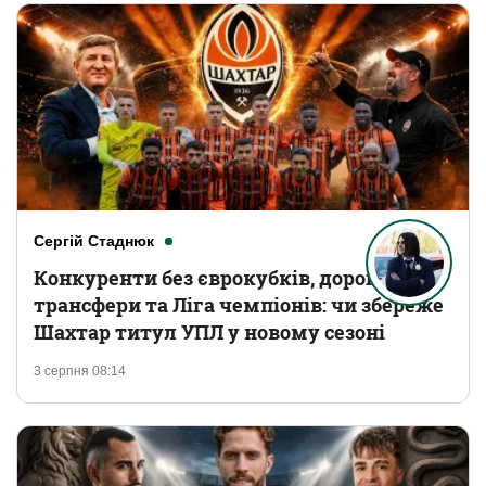
Сергій Стаднюк
Конкуренти без єврокубків, дорогі
трансфери та Ліга чемпіонів: чи збереже
Шахтар титул УПЛ у новому сезоні
3 серпня 08:14