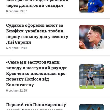
через допінговий скандал
6 серпня 23:07
Судаков оформив асист за
Бенфіку: українець зробив
першу гольову дію у сезоні у
Лізі Європи
6 серпня 22:43
«Саме ми заслуговували
виходу в наступний раунд»:
Кравченко висловився про
поразку Полісся від
Копенгагену
6 серпня 22:29
Перший гол Пономаренка у