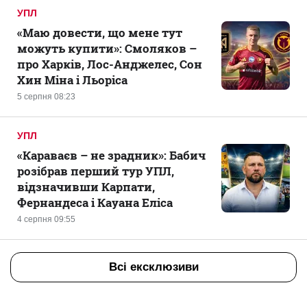
УПЛ
«Маю довести, що мене тут
можуть купити»: Смоляков –
про Харків, Лос-Анджелес, Сон
Хин Міна і Льоріса
5 серпня 08:23
УПЛ
«Караваєв – не зрадник»: Бабич
розібрав перший тур УПЛ,
відзначивши Карпати,
Фернандеса і Кауана Еліса
4 серпня 09:55
Всі ексклюзиви