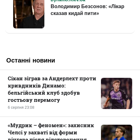
Останні новини
Сікан зіграв за Андерлехт проти
кривдників Динамо:
бельгійський клуб здобув
гостьову перемогу
6 серпня 23:08
«Мудрик – феномен»: захисник
Челсі у захваті від форми
вінгера після відсторонення