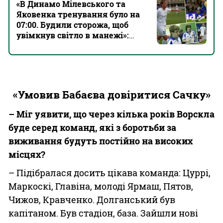
«В Динамо Мілевського та
Яковенка тренування було на
07:00. Будили сторожа, щоб
увімкнув світло в манежі»:
щире інтерв’ю Ярмаша
«Умовив Бабаєва довіритися Сачку»
– Міг уявити, що через кілька років Ворскла
буде серед команд, які з боротьби за
виживання будуть постійно на високих
місцях?
– Підібралася досить цікава команда: Цуррі,
Маркоскі, Главіна, молоді Ярмаш, Пятов,
Чижов, Кравченко. Долганський був
капітаном. Був стадіон, база. Зайшли нові