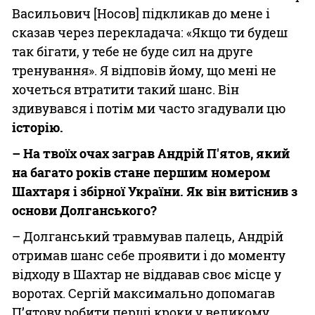
Васильович [Носов] підкликав до мене і
сказав через перекладача: «Якщо ти будеш
так бігати, у тебе не буде сил на друге
тренування». Я відповів йому, що мені не
хочеться втратити такий шанс. Він
здивувався і потім ми часто згадували цю
історію.
– На твоїх очах заграв Андрій П'ятов, який
на багато років стане першим номером
Шахтаря і збірної України. Як він витіснив з
основи Долганського?
– Долганський травмував палець, Андрій
отримав шанс себе проявити і до моменту
відходу в Шахтар не віддавав своє місце у
воротах. Сергій максимально допомагав
П’ятову робити перші кроки у великому