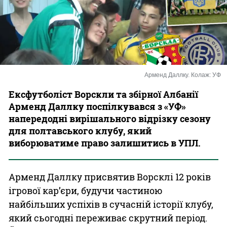
Казино
Арменд Даллку. Колаж: УФ
Ексфутболіст Ворскли та збірної Албанії
Арменд Даллку поспілкувався з «УФ»
напередодні вирішального відрізку сезону
для полтавського клубу, який
виборюватиме право залишитись в УПЛ.
Арменд Даллку присвятив Ворсклі 12 років
ігрової кар’єри, будучи частиною
найбільших успіхів в сучасній історії клубу,
який сьогодні переживає скрутний період.