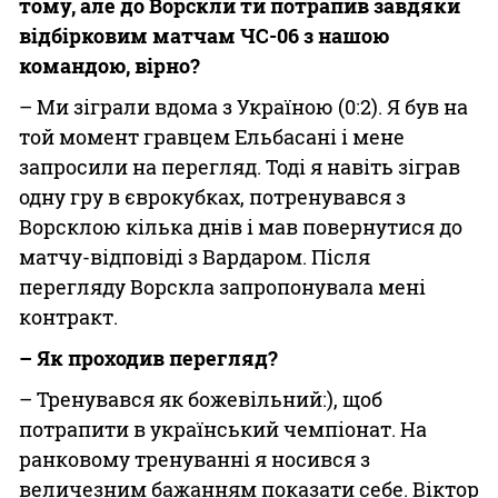
тому, але до Ворскли ти потрапив завдяки
відбірковим матчам ЧС-06 з нашою
командою, вірно?
– Ми зіграли вдома з Україною (0:2). Я був на
той момент гравцем Ельбасані і мене
запросили на перегляд. Тоді я навіть зіграв
одну гру в єврокубках, потренувався з
Ворсклою кілька днів і мав повернутися до
матчу-відповіді з Вардаром. Після
перегляду Ворскла запропонувала мені
контракт.
– Як проходив перегляд?
– Тренувався як божевільний:), щоб
потрапити в український чемпіонат. На
ранковому тренуванні я носився з
величезним бажанням показати себе. Віктор