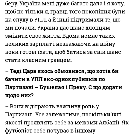
беру. Україна мені дуже багато дала і я хочу,
щоб не тільки я, гравці того покоління були
на слуху в УПЛ, а й інші підтримали те, що
ми почали. Україна дає шанс хлопцям
змінити своє життя. Вдома немає таких
великих зарплат і незважаючи на війну
вони готові їхати, щоб битися за свій шанс
стати класним гравцем.
– Теді Цара якось обмовився, що хотів би
бачити в УПЛ екс-одноклубників по
Партизані – Бушелая і Преку. Є що додати
щодо них?
– Вони відіграють важливу роль у
Партизані. Усе залежатиме, наскільки їхні
якості проявлять себе за межами Албанії. Як
футболіст себе почуває в іншому