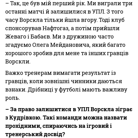
– Так, це був мій перший рік. Ми виграли три
останні матчі й залишилися в УПЛ. З того
часу Ворскла тільки йшла вгору. Тоді клуб
спонсорував Нафтогаз, а потім прийшли
Жеваго і Бабаєв. Ми з дружиною часто
згадуємо Олега Мейдановича, який багато
хорошого зробив для мене та інших гравців
Ворскли.
Важко тренерам вимагати результат із
гравців, коли зовнішні чинники даються
взнаки. Дрібниці у футболі мають важливу
роль.
– За право залишитися в УПЛ Ворскла зіграє
з Кудрівкою. Такі команди можна назвати
прохідними, спираючись на ігровий і
тренерський досвід?