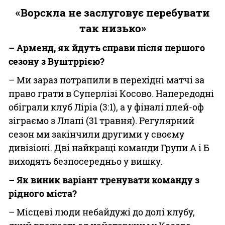
«Ворскла не заслуговує перебувати
так низько»
– Арменд, як йдуть справи після першого
сезону з Вуштррією?
– Ми зараз потрапили в перехідні матчі за
право грати в Суперлізі Косово. Напередодні
обіграли клуб Ліріа (3:1), а у фіналі плей-оф
зіграємо з Ллапі (31 травня). Регулярний
сезон ми закінчили другими у своєму
дивізіоні. Дві найкращі команди Групи А і Б
виходять безпосередньо у вишку.
– Як виник варіант тренувати команду з
рідного міста?
– Місцеві люди небайдужі до долі клубу,