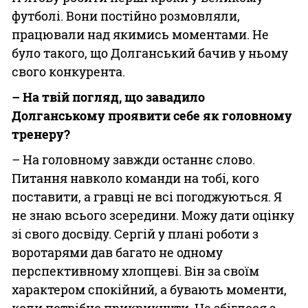
футболі. Вони постійно розмовляли,
працювали над якимись моментами. Не
було такого, що Долганський бачив у ньому
свого конкурента.
– На твій погляд, що завадило
Долганському проявити себе як головному
тренеру?
– На головному завжди останнє слово.
Питання навколо команди на тобі, кого
поставити, а гравці не всі погоджуються. Я
не знаю всього зсередини. Можу дати оцінку
зі свого досвіду. Сергій у плані роботи з
воротарями дав багато не одному
перспективному хлопцеві. Він за своїм
характером спокійний, а бувають моменти,
коли потрібно прикрикнути. Це збіглося з