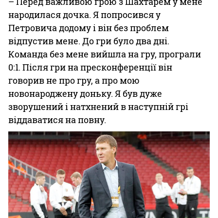
– Перед важливою грою з Шахтарем у мене
народилася дочка. Я попросився у
Петровича додому і він без проблем
відпустив мене. До гри було два дні.
Команда без мене вийшла на гру, програли
0:1. Після гри на пресконференції він
говорив не про гру, а про мою
новонароджену доньку. Я був дуже
зворушений і натхнений в наступній грі
віддаватися на повну.