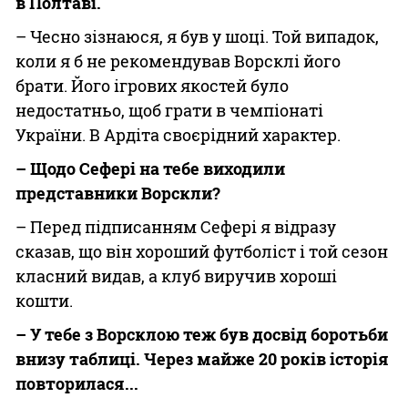
в Полтаві.
– Чесно зізнаюся, я був у шоці. Той випадок,
коли я б не рекомендував Ворсклі його
брати. Його ігрових якостей було
недостатньо, щоб грати в чемпіонаті
України. В Ардіта своєрідний характер.
– Щодо Сефері на тебе виходили
представники Ворскли?
– Перед підписанням Сефері я відразу
сказав, що він хороший футболіст і той сезон
класний видав, а клуб виручив хороші
кошти.
– У тебе з Ворсклою теж був досвід боротьби
внизу таблиці. Через майже 20 років історія
повторилася...