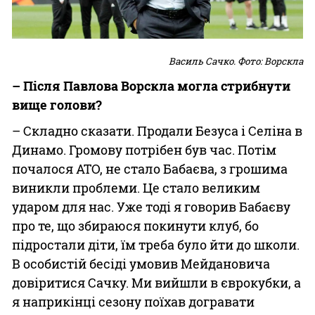
Василь Сачко. Фото: Ворскла
– Після Павлова Ворскла могла стрибнути
вище голови?
– Складно сказати. Продали Безуса і Селіна в
Динамо. Громову потрібен був час. Потім
почалося АТО, не стало Бабаєва, з грошима
виникли проблеми. Це стало великим
ударом для нас. Уже тоді я говорив Бабаєву
про те, що збираюся покинути клуб, бо
підростали діти, їм треба було йти до школи.
В особистій бесіді умовив Мейдановича
довіритися Сачку. Ми вийшли в єврокубки, а
я наприкінці сезону поїхав догравати