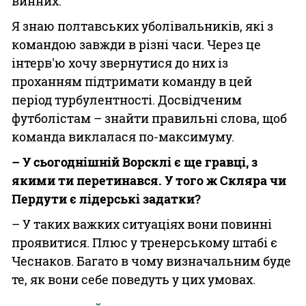
винних.
Я знаю полтавських уболівальників, які з
командою завжди в різні часи. Через це
інтерв'ю хочу звернутися до них із
проханням підтримати команду в цей
період турбулентності. Досвідченим
футболістам – знайти правильні слова, щоб
команда виклалася по-максимуму.
– У сьогоднішній Ворсклі є ще гравці, з
якими ти перетинався. У того ж Скляра чи
Пердути є лідерські задатки?
– У таких важких ситуаціях вони повинні
проявитися. Плюс у тренерському штабі є
Чеснаков. Багато в чому визначальним буде
те, як вони себе поведуть у цих умовах.