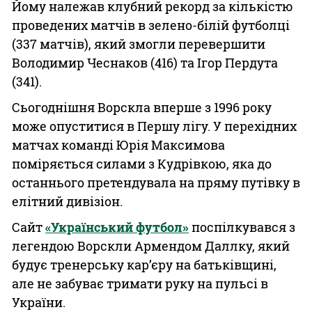
Йому належав клубний рекорд за кількістю
проведених матчів в зелено-білій футболці
(337 матчів), який змогли перевершити
Володимир Чеснаков (416) та Ігор Пердута
(341).
Сьогоднішня Ворскла вперше з 1996 року
може опуститися в Першу лігу. У перехідних
матчах команді Юрія Максимова
поміряється силами з Кудрівкою, яка до
останнього претендувала на пряму путівку в
елітний дивізіон.
Сайт
«Український футбол»
поспілкувався з
легендою Ворскли Армендом Даллку, який
будує тренерську кар’єру на батьківщині,
але не забуває тримати руку на пульсі в
України.