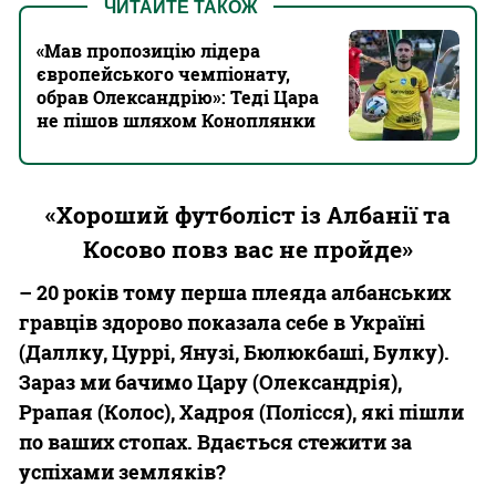
ЧИТАЙТЕ ТАКОЖ
«Мав пропозицію лідера
європейського чемпіонату,
обрав Олександрію»: Теді Цара
не пішов шляхом Коноплянки
«Хороший футболіст із Албанії та
Косово повз вас не пройде»
– 20 років тому перша плеяда албанських
гравців здорово показала себе в Україні
(Даллку, Цуррі, Янузі, Бюлюкбаші, Булку).
Зараз ми бачимо Цару (Олександрія),
Ррапая (Колос), Хадроя (Полісся), які пішли
по ваших стопах. Вдається стежити за
успіхами земляків?