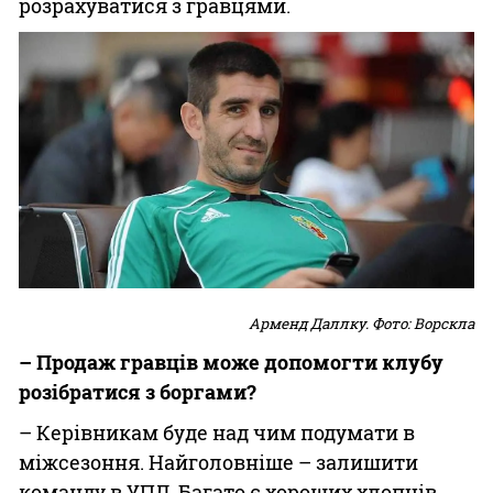
розрахуватися з гравцями.
Арменд Даллку. Фото: Ворскла
– Продаж гравців може допомогти клубу
розібратися з боргами?
– Керівникам буде над чим подумати в
міжсезоння. Найголовніше – залишити
команду в УПЛ. Багато є хороших хлопців,