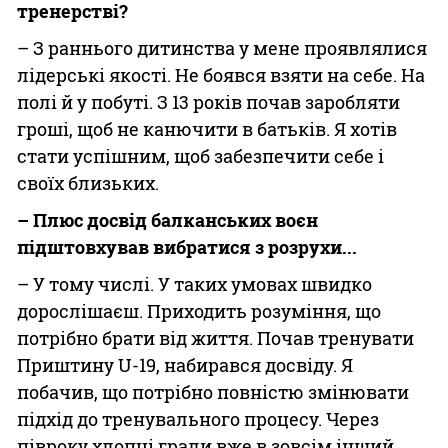
тренерстві?
– З раннього дитинства у мене проявлялися
лідерські якості. Не боявся взяти на себе. На
полі й у побуті. З 13 років почав заробляти
гроші, щоб не канючити в батьків. Я хотів
стати успішним, щоб забезпечити себе і
своїх близьких.
– Плюс досвід балканських воєн
підштовхував вибратися з розрухи...
– У тому числі. У таких умовах швидко
дорослішаєш. Приходить розуміння, що
потрібно брати від життя. Почав тренувати
Приштину U-19, набирався досвіду. Я
побачив, що потрібно повністю змінювати
підхід до тренувального процесу. Через
півроку хлопці грали вже в зовсім інший