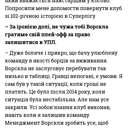
який вважається найстаршим у Косово.
Попросили мене допомогти повернути клуб
зі 102-річною історією в Суперлігу.
– За іронією долі, не чужа тобі Ворскла
гратиме свій плей-офф за право
залишитися в УПЛ.
– Дуже боляче і прикро, що бачу улюблену
команду в якості борців за виживання.
Ворскла не заслуговує перебувати так
низько в таблиці. Гравці непогані, є умови. Я
сам був у такій ситуації, коли гроші не
платять. Це було після 2014 року, коли
ситуація була нестабільна. Але нам усе
закрили. Усі зобов'язання клуб виконав,
навіть коли я залишив команду.
Менеджмент Ворскли зробить усе, щоб