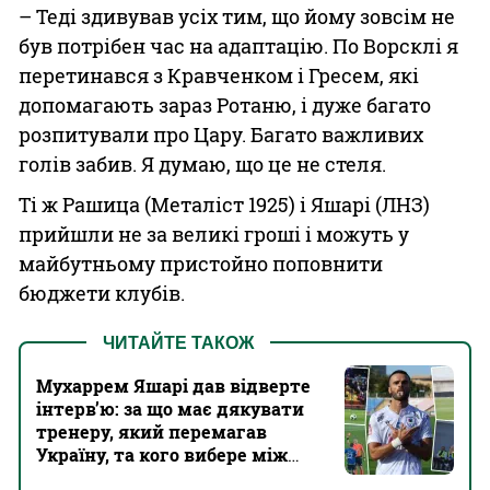
– Теді здивував усіх тим, що йому зовсім не
був потрібен час на адаптацію. По Ворсклі я
перетинався з Кравченком і Гресем, які
допомагають зараз Ротаню, і дуже багато
розпитували про Цару. Багато важливих
голів забив. Я думаю, що це не стеля.
Ті ж Рашица (Металіст 1925) і Яшарі (ЛНЗ)
прийшли не за великі гроші і можуть у
майбутньому пристойно поповнити
бюджети клубів.
ЧИТАЙТЕ ТАКОЖ
Мухаррем Яшарі дав відверте
інтерв’ю: за що має дякувати
тренеру, який перемагав
Україну, та кого вибере між
Динамо та Шахтарем