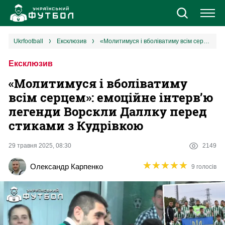
Новини
ukrfootball
ексклюзив
«Молитимуся і вболіватиму всім серцем»: емоційне інтерв’ю легенди Ворскли Даллку перед стиками з Кудрівкою
Ексклюзив
Збірна
«Молитимуся і вболіватиму
Єврокубки
всім серцем»: емоційне інтерв’ю
легенди Ворскли Даллку перед
УПЛ
стиками з Кудрівкою
1 ліга
29 травня 2025, 08:30
2149
★
★
★
★
★
★
★
★
★
★
Олександр Карпенко
9 голосів
2 ліга
Різне
Букмекери