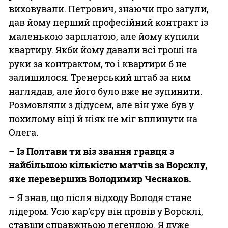
виховували. Петрович, знаючи про загули,
дав йому перший професійний контракт із
маленькою зарплатою, але йому купили
квартиру. Якби йому давали всі гроші на
руки за контрактом, то і квартири б не
залишилося. Тренерський штаб за ним
наглядав, але його було вже не зупинити.
Розмовляли з дідусем, але він уже був у
похилому віці й ніяк не міг вплинути на
Олега.
– Із Полтави ти віз звання гравця з
найбільшою кількістю матчів за Ворсклу,
яке перевершив Володимир Чеснаков.
– Я знав, що після відходу Володя стане
лідером. Усю кар'єру він провів у Ворсклі,
ставши справжньою легендою. Я дуже