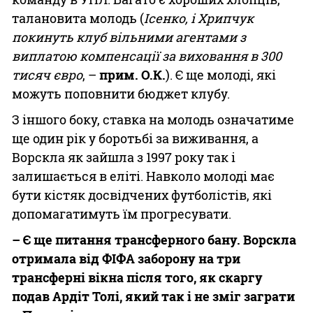
талановита молодь (
Ісенко, і Хрипчук
покинуть клуб вільними агентами з
виплатою компенсації за виховання в 300
тисяч євро
, –
прим. О.К.
). Є ще молоді, які
можуть поповнити бюджет клубу.
З іншого боку, ставка на молодь означатиме
ще один рік у боротьбі за виживання, а
Ворскла як зайшла з 1997 року так і
залишається в еліті. Навколо молоді має
бути кістяк досвідчених футболістів, які
допомагатимуть їм прогресувати.
– Є ще питання трансферного бану. Ворскла
отримала від ФІФА заборону на три
трансферні вікна після того, як скаргу
подав Ардіт Толі, який так і не зміг заграти