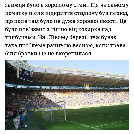
завжди було в хорошому стані. Ще на самому
початку після відкриття стадіону був період,
що поле там було не дуже хорошої якості. Це
було пов'язано з тінню від козирка над
трибунами. На «Лівому березі» теж буває
така проблема ранньою весною, коли трава
біля бровки ще не вкоренилася.