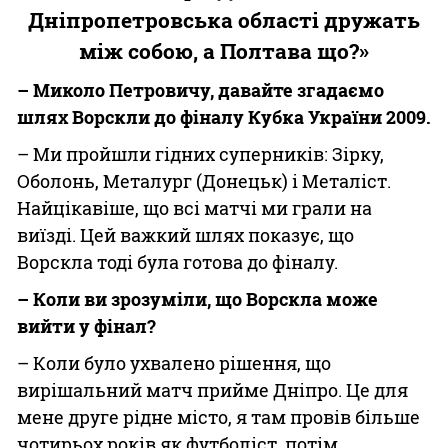
Дніпропетровська області дружать
між собою, а Полтава що?»
– Миколо Петровичу, давайте згадаємо
шлях Ворскли до фіналу Кубка України 2009.
– Ми пройшли гідних суперників: Зірку,
Оболонь, Металург (Донецьк) і Металіст.
Найцікавіше, що всі матчі ми грали на
виїзді. Цей важкий шлях показує, що
Ворскла тоді була готова до фіналу.
– Коли ви зрозуміли, що Ворскла може
вийти у фінал?
– Коли було ухвалено рішення, що
вирішальний матч прийме Дніпро. Це для
мене друге рідне місто, я там провів більше
чотирьох років як футболіст, потім