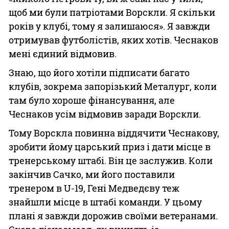
щоб ми були патріотами Ворскли. Я скільки
років у клубі, тому я залишаюся». Я завжди
отримував футболістів, яких хотів. Чеснаков
мені єдиний відмовив.
Знаю, що його хотіли підписати багато
клубів, зокрема запорізький Металург, коли
там було хороше фінансування, але
Чеснаков усім відмовив заради Ворскли.
Тому Ворскла повинна віддячити Чеснакову,
зробити йому царський приз і дати місце в
тренерському штабі. Він це заслужив. Коли
закінчив Сачко, ми його поставили
тренером в U-19, Гені Медведєву теж
знайшли місце в штабі команди. У цьому
плані я завжди дорожив своїми ветеранами.