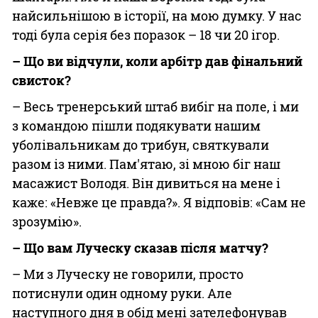
найсильнішою в історії, на мою думку. У нас
тоді була серія без поразок – 18 чи 20 ігор.
– Що ви відчули, коли арбітр дав фінальний
свисток?
– Весь тренерський штаб вибіг на поле, і ми
з командою пішли подякувати нашим
уболівальникам до трибун, святкували
разом із ними. Пам'ятаю, зі мною біг наш
масажист Володя. Він дивиться на мене і
каже: «Невже це правда?». Я відповів: «Сам не
зрозумію».
– Що вам Луческу сказав після матчу?
– Ми з Луческу не говорили, просто
потиснули один одному руки. Але
наступного дня в обід мені зателефонував