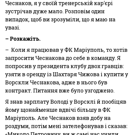
Чеснаков, я у своїй тренерській кар'єрі
зустрічав дуже мало. Розповім один
випадок, щоб ви зрозуміли, що я маю на
увазі.
– Розкажіть.
– Коли я працював у ФК Маріуполь, то хотів
запросити Чеснакова до себе в команду. Я
попросив у президента клубу двох гравців:
узяти в оренду із Шахтаря Чижова і купити у
Ворскли Чеснакова, адже в нього був
контракт. Питання вже було узгоджено.
Я знав зарплату Володі у Ворсклі й пообіцяв
йому щонайменше вдвічі більшу в ФК
Маріуполь. Але Чеснаков взяв добу на
роздуми, потім мені зателефонував і сказав:
«Миколо Петровичу, ви ж самі нас учили,