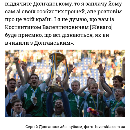
віддячите Долганському, то я заплачу йому
сам зі своїх особистих грошей, але розповім
про це всій країні. І я не думаю, що вам із
Костянтином Валентиновичем [Жеваго]
буде приємно, що всі дізнаються, як ви
вчинили з Долганським».
Cергій Долганський з кубком, фото:
fcvorskla.com.ua