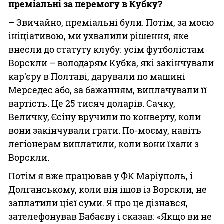
преміальні за перемогу в Кубку?
– Звичайно, преміальні були. Потім, за моєю
ініціативою, ми ухвалили рішення, яке
внесли до статуту клубу: усім футболістам
Ворскли – володарям Кубка, які закінчували
кар'єру в Полтаві, дарували по машині
Мерседес або, за бажанням, виплачували її
вартість. Це 25 тисяч доларів. Сачку,
Величку, Єсіну вручили по конверту, коли
вони закінчували грати. По-моєму, навіть
легіонерам виплатили, коли вони їхали з
Ворскли.
Потім я вже працював у ФК Маріуполь, і
Долганському, коли він ішов із Ворскли, не
заплатили цієї суми. Я про це дізнався,
зателефонував Бабаєву і сказав: «Якщо ви не