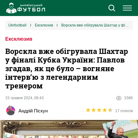
Новини
ukrfootball
ексклюзив
Ворскла вже обігрувала Шахтар у фіналі Кубка України: Павлов згадав, як це було – вогняне інтерв’ю з легендарним тренером
Ексклюзив
Збірна
Ворскла вже обігрувала Шахтар
Єврокубки
у фіналі Кубка України: Павлов
згадав, як це було – вогняне
УПЛ
інтерв’ю з легендарним
тренером
1 ліга
15 травня 2024, 08:43
1586
2 ліга
★
★
★
★
★
★
★
★
★
★
Андрій Піскун
17 голосів
Різне
Букмекери