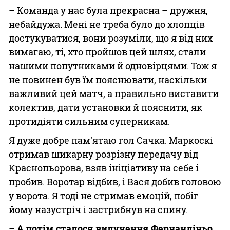
– Команда у нас була прекрасна – дружня,
небайдужа. Мені не треба було до хлопців
достукуватися, вони розуміли, що я від них
вимагаю, ті, хто пройшов цей шлях, стали
нашими попутниками й одновірцями. Тож я
не повинен був їм пояснювати, наскільки
важливий цей матч, а правильно виставити
колектив, дати установки й пояснити, як
протидіяти сильним суперникам.
Я дуже добре пам'ятаю гол Сачка. Маркоскі
отримав шикарну розрізну передачу від
Краснопьорова, взяв ініціативу на себе і
пробив. Воротар відбив, і Вася добив головою
у ворота. Я тоді не стримав емоцій, побіг
йому назустріч і застрибнув на спину.
– А потім сталося вилучення Фернандіньо.