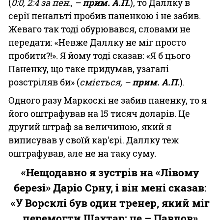
(
0:0, 2:4 за пен., –
прим. А.П.
), то Даллку в
серії пенальті пробив паненкою і не забив.
Жеваго так тоді обурювався, словами не
передати: «Невже Даллку не міг просто
пробити?!». Я йому тоді сказав: «Я б цього
Паненку, що таке придумав, узагалі
розстріляв би» (
сміється, –
прим. А.П.
).
Одного разу Маркоскі не забив паненку, то я
його оштрафував на 15 тисяч доларів. Це
другий штраф за величиною, який я
виписував у своїй кар'єрі. Даллку теж
оштрафував, але не на таку суму.
«Нещодавно я зустрів на «Лівому
березі» Даріо Срну, і він мені сказав:
«У Ворсклі був один тренер, який міг
перемогти Шахтар: це – Павлов»