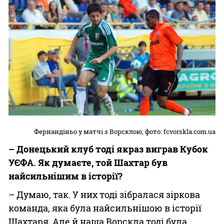
Фернандіньо у матчі з Ворсклою, фото: fcvorskla.com.ua
– Донецький клуб тоді якраз виграв Кубок
УЄФА. Як думаєте, той Шахтар був
найсильнішим в історії?
– Думаю, так. У них тоді зібралася зіркова
команда, яка була найсильнішою в історії
Шахтаря. Але й наша Ворскла тоді була