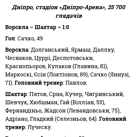
Дніпро, стадіон «Дніпро-Арена», 25 700
глядачів
Ворскла – Шахтар – 1:0
Гол
: Сачко, 49
Ворскла
: Долганський, Ярмаш, Даллку,
Чеснаков, Цуррі, Деспотовськи,
Краснопьоров, Кулаков (Главина, 81),
Маркоскі, Єсін (Локтіонов, 89), Сачко (Яннузі,
71).
Головний тренер
: Павлов.
Шахтар
: Пятов, Срна, Кучер, Чигринський,
Шевчук, Хюбшман, Гай (Вілліан, 55),
Фернандіньо, Жадсон (Левандовськи, 75),
Адріано, Гладкий (Селезньов, 64).
Головний
тренер
: Луческу.