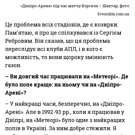
«Дніпро-Арена» під час матчу Ворскла – Шахтар, фото:
fcvorskla.com.ua
Це проблема всіх стадіонів, де є козирки.
Пам'ятаю, я про це спілкувався із Сергієм
Ребровим. Він сказав, що ця проблема
переслідує всі клуби АПЛ, і в кого є
можливість, то вони щороку змінюють
газон.
– Ви довгий час працювали на «Метеорі». Де
було поле краще: на ньому чи на «Дніпро-
Арені»?
– У найкращі часи, безперечно, на «Дніпро-
Арені». Але в 1992-93 рр., коли я працював у
Дніпрі, на «Метеорі» було одне з найкращих
полів в Україні. За ним добре стежили. Я