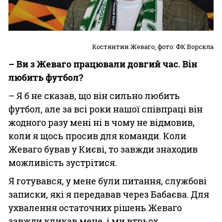
Костянтин Жеваго, фото: ФК Ворскла
– Ви з Жеваго працювали довгий час. Він
любить футбол?
– Я б не сказав, що він сильно любить
футбол, але за всі роки нашої співпраці він
жодного разу мені ні в чому не відмовив,
коли я щось просив для команди. Коли
Жеваго бував у Києві, то завжди знаходив
можливість зустрітися.
Я готувався, у мене були питання, службові
записки, які я передавав через Бабаєва. Для
ухвалення остаточних рішень Жеваго
завжди кликав мене, і ми втрьох