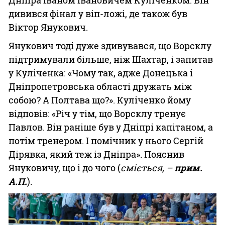
Дніпра Іваном Івановичем Куліченком. Він
дивився фінал у віп-ложі, де також був
Віктор Янукович.
Янукович тоді дуже здивувався, що Ворсклу
підтримували більше, ніж Шахтар, і запитав
у Куліченка: «Чому так, адже Донецька і
Дніпропетровська області дружать між
собою? А Полтава що?». Куліченко йому
відповів: «Річ у тім, що Ворсклу тренує
Павлов. Він раніше був у Дніпрі капітаном, а
потім тренером. І помічник у нього Сергій
Дірявка, який теж із Дніпра». Пояснив
Януковичу, що і до чого (
сміється, –
прим.
А.П.
).