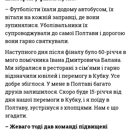
– Футболісти їхали додому автобусом, їх
вітали на кожній заправці, де вони
зупинялися. Уболівальники їх
супроводжували до самої Полтави і дорогою
вони гарно святкували.
Наступного дня після фіналу було 60-річчя в
мого помічника Івана Дмитровича Балана.
Ми зібралися в ресторані з сім'ями і гарно
відзначили ювілей і перемогу в Кубку. Усе
добре збіглося. У мене в Полтаві багато
друзів залишилося. Скоро буде 15-річчя від
дня нашої перемоги в Кубку, і я поїду в
Полтаву, зустрінуся з хлопцями. Нам є що
згадати.
– Жеваго тоді дав команді підвищені