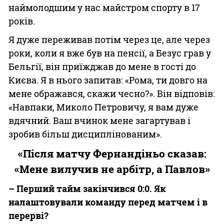
наймолодшим у нас майстром спорту в 17
років.
Я дуже переживав потім через це, але через
роки, коли я вже був на пенсії, а Безус грав у
Бельгії, він приїжджав до мене в гості до
Києва. Я в нього запитав: «Рома, ти довго на
мене ображався, скажи чесно?». Він відповів:
«Навпаки, Миколо Петровичу, я вам дуже
вдячний. Ваш вчинок мене загартував і
зробив більш дисциплінованим».
«Після матчу Фернандіньо сказав:
«Мене вилучив не арбітр, а Павлов»
– Перший тайм закінчився 0:0. Як
налаштовували команду перед матчем і в
перерві?