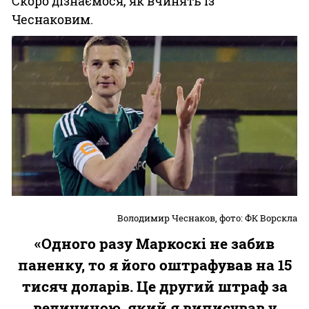
Скоро дізнаємося, як вчинять із
Чеснаковим.
Володимир Чеснаков, фото: ФК Ворскла
«Одного разу Маркоскі не забив
паненку, то я його оштрафував на 15
тисяч доларів. Це другий штраф за
величиною, який я виписував у