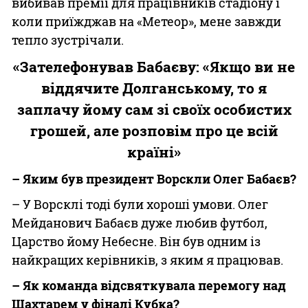
вибивав премії для працівників стадіону і
коли приїжджав на «Метеор», мене завжди
тепло зустрічали.
«Зателефонував Бабаєву: «Якщо ви не
віддячите Долганському, то я
заплачу йому сам зі своїх особистих
грошей, але розповім про це всій
країні»
– Яким був президент Ворскли Олег Бабаєв?
– У Ворсклі тоді були хороші умови. Олег
Мейданович Бабаєв дуже любив футбол,
Царство йому Небесне. Він був одним із
найкращих керівників, з яким я працював.
– Як команда відсвяткувала перемогу над
Шахтарем у фіналі Кубка?