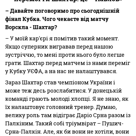
– Давайте поговоримо про сьогоднішній
фінал Кубка. Чого чекаєте від матчу
Ворскла - Шахтар?
– У моїй кар'єрі я помітив такий момент.
Якщо суперник вигравав перед нашою
зустріччю, то мені проти нього було легше
грати. Шахтар перед матчем із нами переміг
у Кубку УЄФА, а на нас не налаштувався.
Зараз Шахтар став чемпіоном України і
може теж десь розслабитися. У донецькій
команді грають молоді хлопці. Я не знаю, як
їх налаштовує головний тренер. Думаю,
велику роль там відіграє Даріо Срна разом із
Палкіним. Такий собі тріумвірат – Пушич-
Срна-Палкін. Але, як би вони не хотіли, вони