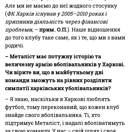
Але ми не маємо до неї жодного стосунку
(
ФК Харків існував у 2005–2010 роках і
припинив діяльність через фінансові
проблеми,
–
прим. О.П.
). Наше відношення
до того клубу таке саме, як і те, що ми з вами
родичі.
– Металіст має потужну історію та
величезну армію вболівальників у Харкові.
Чи вірите ви, що в майбутньому дві
команди зможуть на рівних розділити
симпатії харківських уболівальників?
– Я знаю, наскільки в Харкові люблять
футбол, тому переконаний, що кожен клуб
знайде свого вболівальника. Ті, хто
підтримує Металіст, і надалі вболіватимуть
за свою команду. У нас – свій шлях і своя