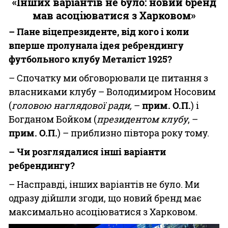
«Інших варіантів не було: новий бренд
мав асоціюватися з Харковом»
– Пане віцепрезиденте, від кого і коли
вперше пролунала ідея ребрендингу
футбольного клубу Металіст 1925?
– Спочатку ми обговорювали це питання з
власниками клубу – Володимиром Носовим
(
головою наглядової ради,
–
прим. О.П.
) і
Богданом Бойком (
президентом клубу
, –
прим. О.П.
) – приблизно півтора року тому.
– Чи розглядалися інші варіанти
ребрендингу?
– Насправді, інших варіантів не було. Ми
одразу дійшли згоди, що новий бренд має
максимально асоціюватися з Харковом.