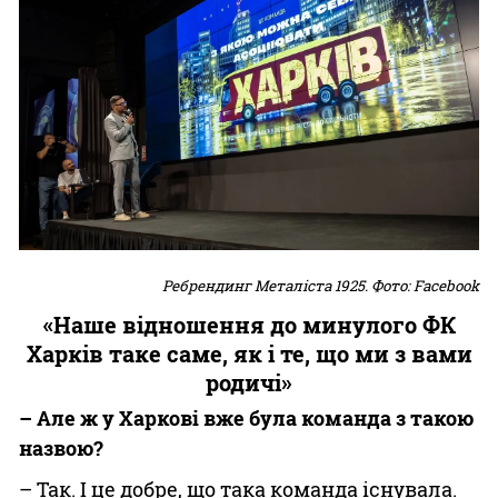
Ребрендинг Металіста 1925. Фото: Facebook
«Наше відношення до минулого ФК
Харків таке саме, як і те, що ми з вами
родичі»
– Але ж у Харкові вже була команда з такою
назвою?
– Так. І це добре, що така команда існувала.