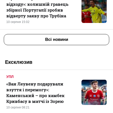
відходу»: колишній гравець
збірної Португалії зробив
відверту заяву про Трубіна
10 серпня 15:02
Всі новини
Ексклюзив
УПЛ
«Ван Леувену подарували
взуття і перемогу»:
Каменський – про камбек
Кривбасу в матчі із Зорею
10 серпня 08:21