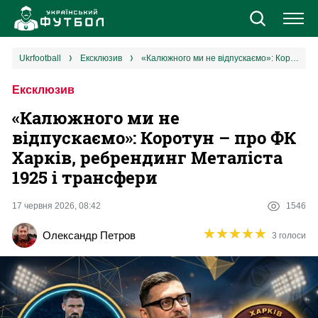
Новини
ukrfootball
ексклюзив
«Калюжного ми не відпускаємо»: Коротун – про ФК Харків, ребрендинг Металіста 1925 і трансфери
Ексклюзив
Збірна
«Калюжного ми не
Єврокубки
відпускаємо»: Коротун – про ФК
Харків, ребрендинг Металіста
УПЛ
1925 і трансфери
1 ліга
17 червня 2026, 08:42
1546
★
★
★
★
★
★
★
★
★
★
Олександр Петров
3 голоси
2 ліга
Різне
Букмекери