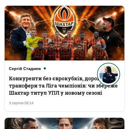
Сергій Стаднюк
Конкуренти без єврокубків, дорогі
трансфери та Ліга чемпіонів: чи збереже
Шахтар титул УПЛ у новому сезоні
3 серпня 08:14