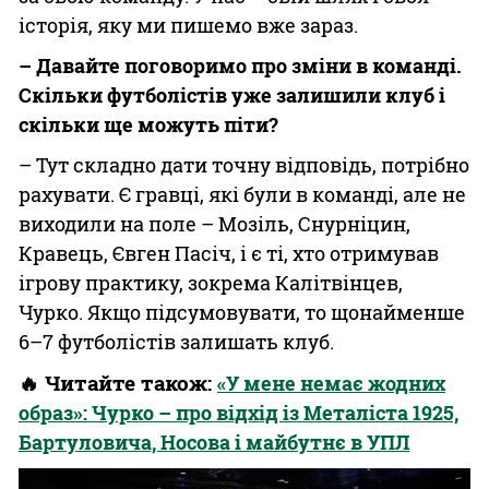
історія, яку ми пишемо вже зараз.
– Давайте поговоримо про зміни в команді.
Скільки футболістів уже залишили клуб і
скільки ще можуть піти?
– Тут складно дати точну відповідь, потрібно
рахувати. Є гравці, які були в команді, але не
виходили на поле – Мозіль, Снурніцин,
Кравець, Євген Пасіч, і є ті, хто отримував
ігрову практику, зокрема Калітвінцев,
Чурко. Якщо підсумовувати, то щонайменше
6–7 футболістів залишать клуб.
🔥 Читайте також:
«У мене немає жодних
образ»: Чурко – про відхід із Металіста 1925,
Бартуловича, Носова і майбутнє в УПЛ