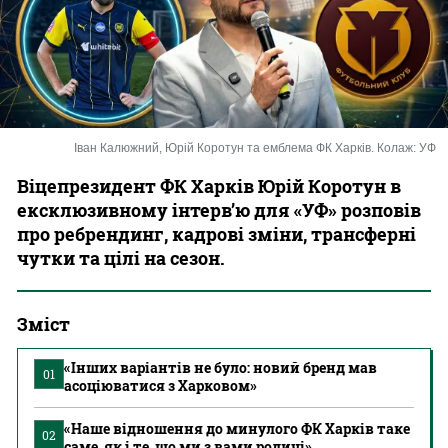
Казино
Іван Калюжний, Юрій Коротун та емблема ФК Харків. Колаж: УФ
Віцепрезидент ФК Харків Юрій Коротун в
ексклюзивному інтерв’ю для «УФ» розповів
про ребрендинг, кадрові зміни, трансферні
чутки та цілі на сезон.
Зміст
«Інших варіантів не було: новий бренд мав
01
асоціюватися з Харковом»
«Наше відношення до минулого ФК Харків таке
02
саме, як і те, що ми з вами родичі»