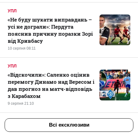
УПЛ
«Не буду шукати виправдань –
усі не дограли»: Пердута
пояснив причину поразки Зорі
від Кривбасу
10 серпня 08:11
УПЛ
«Відскочили»: Саленко оцінив
перемогу Динамо над Вересом і
дав прогноз на матч-відповідь
з Карабахом
9 серпня 21:10
Всі ексклюзиви