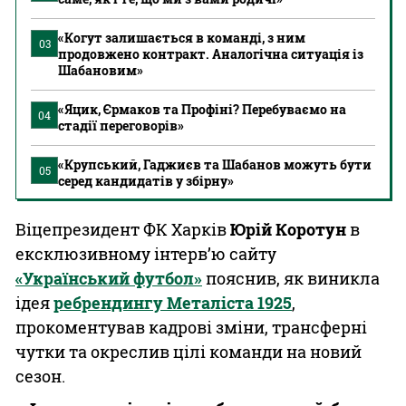
«Когут залишається в команді, з ним
03
продовжено контракт. Аналогічна ситуація із
Шабановим»
«Яцик, Єрмаков та Профіні? Перебуваємо на
04
стадії переговорів»
«Крупський, Гаджиєв та Шабанов можуть бути
05
серед кандидатів у збірну»
Віцепрезидент ФК Харків
Юрій Коротун
в
ексклюзивному інтерв’ю сайту
«Український футбол»
пояснив, як виникла
ідея
ребрендингу Металіста 1925
,
прокоментував кадрові зміни, трансферні
чутки та окреслив цілі команди на новий
сезон.