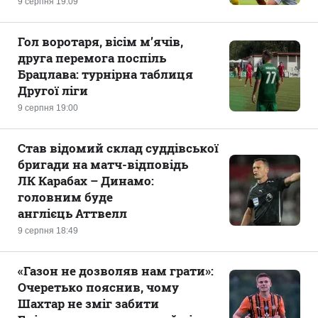
9 серпня 19:09
Гол воротаря, вісім м’ячів,
друга перемога поспіль
Брацлава: турнірна таблиця
Другої ліги
9 серпня 19:00
Став відомий склад суддівської
бригади на матч-відповідь
ЛК Карабах – Динамо:
головним буде
англієць Аттвелл
9 серпня 18:49
«Газон не дозволяв нам грати»:
Очеретько пояснив, чому
Шахтар не зміг забити