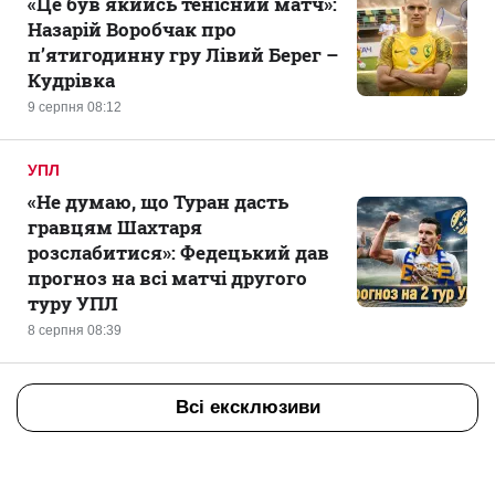
«Це був якийсь тенісний матч»:
Назарій Воробчак про
п’ятигодинну гру Лівий Берег –
Кудрівка
9 серпня 08:12
УПЛ
«Не думаю, що Туран дасть
гравцям Шахтаря
розслабитися»: Федецький дав
прогноз на всі матчі другого
туру УПЛ
8 серпня 08:39
Всі ексклюзиви