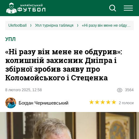
Новини
ukrfootball
упл турнірна таблиця
«Ні разу він мене не обдурив»: колишній захисник Дніпра і збірної зробив заяву про Коломойського і Стеценка
УПЛ
Збірна
«Ні разу він мене не обдурив»:
Єврокубки
колишній захисник Дніпра і
збірної зробив заяву про
УПЛ
Коломойського і Стеценка
1 ліга
8 лютого 2025, 12:58
3564
★
★
★
★
★
★
★
★
★
★
Богдан Чернишевський
2 голоси
2 ліга
Різне
Букмекери