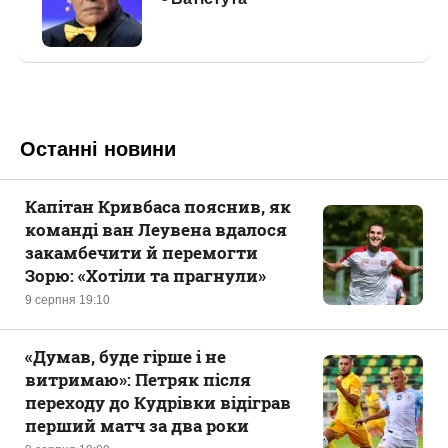
Останні новини
Капітан Кривбаса пояснив, як
команді ван Леувена вдалося
закамбечити й перемогти
Зорю: «Хотіли та прагнули»
9 серпня 19:10
«Думав, буде гірше і не
витримаю»: Петряк після
переходу до Кудрівки відіграв
перший матч за два роки