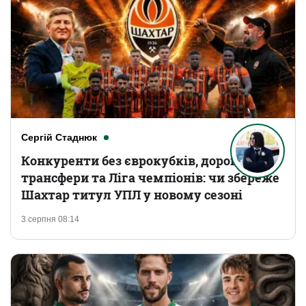
Сергій Стаднюк
Конкуренти без єврокубків, дорогі
трансфери та Ліга чемпіонів: чи збереже
Шахтар титул УПЛ у новому сезоні
3 серпня 08:14