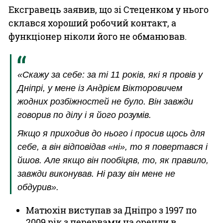
Ексгравець заявив, що зі Стеценком у нього
склався хороший робочий контакт, а
функціонер ніколи його не обманював.
«Скажу за себе: за ті 11 років, які я провів у
Дніпрі, у мене із Андрієм Вікторовичем
жодних розбіжностей не було. Він завжди
говорив по ділу і я його розумів.
Якщо я приходив до нього і просив щось для
себе, а він відповідав «ні», то я повертався і
йшов. Але якщо він пообіцяв, то, як правило,
завжди виконував. Ні разу він мене не
обдурив».
Матюхін виступав за Дніпро з 1997 по
2009 рік з перервами на оренди в