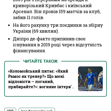
криворізький Кривбас і київський
Арсенал. Він провів 159 матчів за клуб,
забив 11 голів.
На його рахунку три поєдинки за збірну
України (69 хвилин).
Дніпро де-факто припинив своє
існування в 2019 році через відсутність
фінансування.
ЧИТАЙТЕ ТАКОЖ
«Коломойський питає: «Який
Рамос як тренер?» Що мені
відповісти – поганий,
прибирайте?»: вогняне інтерв’ю
Сергія Кравченка