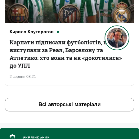
Кирило Круторогов
Карпати підписали футболістів, що
виступали за Реал, Барселону та
Атлетико: хто вони та як «докотилися»
до УПЛ
2 серпня 08:21
Всі авторські матеріали