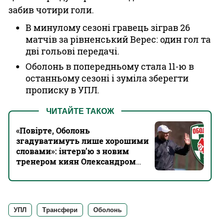
забив чотири голи.
В минулому сезоні гравець зіграв 26
матчів за рівненський Верес: один гол та
дві гольові передачі.
Оболонь в попередньому стала 11-ю в
останньому сезоні і зуміла зберегти
прописку в УПЛ.
ЧИТАЙТЕ ТАКОЖ
«Повірте, Оболонь
згадуватимуть лише хорошими
словами»: інтерв’ю з новим
тренером киян Олександром
Антоненком
УПЛ
Трансфери
Оболонь