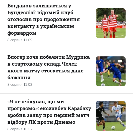
Богданов залишається у
Бундеслізі: відомий клуб
оголосив про продовження
контракту з українським
форвардом
8 серпня 11:09
Блогер хоче побачити Мудрика
в стартовому складі Челсі:
якого матчу стосується дане
бажання
8 серпня 11:02
«Я не очікував, що ми
програємо»: ексхавбек Карабаху
зробив заяву про перший матч
відбору ЛК проти Динамо
8 серпня 10:32