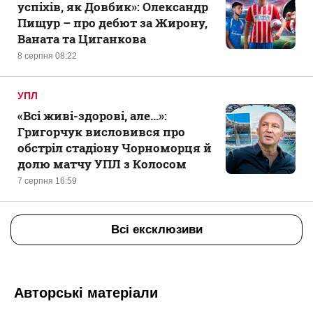
успіхів, як Довбик»: Олександр
Пищур – про дебют за Жирону,
Ваната та Циганкова
8 серпня 08:22
УПЛ
«Всі живі-здорові, але...»:
Григорчук висловився про
обстріл стадіону Чорноморця й
долю матчу УПЛ з Колосом
7 серпня 16:59
Всі ексклюзиви
Авторські матеріали