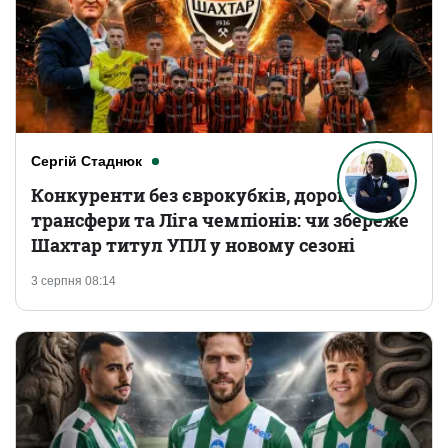
Сергій Стаднюк
Конкуренти без єврокубків, дорогі
трансфери та Ліга чемпіонів: чи збереже
Шахтар титул УПЛ у новому сезоні
3 серпня 08:14