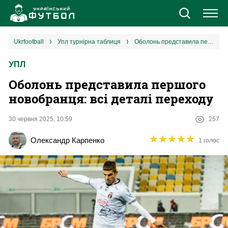
Новини
ukrfootball
упл турнірна таблиця
Оболонь представила першого новобранця: всі деталі переходу
УПЛ
Збірна
Оболонь представила першого
Єврокубки
новобранця: всі деталі переходу
УПЛ
30 червня 2025, 10:59
257
★
★
★
★
★
★
★
★
★
★
Олександр Карпенко
1 голос
1 ліга
2 ліга
Різне
Букмекери