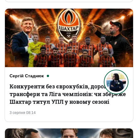
Сергій Стаднюк
Конкуренти без єврокубків, дорогі
трансфери та Ліга чемпіонів: чи збереже
Шахтар титул УПЛ у новому сезоні
3 серпня 08:14