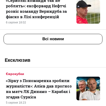
«Серйозні команди так не
роблять»: ексфорвард Нефтчі
розніс команду Вернидуба за
фіаско в Лізі конференцій
6 серпня 18:02
Всі новини
Ексклюзив
Єврокубки
«Зірку з Пономаренка зробили
журналісти»: Алієв дав прогноз
на матч ЛК Динамо – Карабах і
згадав Суркіса
5 серпня 18:23