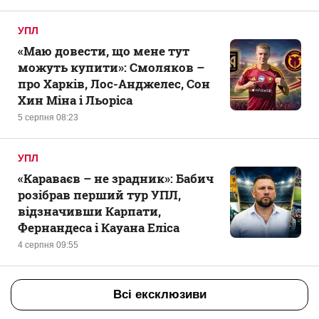
УПЛ
«Маю довести, що мене тут
можуть купити»: Смоляков –
про Харків, Лос-Анджелес, Сон
Хин Міна і Льоріса
5 серпня 08:23
УПЛ
«Караваєв – не зрадник»: Бабич
розібрав перший тур УПЛ,
відзначивши Карпати,
Фернандеса і Кауана Еліса
4 серпня 09:55
Всі ексклюзиви