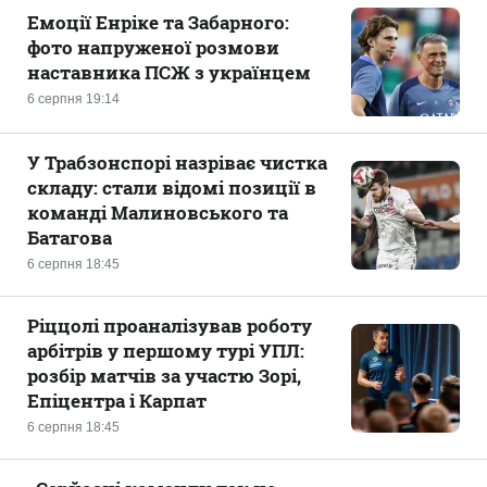
Емоції Енріке та Забарного:
фото напруженої розмови
наставника ПСЖ з українцем
6 серпня 19:14
У Трабзонспорі назріває чистка
складу: стали відомі позиції в
команді Малиновського та
Батагова
6 серпня 18:45
Ріццолі проаналізував роботу
арбітрів у першому турі УПЛ:
розбір матчів за участю Зорі,
Епіцентра і Карпат
6 серпня 18:45