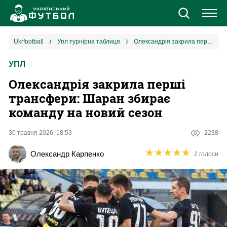
Новини
ukrfootball
упл турнірна таблиця
Олександрія закрила перші трансфери: Шаран збирає команду на новий сезон
УПЛ
Збірна
Олександрія закрила перші
Єврокубки
трансфери: Шаран збирає
команду на новий сезон
УПЛ
30 травня 2026, 18:53
2238
1 ліга
★
★
★
★
★
★
★
★
★
★
Олександр Карпенко
2 голоси
2 ліга
Різне
Букмекери