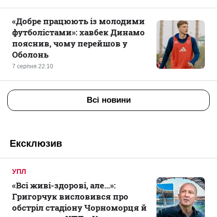
«Добре працюють із молодими
футболістами»: хавбек Динамо
пояснив, чому перейшов у
Оболонь
7 серпня 22:10
Всі новини
Ексклюзив
УПЛ
«Всі живі-здорові, але...»:
Григорчук висловився про
обстріл стадіону Чорноморця й