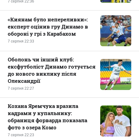
7 серпня 22:36
«Киянам було непереливки»:
експерт оцінив гру Динамо в
обороні у грі з Карабахом
7 серпня 22:33
Оболонь чи інший клуб:
ексфутболіст Динамо готується
до нового виклику після
Олександрії
7 серпня 22:27
Кохана Яремчука вразила
кадрами у купальнику:
обраниця форварда показала
фото з озера Комо
7 серпня 22:23