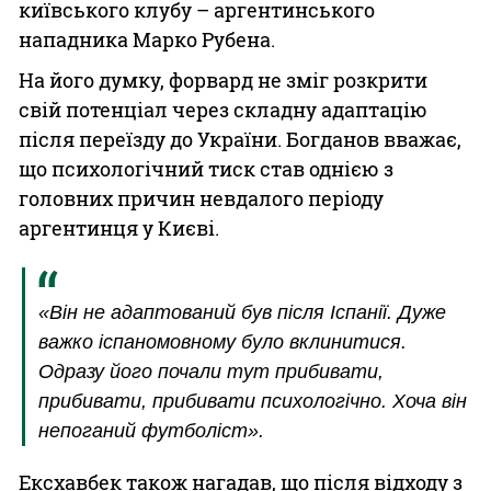
київського клубу – аргентинського
нападника Марко Рубена.
На його думку, форвард не зміг розкрити
свій потенціал через складну адаптацію
після переїзду до України. Богданов вважає,
що психологічний тиск став однією з
головних причин невдалого періоду
аргентинця у Києві.
«Він не адаптований був після Іспанії. Дуже
важко іспаномовному було вклинитися.
Одразу його почали тут прибивати,
прибивати, прибивати психологічно. Хоча він
непоганий футболіст».
Ексхавбек також нагадав, що після відходу з