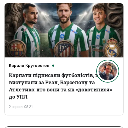
Кирило Круторогов
Карпати підписали футболістів, що
виступали за Реал, Барселону та
Атлетико: хто вони та як «докотилися»
до УПЛ
2 серпня 08:21