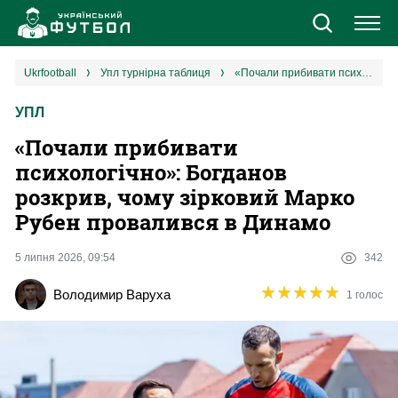
Новини
ukrfootball
упл турнірна таблиця
«Почали прибивати психологічно»: Богданов розкрив, чому зірковий Марко Рубен провалився в Динамо
УПЛ
Збірна
«Почали прибивати
Єврокубки
психологічно»: Богданов
розкрив, чому зірковий Марко
УПЛ
Рубен провалився в Динамо
1 ліга
5 липня 2026, 09:54
342
★
★
★
★
★
★
★
★
★
★
Володимир Варуха
1 голос
2 ліга
Різне
Букмекери