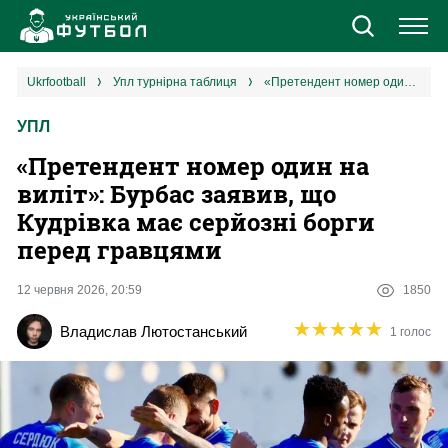
Новини
ukrfootball
упл турнірна таблиця
«Претендент номер один на виліт»: Бурбас заявив, що Кудрівка має серйозні борги перед гравцями
УПЛ
Збірна
«Претендент номер один на
Єврокубки
виліт»: Бурбас заявив, що
Кудрівка має серйозні борги
УПЛ
перед гравцями
1 ліга
12 червня 2026, 20:59
1850
★
★
★
★
★
★
★
★
★
★
Владислав Лютостанський
1 голос
2 ліга
Різне
Букмекери