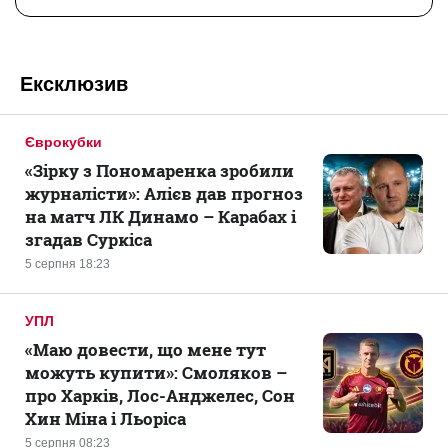
Ексклюзив
Єврокубки
«Зірку з Пономаренка зробили
журналісти»: Алієв дав прогноз
на матч ЛК Динамо – Карабах і
згадав Суркіса
5 серпня 18:23
УПЛ
«Маю довести, що мене тут
можуть купити»: Смоляков –
про Харків, Лос-Анджелес, Сон
Хин Міна і Льоріса
5 серпня 08:23