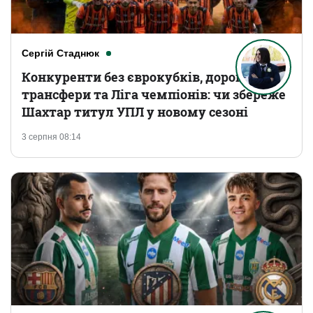
Сергій Стаднюк
Конкуренти без єврокубків, дорогі
трансфери та Ліга чемпіонів: чи збереже
Шахтар титул УПЛ у новому сезоні
3 серпня 08:14