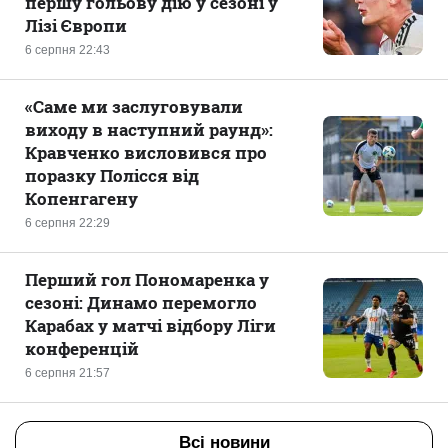
першу гольову дію у сезоні у
Лізі Європи
6 серпня 22:43
«Саме ми заслуговували
виходу в наступний раунд»:
Кравченко висловився про
поразку Полісся від
Копенгагену
6 серпня 22:29
Перший гол Пономаренка у
сезоні: Динамо перемогло
Карабах у матчі відбору Ліги
конференцій
6 серпня 21:57
Всі новини