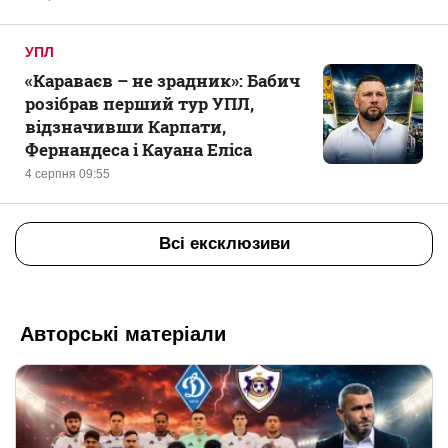
УПЛ
«Караваєв – не зрадник»: Бабич
розібрав перший тур УПЛ,
відзначивши Карпати,
Фернандеса і Кауана Еліса
4 серпня 09:55
Всі ексклюзиви
Авторські матеріали