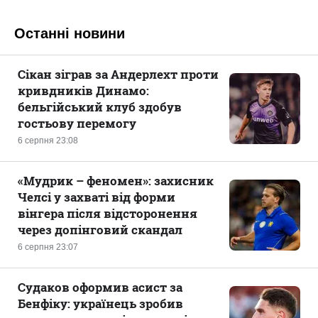
Останні новини
Сікан зіграв за Андерлехт проти
кривдників Динамо:
бельгійський клуб здобув
гостьову перемогу
6 серпня 23:08
«Мудрик – феномен»: захисник
Челсі у захваті від форми
вінгера після відсторонення
через допінговий скандал
6 серпня 23:07
Судаков оформив асист за
Бенфіку: українець зробив