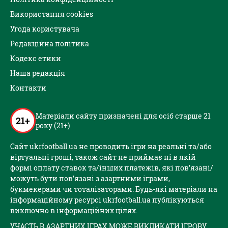
Використання cookies
Угода користувача
Редакційна політика
Кодекс етики
Наша редакція
Контакти
Матеріали сайту призначені для осіб старше 21
21+
року (21+)
Сайт ukrfootball.ua не проводить ігри на реальні та/або
віртуальні гроші, також сайт не приймає ні в якій
формі оплату ставок та/інших платежів, які пов’язані/
можуть бути пов’язані з азартними іграми,
букмекерами чи тоталізаторами. Будь-які матеріали на
інформаційному ресурсі ukrfootball.ua публікуються
виключно в інформаційних цілях.
УЧАСТЬ В АЗАРТНИХ ІГРАХ МОЖЕ ВИКЛИКАТИ ІГРОВУ