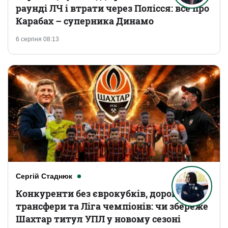
раунді ЛЧ і втрати через Полісся: все про
Карабах – суперника Динамо
6 серпня 08:13
Сергій Стаднюк
Конкуренти без єврокубків, дорогі
трансфери та Ліга чемпіонів: чи збереже
Шахтар титул УПЛ у новому сезоні