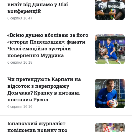
виліт від Динамо у Лізі
конференцій
6 серпня 16:47
«Всією душею вболіваю за його
«історію Попелюшки»: фанати
Челсі емоційно зустріли
повернення Мудрика
6 серпня 16:18
Чи претендують Карпати на
відсоток з перепродажу
Домчака? Крапку в питанні
поставив Русол
6 серпня 16:16
Іспанський журналіст
повідомив новину про