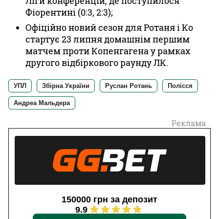
Ліги конференцій, де поступилося
Фіорентині (0:3, 2:3);
Офіційно новий сезон для Ротаня і Ко
стартує 23 липня домашнім першим
матчем проти Копенгагена у рамках
другого відбіркового раунду ЛК.
УПЛ
Збірна України
Руслан Ротань
Полісся
Андреа Мальдера
Реклама
150000 грн за депозит
9.9