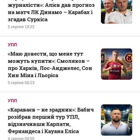
журналісти»: Алієв дав прогноз
на матч ЛК Динамо – Карабах і
згадав Суркіса
5 серпня 18:23
УПЛ
«Маю довести, що мене тут
можуть купити»: Смоляков –
про Харків, Лос-Анджелес, Сон
Хин Міна і Льоріса
5 серпня 08:23
УПЛ
«Караваєв – не зрадник»: Бабич
розібрав перший тур УПЛ,
відзначивши Карпати,
Фернандеса і Кауана Еліса
4 серпня 09:55