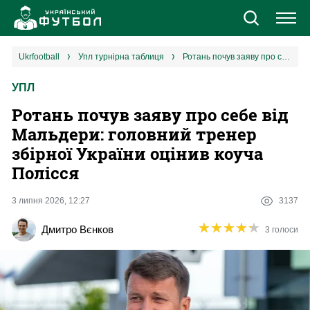
Новини
ukrfootball
упл турнірна таблиця
Ротань почув заяву про себе від Мальдери: головний тренер збірної України оцінив коуча Полісся
УПЛ
Збірна
Ротань почув заяву про себе від
Єврокубки
Мальдери: головний тренер
збірної України оцінив коуча
УПЛ
Полісся
1 ліга
3 липня 2026, 12:27
3137
★
★
★
★
★
★
★
★
★
★
Дмитро Вєнков
3 голоси
2 ліга
Різне
Букмекери