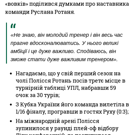
«вовків» поділився думками про наставника
команди Руслана Ротаня.
«Не знаю, він молодий тренер і він весь час
прагне вдосконалюватись. У нього великі
амбіції і це дуже важливо. Сподіваюсь, він
зможе стати дуже важливим тренером».
Нагадаємо, що у свій перший сезон на
чолі Полісся Ротань посів третє місце в
турнірній таблиці УПЛ, набравши 59
очок за 30 турів;
З Кубка України його команда вилетіла в
1/16 фіналу, програвши в гостях Руху (0:3);
На міжнародній арені Полісся
зупинилося у раунді плей-оф відбору