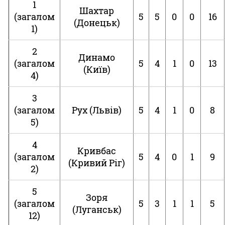
1
Шахтар
(загалом
5
5
0
0
16
(Донецьк)
1)
2
Динамо
(загалом
5
4
1
0
13
(Київ)
4)
3
(загалом
Рух (Львів)
5
4
1
0
8
5)
4
Кривбас
(загалом
5
4
0
1
9
(Кривий Ріг)
2)
5
Зоря
(загалом
5
3
1
1
5
(Луганськ)
12)