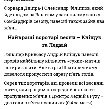
Форвард Дніпра-1 Олександр Філіппов, який
йде слідом за Ванатом у загальному заліку
бомбардирів сезону, навесні також забив два
м'ячі.
Найкращі воротарі весни – Кліщук
та Ледвій
Голкіпер Кривбасу Андрій Кліщук навесні
провів найбільшу кількість «сухих» матчів –
чотири з п'яти. Але в грі з Шахтарем йому
довелося пропустити одразу п'ять голів.
Серед тих воротарів, які провели всі весняні
матчі, найкращим по середній кількості
пропущених м'ячів є Дмитро Ледвій з Руху –
два голи в п'яти поєдинках (0,4 за матч).