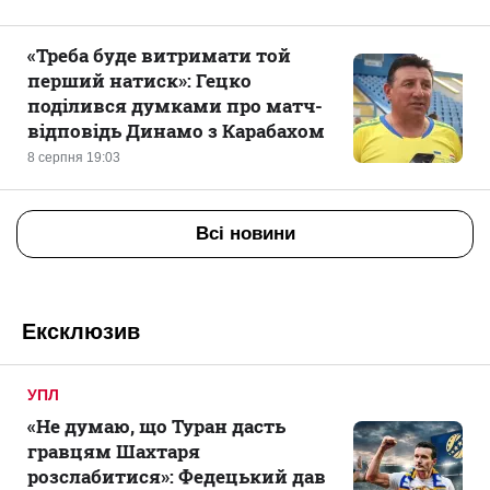
«Треба буде витримати той
перший натиск»: Гецко
поділився думками про матч-
відповідь Динамо з Карабахом
8 серпня 19:03
Всі новини
Ексклюзив
УПЛ
«Не думаю, що Туран дасть
гравцям Шахтаря
розслабитися»: Федецький дав