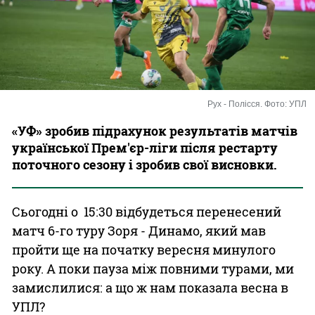
Казино
Рух - Полісся. Фото: УПЛ
«УФ» зробив підрахунок результатів матчів
української Прем'єр-ліги після рестарту
поточного сезону і зробив свої висновки.
Сьогодні о 15:30 відбудеться перенесений
матч 6-го туру Зоря - Динамо, який мав
пройти ще на початку вересня минулого
року. А поки пауза між повними турами, ми
замислилися: а що ж нам показала весна в
УПЛ?