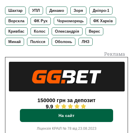
Шахтар
УПЛ
Динамо
Зоря
Дніпро-1
Ворскла
ФК Рух
Чорноморець
ФК Харків
Кривбас
Колос
Олександрія
Верес
Минай
Полісся
Оболонь
ЛНЗ
Реклама
150000 грн за депозит
9.9
На сайт
Ліцензія КРАІЛ № 78 від 23.08.2023