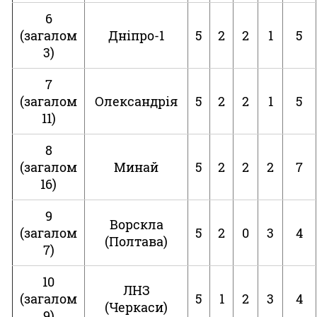
6
(загалом
Дніпро-1
5
2
2
1
5
3)
7
(загалом
Олександрія
5
2
2
1
5
11)
8
(загалом
Минай
5
2
2
2
7
16)
9
Ворскла
(загалом
5
2
0
3
4
(Полтава)
7)
10
ЛНЗ
(загалом
5
1
2
3
4
(Черкаси)
9)