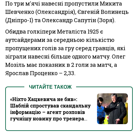
По три м'ячі навесні пропустили Микита
Шевченко (Олександрія), Євгеній Волинець
(Дніпро-1) та Олександр Сапутін (Зоря).
Обидва голкіпери Металіста 1925 є
аутсайдерами за середньою кількістю
пропущених голів за гру серед гравців, які
зіграли навесні більше одного матчу. Олег
Мозіль має показник в 2 голи за матч, а
Ярослав Проценко – 2,33.
ЧИТАЙТЕ ТАКОЖ
«Ніхто Хацкевича не бив»:
Шаблій спростував скандальну
інформацію – агент розповів
гучнішу новину про тренера
Заглембє