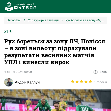
Новини
ukrfootball
упл турнірна таблиця
Рух бореться за зону ЛЧ, Полісся – в зоні вильоту: підрахували результати весняних матчів УПЛ і винесли вирок
УПЛ
Збірна
Рух бореться за зону ЛЧ, Полісся
Єврокубки
– в зоні вильоту: підрахували
результати весняних матчів
УПЛ
УПЛ і винесли вирок
1 ліга
4 квітня 2024, 09:09
1555
★
★
★
★
★
★
★
★
★
★
Андрій Каплун
5 голосів
2 ліга
Різне
Букмекери