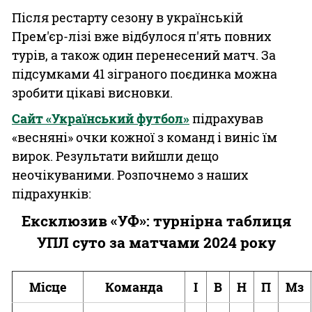
Після рестарту сезону в українській
Прем'єр-лізі вже відбулося п'ять повних
турів, а також один перенесений матч. За
підсумками 41 зіграного поєдинка можна
зробити цікаві висновки.
Сайт «Український футбол»
підрахував
«весняні» очки кожної з команд і виніс їм
вирок. Результати вийшли дещо
неочікуваними. Розпочнемо з наших
підрахунків:
Ексклюзив «УФ»: турнірна таблиця
УПЛ суто за матчами 2024 року
Місце
Команда
І
В
Н
П
Мз