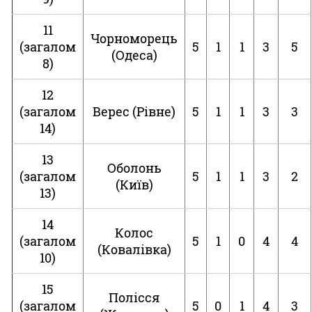
11
Чорноморець
(загалом
5
1
1
3
5
(Одеса)
8)
12
(загалом
Верес (Рівне)
5
1
1
3
3
14)
13
Оболонь
(загалом
5
1
1
3
2
(Київ)
13)
14
Колос
(загалом
5
1
0
4
4
(Ковалівка)
10)
15
Полісся
(загалом
5
0
1
4
3