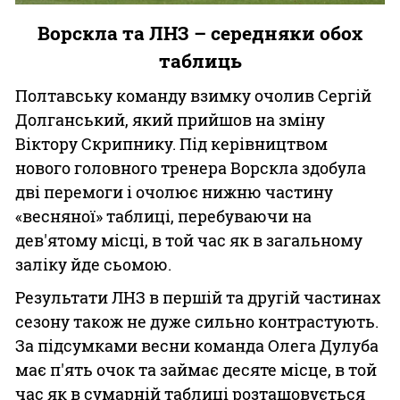
Ворскла та ЛНЗ – середняки обох
таблиць
Полтавську команду взимку очолив Сергій
Долганський, який прийшов на зміну
Віктору Скрипнику. Під керівництвом
нового головного тренера Ворскла здобула
дві перемоги і очолює нижню частину
«весняної» таблиці, перебуваючи на
дев'ятому місці, в той час як в загальному
заліку йде сьомою.
Результати ЛНЗ в першій та другій частинах
сезону також не дуже сильно контрастують.
За підсумками весни команда Олега Дулуба
має п'ять очок та займає десяте місце, в той
час як в сумарній таблиці розташовується