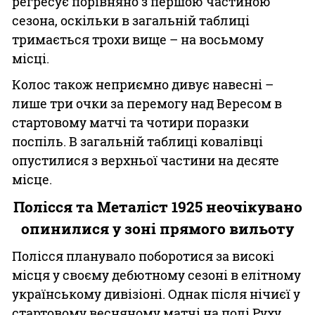
регресує порівняно з першою частиною
сезона, оскільки в загальній таблиці
тримається трохи вище – на восьмому
місці.
Колос також неприємно дивує навесні –
лише три очки за перемогу над Вересом в
стартовому матчі та чотири поразки
поспіль. В загальній таблиці ковалівці
опустилися з верхньої частини на десяте
місце.
Полісся та Металіст 1925 неочікувано
опинилися у зоні прямого вильоту
Полісся планувало поборотися за високі
місця у своєму дебютному сезоні в елітному
українському дивізіоні. Однак після нічиєї у
стартовому весняному матчі на полі Руху