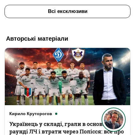
Всі ексклюзиви
Авторські матеріали
Кирило Круторогов
Українець у складі, грали в основному
раунді ЛЧ і втрати через Полісся: все про