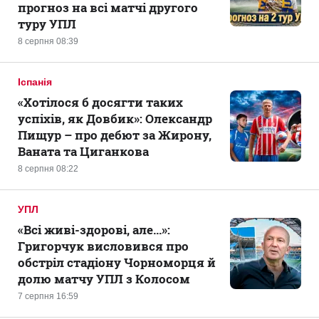
прогноз на всі матчі другого
туру УПЛ
8 серпня 08:39
Іспанія
«Хотілося б досягти таких
успіхів, як Довбик»: Олександр
Пищур – про дебют за Жирону,
Ваната та Циганкова
8 серпня 08:22
УПЛ
«Всі живі-здорові, але...»:
Григорчук висловився про
обстріл стадіону Чорноморця й
долю матчу УПЛ з Колосом
7 серпня 16:59