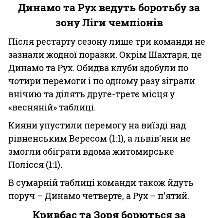
Динамо та Рух ведуть боротьбу за
зону Ліги чемпіонів
Після рестарту сезону лише три команди не
зазнали жодної поразки. Окрім Шахтаря, це
Динамо та Рух. Обидва клуби здобули по
чотири перемоги і по одному разу зіграли
внічию та ділять друге-третє місця у
«весняній» таблиці.
Кияни упустили перемогу на виїзді над
рівненським Вересом (1:1), а львів'яни не
змогли обіграти вдома житомирське
Полісся (1:1).
В сумарній таблиці команди також йдуть
поруч – Динамо четверте, а Рух – п'ятий.
Кривбас та Зоря борються за