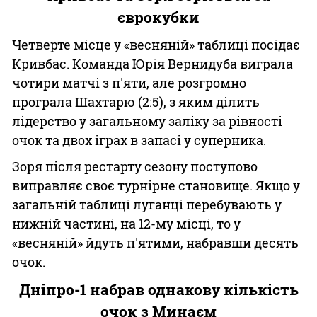
єврокубки
Четверте місце у «весняній» таблиці посідає
Кривбас. Команда Юрія Вернидуба виграла
чотири матчі з п'яти, але розгромно
програла Шахтарю (2:5), з яким ділить
лідерство у загальному заліку за рівності
очок та двох іграх в запасі у суперника.
Зоря після рестарту сезону поступово
виправляє своє турнірне становище. Якщо у
загальній таблиці луганці перебувають у
нижній частині, на 12-му місці, то у
«весняній» йдуть п'ятими, набравши десять
очок.
Дніпро-1 набрав однакову кількість
очок з Минаєм