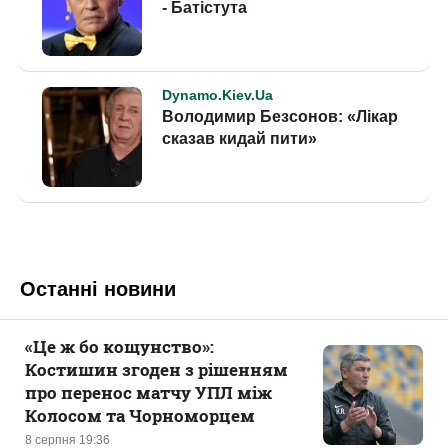
Останні новини
«Це ж бо кощунство»:
Костишин згоден з рішенням
про перенос матчу УПЛ між
Колосом та Чорноморцем
8 серпня 19:36