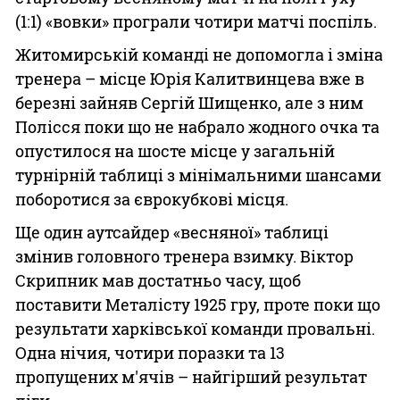
(1:1) «вовки» програли чотири матчі поспіль.
Житомирській команді не допомогла і зміна
тренера – місце Юрія Калитвинцева вже в
березні зайняв Сергій Шищенко, але з ним
Полісся поки що не набрало жодного очка та
опустилося на шосте місце у загальній
турнірній таблиці з мінімальними шансами
поборотися за єврокубкові місця.
Ще один аутсайдер «весняної» таблиці
змінив головного тренера взимку. Віктор
Скрипник мав достатньо часу, щоб
поставити Металісту 1925 гру, проте поки що
результати харківської команди провальні.
Одна нічия, чотири поразки та 13
пропущених м'ячів – найгірший результат