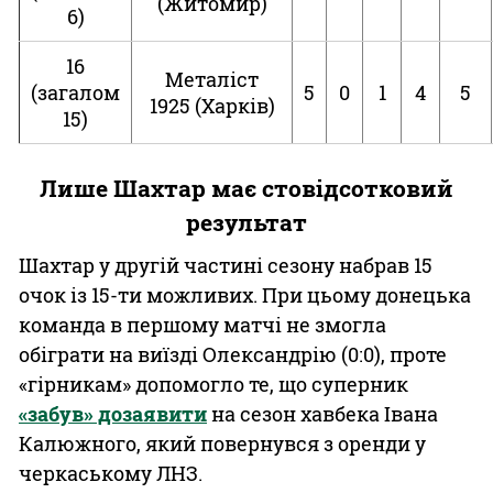
(Житомир)
6)
16
Металіст
(загалом
5
0
1
4
5
1925 (Харків)
15)
Лише Шахтар має стовідсотковий
результат
Шахтар у другій частині сезону набрав 15
очок із 15-ти можливих. При цьому донецька
команда в першому матчі не змогла
обіграти на виїзді Олександрію (0:0), проте
«гірникам» допомогло те, що суперник
«забув» дозаявити
на сезон хавбека Івана
Калюжного, який повернувся з оренди у
черкаському ЛНЗ.