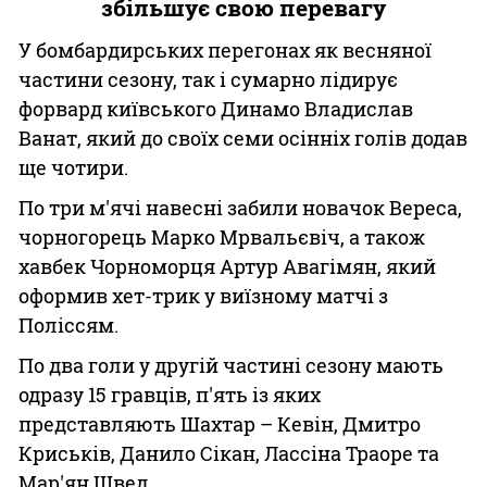
збільшує свою перевагу
У бомбардирських перегонах як весняної
частини сезону, так і сумарно лідирує
форвард київського Динамо Владислав
Ванат, який до своїх семи осінніх голів додав
ще чотири.
По три м'ячі навесні забили новачок Вереса,
чорногорець Марко Мрвальєвіч, а також
хавбек Чорноморця Артур Авагімян, який
оформив хет-трик у виїзному матчі з
Поліссям.
По два голи у другій частині сезону мають
одразу 15 гравців, п'ять із яких
представляють Шахтар – Кевін, Дмитро
Криськів, Данило Сікан, Лассіна Траоре та
Мар'ян Швед.