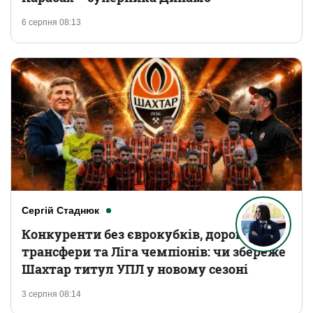
6 серпня 08:13
Сергій Стаднюк
Конкуренти без єврокубків, дорогі
трансфери та Ліга чемпіонів: чи збереже
Шахтар титул УПЛ у новому сезоні
3 серпня 08:14