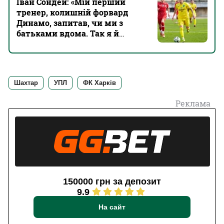
Іван Сондей: «Мій перший
тренер, колишній форвард
Динамо, запитав, чи ми з
батьками вдома. Так я й
відмовив Шахтарю»
Шахтар
УПЛ
ФК Харків
Реклама
150000 грн за депозит
9.9
На сайт