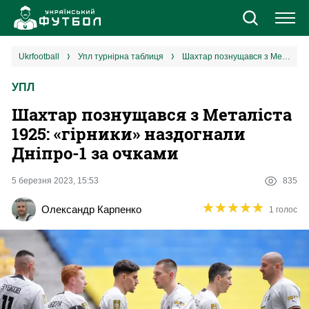
Новини
ukrfootball
упл турнірна таблиця
Шахтар познущався з Металіста 1925: «гірники» наздогнали Дніпро-1 за очками
УПЛ
Збірна
Шахтар познущався з Металіста
Єврокубки
1925: «гірники» наздогнали
Дніпро-1 за очками
УПЛ
5 березня 2023, 15:53
835
1 ліга
★
★
★
★
★
★
★
★
★
★
Олександр Карпенко
1 голос
2 ліга
Різне
Букмекери