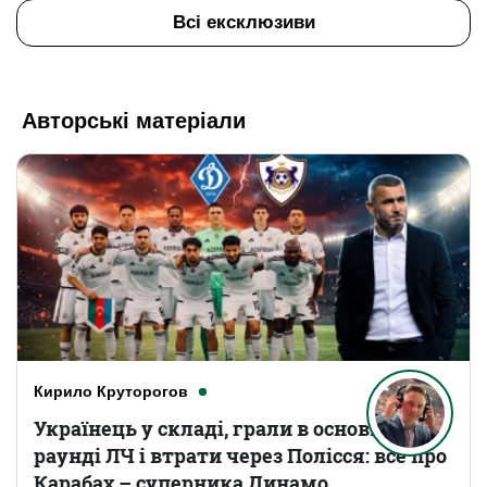
Всі ексклюзиви
Авторські матеріали
Кирило Круторогов
Українець у складі, грали в основному
раунді ЛЧ і втрати через Полісся: все про
Карабах – суперника Динамо