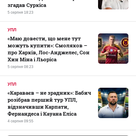
згадав Суркіса
5 серпня 18:23
УПЛ
«Маю довести, що мене тут
можуть купити»: Смоляков –
про Харків, Лос-Анджелес, Сон
Хин Міна і Льоріса
5 серпня 08:23
УПЛ
«Караваєв – не зрадник»: Бабич
розібрав перший тур УПЛ,
відзначивши Карпати,
Фернандеса і Кауана Еліса
4 серпня 09:55