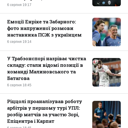
6 серпня 19:17
Емоції Енріке та Забарного:
фото напруженої розмови
наставника ПСЖ з українцем
6 серпня 19:14
У Трабзонспорі назріває чистка
складу: стали відомі позиції в
команді Малиновського та
Батагова
6 серпня 18:45
Ріццолі проаналізував роботу
арбітрів у першому турі УПЛ:
розбір матчів за участю Зорі,
Епіцентра і Карпат