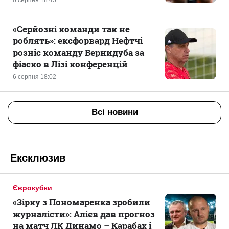
6 серпня 18:45
«Серйозні команди так не
роблять»: ексфорвард Нефтчі
розніс команду Вернидуба за
фіаско в Лізі конференцій
6 серпня 18:02
Всі новини
Ексклюзив
Єврокубки
«Зірку з Пономаренка зробили
журналісти»: Алієв дав прогноз
на матч ЛК Динамо – Карабах і