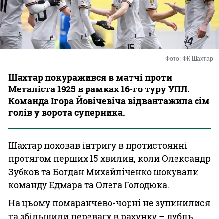
Казино
Фото: ФК Шахтар
Шахтар покуражився в матчі проти
Металіста 1925 в рамках 16-го туру УПЛ.
Команда Ігора Йовічевіча відвантажила сім
голів у ворота суперника.
Шахтар поховав інтригу в протистоянні
протягом перших 15 хвилин, коли Олександр
Зубков та Богдан Михайліченко шокували
команду Едмара та Олега Голодюка.
На цьому помаранчево-чорні не зупинилися
та збільшили перевагу в рахунку – дубль