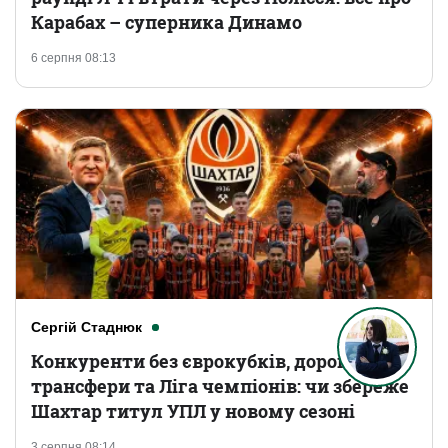
Карабах – суперника Динамо
6 серпня 08:13
Сергій Стаднюк
Конкуренти без єврокубків, дорогі
трансфери та Ліга чемпіонів: чи збереже
Шахтар титул УПЛ у новому сезоні
3 серпня 08:14