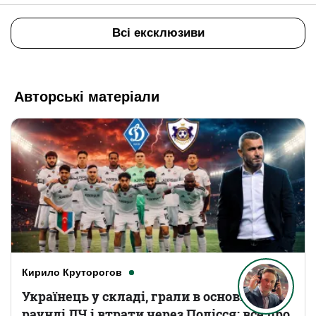
Всі ексклюзиви
Авторські матеріали
Кирило Круторогов
Українець у складі, грали в основному
раунді ЛЧ і втрати через Полісся: все про