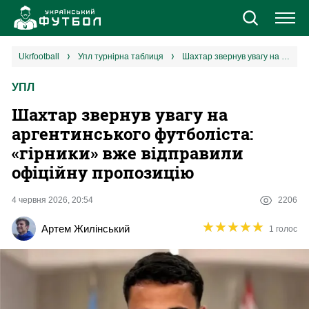
Новини
ukrfootball
упл турнірна таблиця
Шахтар звернув увагу на аргентинського футболіста: «гірники» вже відправили офіційну пропозицію
УПЛ
Збірна
Шахтар звернув увагу на
Єврокубки
аргентинського футболіста:
«гірники» вже відправили
УПЛ
офіційну пропозицію
1 ліга
4 червня 2026, 20:54
2206
★
★
★
★
★
★
★
★
★
★
Артем Жилінський
1 голос
2 ліга
Різне
Букмекери