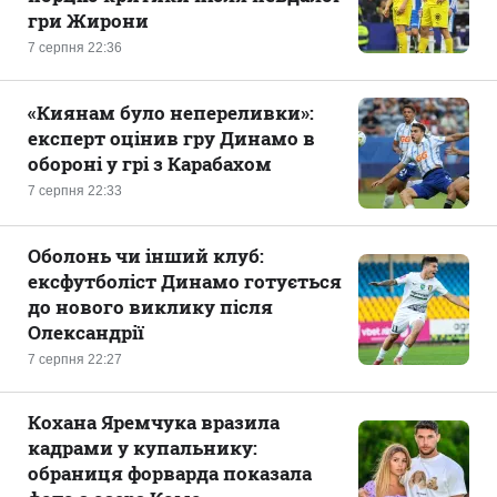
гри Жирони
7 серпня 22:36
«Киянам було непереливки»:
експерт оцінив гру Динамо в
обороні у грі з Карабахом
7 серпня 22:33
Оболонь чи інший клуб:
ексфутболіст Динамо готується
до нового виклику після
Олександрії
7 серпня 22:27
Кохана Яремчука вразила
кадрами у купальнику:
обраниця форварда показала