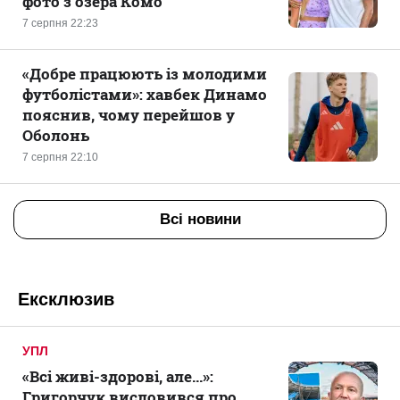
фото з озера Комо
7 серпня 22:23
«Добре працюють із молодими
футболістами»: хавбек Динамо
пояснив, чому перейшов у
Оболонь
7 серпня 22:10
Всі новини
Ексклюзив
УПЛ
«Всі живі-здорові, але...»:
Григорчук висловився про