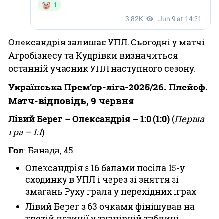
Олександрія залишає УПЛ. Сьогодні у матчі
Агробізнесу та Кудрівки визначиться
останній учасник УПЛ наступного сезону.
Українська Прем’єр-ліга-2025/26. Плейоф.
Матч-відповідь, 9 червня
Лівий Берег – Олександрія – 1:0 (1:0)
(
Перша
гра – 1:1
)
Гол
: Банада, 45
Олександрія з 16 балами посіла 15-у
сходинку в УПЛ і через зі зняття зі
змагань Руху грала у перехідних іграх.
Лівий Берег з 63 очками фінішував на
третій позиції у турнірній таблиці