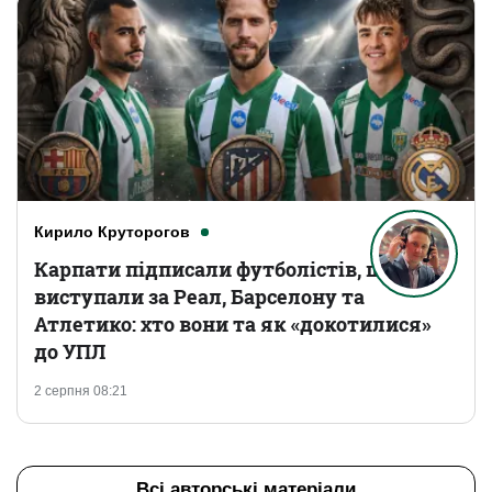
Кирило Круторогов
Карпати підписали футболістів, що
виступали за Реал, Барселону та
Атлетико: хто вони та як «докотилися»
до УПЛ
2 серпня 08:21
Всі авторські матеріали