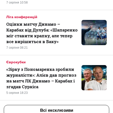
7 серпня 10:58
Ліга конференцій
Оцінки матчу Динамо –
Карабах від Дулуба: «Шапаренко
міг ставити крапку, але тепер
все вирішиться в Баку»
7 серпня 08:21
Єврокубки
«Зірку з Пономаренка зробили
журналісти»: Алієв дав прогноз
на матч ЛК Динамо – Карабах і
згадав Суркіса
5 серпня 18:23
Всі ексклюзиви