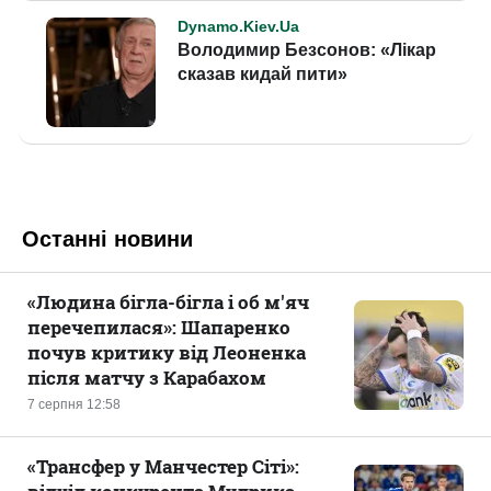
Останні новини
«Людина бігла-бігла і об м'яч
перечепилася»: Шапаренко
почув критику від Леоненка
після матчу з Карабахом
7 серпня 12:58
«Трансфер у Манчестер Сіті»: