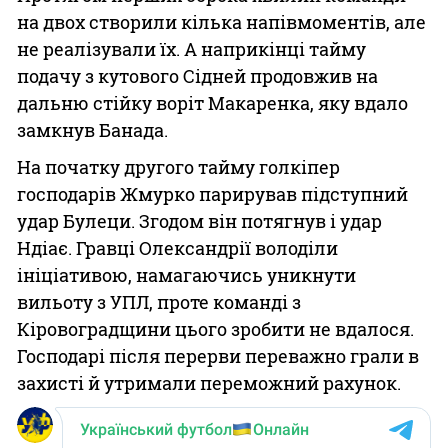
на двох створили кілька напівмоментів, але
не реалізували їх. А наприкінці тайму
подачу з кутового Сідней продовжив на
дальню стійку воріт Макаренка, яку вдало
замкнув Банада.
На початку другого тайму голкіпер
господарів Жмурко парирував підступний
удар Булеци. Згодом він потягнув і удар
Ндіає. Гравці Олександрії володіли
ініціативою, намагаючись уникнути
вильоту з УПЛ, проте команді з
Кіровоградщини цього зробити не вдалося.
Господарі після перерви переважно грали в
захисті й утримали переможний рахунок.