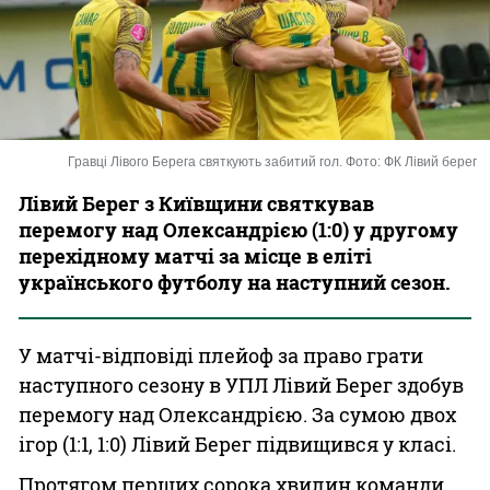
Казино
Гравці Лівого Берега святкують забитий гол. Фото: ФК Лівий берег
Лівий Берег з Київщини святкував
перемогу над Олександрією (1:0) у другому
перехідному матчі за місце в еліті
українського футболу на наступний сезон.
У матчі-відповіді плейоф за право грати
наступного сезону в УПЛ Лівий Берег здобув
перемогу над Олександрією. За сумою двох
ігор (1:1, 1:0) Лівий Берег підвищився у класі.
Протягом перших сорока хвилин команди