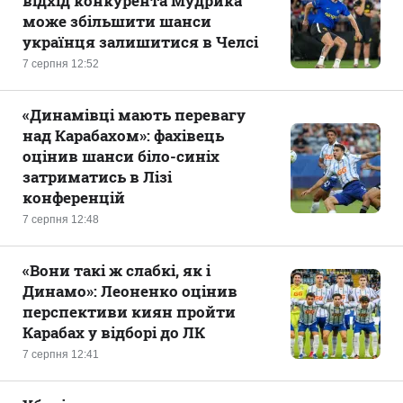
відхід конкурента Мудрика
може збільшити шанси
українця залишитися в Челсі
7 серпня 12:52
«Динамівці мають перевагу
над Карабахом»: фахівець
оцінив шанси біло-синіх
затриматись в Лізі
конференцій
7 серпня 12:48
«Вони такі ж слабкі, як і
Динамо»: Леоненко оцінив
перспективи киян пройти
Карабах у відборі до ЛК
7 серпня 12:41