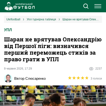
Новини
ukrfootball
упл турнірна таблиця
Шаран не врятував Олександрію від Першої ліги: визначився перший переможець стиків за право грати в УПЛ
УПЛ
Збірна
Шаран не врятував Олександрію
Єврокубки
від Першої ліги: визначився
перший переможець стиків за
УПЛ
право грати в УПЛ
1 ліга
9 червня 2026, 17:29
2237
★
★
★
★
★
★
★
★
★
★
Віктор Слюсаренко
3 голоси
2 ліга
Різне
Букмекери