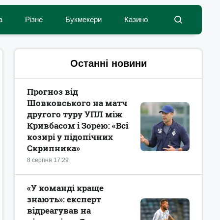
а
Різне
Букмекери
Казино
Останні новини
Прогноз від
Шовковського на матч
другого туру УПЛ між
Кривбасом і Зорею: «Всі
козирі у підопічних
Скрипника»
8 серпня 17:29
«У команді краще
знають»: експерт
відреагував на