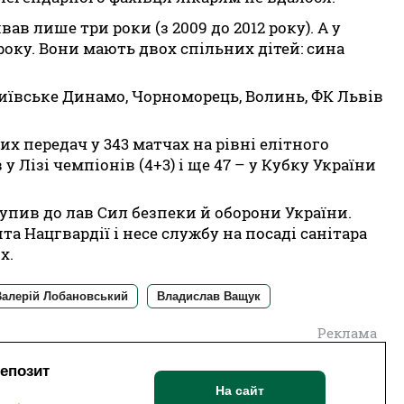
в лише три роки (з 2009 до 2012 року). А у
року. Вони мають двох спільних дітей: сина
иївське Динамо, Чорноморець, Волинь, ФК Львів
них передач у 343 матчах на рівні елітного
у Лізі чемпіонів (4+3) і ще 47 – у Кубку України
упив до лав Сил безпеки й оборони України.
а Нацгвардії і несе службу на посаді санітара
х.
Валерій Лобановський
Владислав Ващук
Реклама
депозит
На сайт