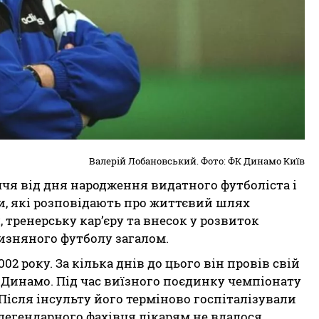
Валерій Лобановський. Фото: ФК Динамо Київ
ччя від дня народження видатного футболіста і
ти, які розповідають про життєвий шлях
 тренерську кар’єру та внесок у розвиток
чизняного футболу загалом.
02 року. За кілька днів до цього він провів свій
 Динамо. Під час виїзного поєдинку чемпіонату
 Після інсульту його терміново госпіталізували
 легендарного фахівця лікарям не вдалося.