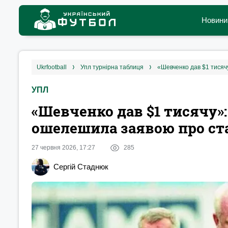
Новини
ukrfootball
упл турнірна таблиця
УПЛ
«‎Шевченко дав $1 тисячу
ошелешила заявою про ст
27 червня 2026, 17:27
285
Сергій Стаднюк