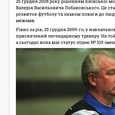
25 грудня 2008 року рішенням Київської мі
Валерія Васильовича Лобановського. Це ст
розвиток футболу та знаком поваги до люди
межами.
Рівно за рік, 25 грудня 2009-го, у навчальн
присвячений легендарному тренеру. На той
а сьогодні вона має статус ліцею № 319 іме