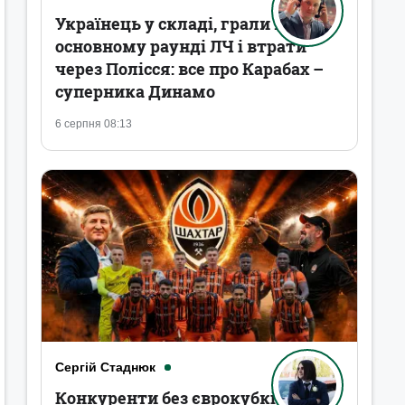
Українець у складі, грали в
основному раунді ЛЧ і втрати
через Полісся: все про Карабах –
суперника Динамо
6 серпня 08:13
Сергій Стаднюк
Конкуренти без єврокубків,