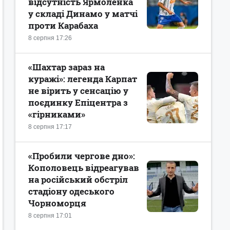
відсутність Ярмоленка
у складі Динамо у матчі
проти Карабаха
8 серпня 17:26
«Шахтар зараз на
куражі»: легенда Карпат
не вірить у сенсацію у
поєдинку Епіцентра з
«гірниками»
8 серпня 17:17
«Пробили чергове дно»:
Кополовець відреагував
на російський обстріл
стадіону одеського
Чорноморця
8 серпня 17:01