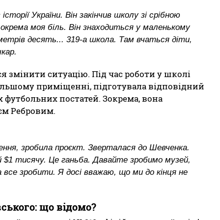
історії України. Він закінчив школу зі срібною
е окрема моя біль. Він знаходиться у маленькому
метрів десять... 319-а школа. Там вчаться діти,
чкар.
ся змінити ситуацію. Під час роботи у школі
більшому приміщенні, підготувала відповідний
х футбольних постатей. Зокрема, вона
єм Ребровим.
ення, зробила проєкт. Зверталася до Шевченка.
й $1 тисячу. Це ганьба. Давайте зробимо музей,
 все зробити. Я досі вважаю, що ми до кінця не
ського: що відомо?