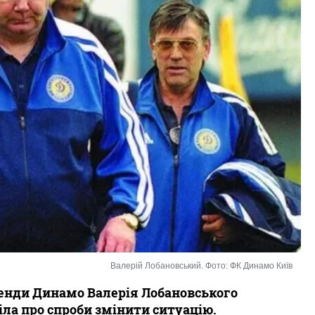
Валерій Лобановський. Фото: ФК Динамо Київ
генди Динамо Валерія Лобановського
іла про спроби змінити ситуацію.