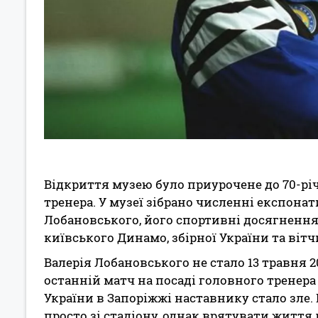
Відкриття музею було приурочене до 70-рі
тренера. У музеї зібрано численні експона
Лобановського, його спортивні досягнення,
київського Динамо, збірної України та віт
Валерія Лобановського не стало 13 травня 20
останній матч на посаді головного тренера
України в Запоріжжі наставнику стало зле.
просто зі стадіону, однак врятувати життя