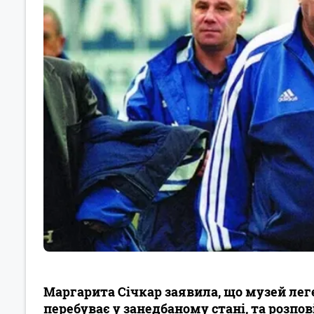
Маргарита Січкар заявила, що музей ле
перебуває у занедбаному стані, та розпов