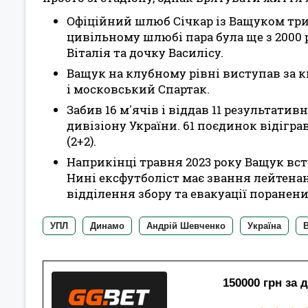
Офіційний шлюб Січкар із Ващуком трива
цивільному шлюбі пара була ще з 2000 
Віталія та дочку Василісу.
Ващук на клубному рівні виступав за к
і московський Спартак.
Забив 16 м'ячів і віддав 11 результатив
дивізіону України. 61 поєдинок відіграв 
(2+2).
Наприкінці травня 2023 року Ващук вст
Нині ексфутболіст має звання лейтенант
відділення збору та евакуації поранени
УПЛ
Динамо
Андрій Шевченко
Україна
150000 грн за 