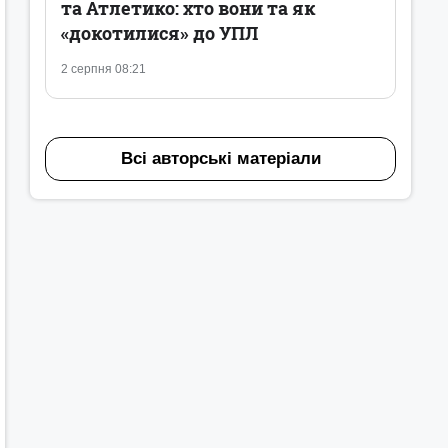
та Атлетико: хто вони та як
«докотилися» до УПЛ
2 серпня 08:21
Всі авторські матеріали