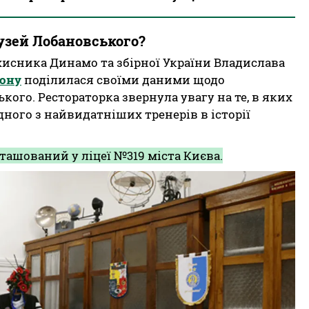
узей Лобановського?
исника Динамо та збірної України Владислава
дону
поділилася своїми даними щодо
ого. Рестораторка звернула увагу на те, в яких
дного з найвидатніших тренерів в історії
ташований у ліцеї №319 міста Києва.