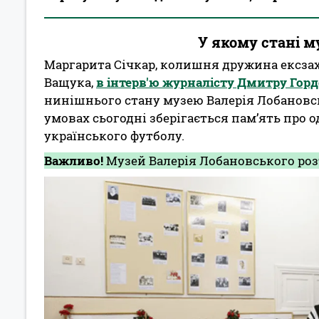
У якому стані м
Маргарита Січкар, колишня дружина ексзах
Ващука,
в інтерв'ю журналісту Дмитру Гор
нинішнього стану музею Валерія Лобановськ
умовах сьогодні зберігається пам’ять про о
українського футболу.
Важливо!
Музей Валерія Лобановського роз