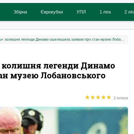
Збірна
Єврокубки
УПЛ
1 ліга
2 ліг
«‎Шевченко дав $1 тисячу»: колишня легенди Динамо ошелешила заявою про стан музею Лобановського
»: колишня легенди Динамо
ан музею Лобановського
★
★
★
★
★
★
★
★
★
★
2 голоси