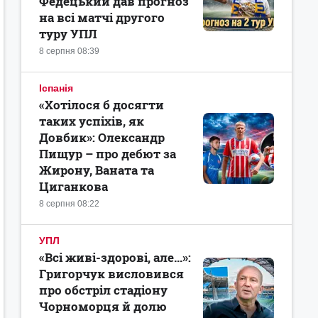
Федецький дав прогноз
на всі матчі другого
туру УПЛ
8 серпня 08:39
Іспанія
«Хотілося б досягти
таких успіхів, як
Довбик»: Олександр
Пищур – про дебют за
Жирону, Ваната та
Циганкова
8 серпня 08:22
УПЛ
«Всі живі-здорові, але...»:
Григорчук висловився
про обстріл стадіону
Чорноморця й долю