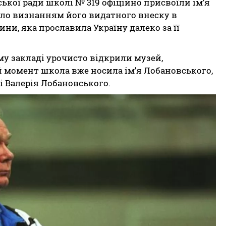
ської ради школі № 319 офіційно присвоїли ім’я
ало визнанням його видатного внеску в
ни, яка прославила Україну далеко за її
ому закладі урочисто відкрили музей,
 момент школа вже носила ім’я Лобановського,
ні Валерія Лобановського.