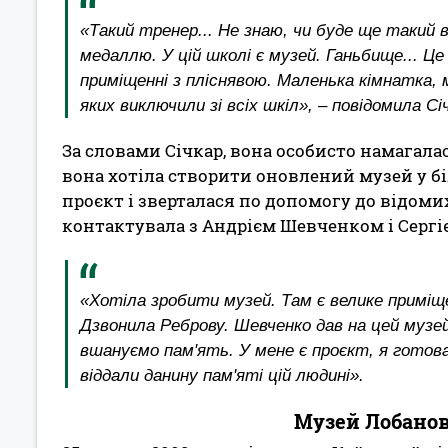
«Такий тренер... Не знаю, чи буде ще такий в 
медаллю. У цій школі є музей. Ганьбище... Ц
приміщенні з пліснявою. Маленька кімнатка, 
яких виключили зі всіх шкіл», – повідомила Сі
За словами Січкар, вона особисто намагала
вона хотіла створити оновлений музей у 
проєкт і зверталася по допомогу до відоми
контактувала з Андрієм Шевченком і Сергі
«Хотіла зробити музей. Там є велике приміщ
Дзвонила Реброву. Шевченко дав на цей музе
вшануємо пам'ять. У мене є проєкт, я готова
віддали данину пам'яті цій людині».
Музей Лобанов