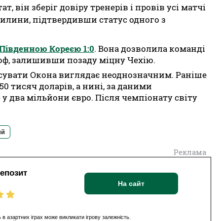
, він зберіг довіру тренерів і провів усі матчі
вилини, підтвердивши статус одного з
Південною Кореєю 1:0
. Вона дозволила команді
оф, залишивши позаду міцну Чехію.
сувати Окона виглядає неоднозначним. Раніше
0 тисяч доларів, а нині, за даними
 у два мільйони євро. Після чемпіонату світу
ий
Реклама
депозит
На сайт
 в азартних іграх може викликати ігрову залежність.