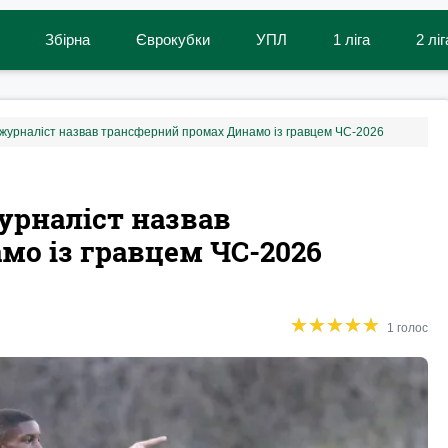
Збірна
Єврокубки
УПЛ
1 ліга
2 ліг
: журналіст назвав трансферний промах Динамо із гравцем ЧС-2026
урналіст назвав
мо із гравцем ЧС-2026
★
★
★
★
★
★
★
★
★
★
1 голос