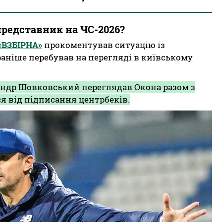
представник на ЧС-2026?
 «ВЗБІРНА»
прокоментував ситуацію із
раніше перебував на перегляді в київському
андр Шовковський переглядав Окона разом з
я від підписання центрбеків.