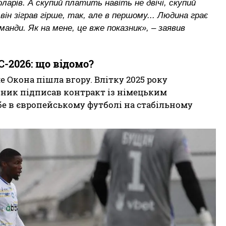
ларів. А скупий платить навіть не двічі, скупий
він зіграв гірше, так, але в першому... Людина грає
манди. Як на мене, це вже показник», – заявив
С-2026: що відомо?
е Окона пішла вгору. Влітку 2025 року
ник підписав контракт із німецьким
е в європейському футболі на стабільному