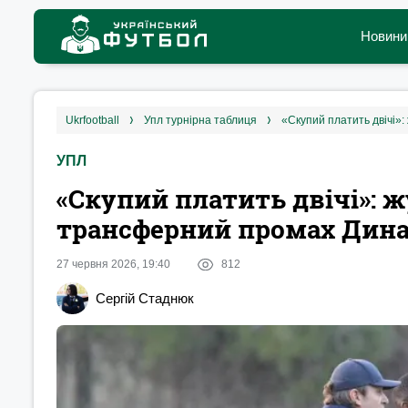
Новини
ukrfootball
упл турнірна таблиця
«Скупий платить двічі»
УПЛ
«Скупий платить двічі»: ж
трансферний промах Дина
27 червня 2026, 19:40
812
Сергій Стаднюк