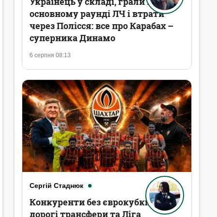
Українець у складі, грали в
основному раунді ЛЧ і втрати
через Полісся: все про Карабах –
суперника Динамо
6 серпня 08:13
Сергій Стаднюк
Конкуренти без єврокубків,
дорогі трансфери та Ліга