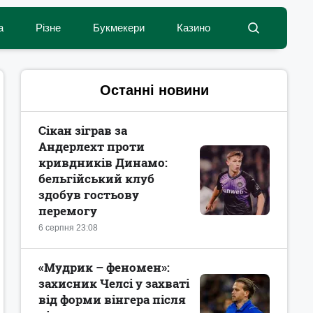
а
Різне
Букмекери
Казино
Останні новини
Сікан зіграв за
Андерлехт проти
кривдників Динамо:
бельгійський клуб
здобув гостьову
перемогу
6 серпня 23:08
«Мудрик – феномен»:
захисник Челсі у захваті
від форми вінгера після