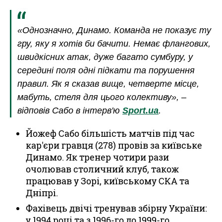
«Однозначно, Динамо. Команда не показує ту
гру, яку я хотів би бачити. Немає флангових,
швидкісних атак, дуже багато сумбуру, у
середині поля одні підкати та порушення
правил. Як я сказав вище, четверте місце,
мабуть, стеля для цього колективу», –
відповів Сабо в інтерв'ю
Sport.ua
.
Йожеф Сабо більшість матчів під час
кар'єри гравця (278) провів за київське
Динамо. Як тренер чотири рази
очолював столичний клуб, також
працював у Зорі, київському СКА та
Дніпрі.
Фахівець двічі тренував збірну України:
у 1994 році та з 1996-го до 1999-го.