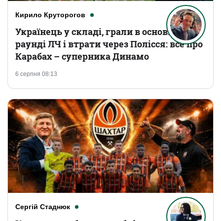
Кирило Круторогов
Українець у складі, грали в основному
раунді ЛЧ і втрати через Полісся: все про
Карабах – суперника Динамо
6 серпня 08:13
Сергій Стаднюк