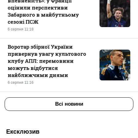
впевненість»: у Франції
оцінили перспективи
Забарного в майбутньому
сезоні ПСЖ
6 серпня 11:18
Воротар збірної України
привернув увагу культового
клубу АПЛ: перемовини
можуть відбутися
найближчими днями
6 серпня 11:16
Всі новини
Ексклюзив