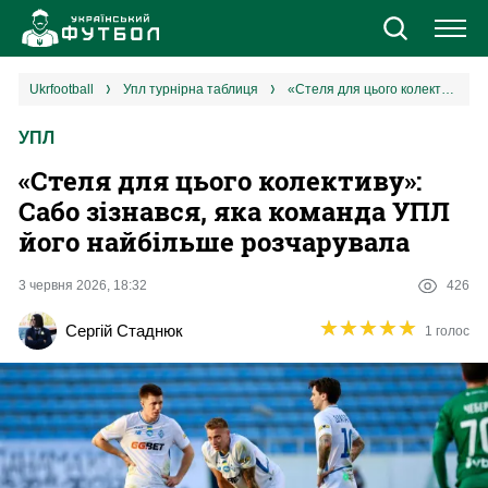
Новини
ukrfootball
упл турнірна таблиця
«‎Стеля для цього колективу»: Сабо зізнався, яка команда УПЛ його найбільше розчарувала
УПЛ
Збірна
«‎Стеля для цього колективу»:
Єврокубки
Сабо зізнався, яка команда УПЛ
його найбільше розчарувала
УПЛ
3 червня 2026, 18:32
426
1 ліга
★
★
★
★
★
★
★
★
★
★
Сергій Стаднюк
1 голос
2 ліга
Різне
Букмекери