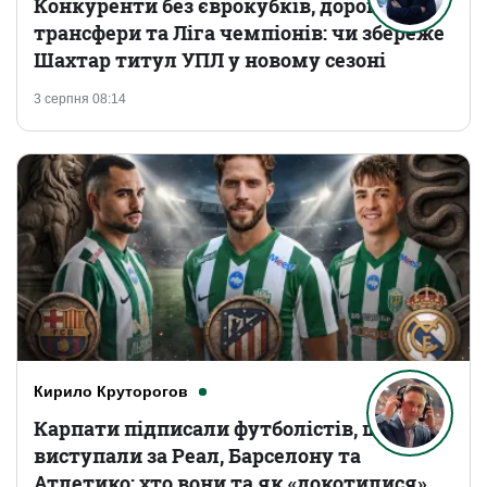
Конкуренти без єврокубків, дорогі
трансфери та Ліга чемпіонів: чи збереже
Шахтар титул УПЛ у новому сезоні
3 серпня 08:14
Кирило Круторогов
Карпати підписали футболістів, що
виступали за Реал, Барселону та
Атлетико: хто вони та як «докотилися»