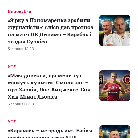
Єврокубки
«Зірку з Пономаренка зробили
журналісти»: Алієв дав прогноз
на матч ЛК Динамо – Карабах і
згадав Суркіса
5 серпня 18:23
УПЛ
«Маю довести, що мене тут
можуть купити»: Смоляков –
про Харків, Лос-Анджелес, Сон
Хин Міна і Льоріса
5 серпня 08:23
УПЛ
«Караваєв – не зрадник»: Бабич
розібрав перший тур УПЛ,