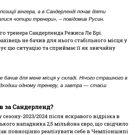
озиції вінгера, а в Сандерленді почав діяти
нилися чотири тренери», – повідомив Русин.
го тренера Сандерленда Режиса Ле Брі.
хівець не бачив для нього стабільного місця у
зує цю ситуацію та сприймає її як звичайну
 бачив для мене місця у складі. Нічого страшного в
ідходиш одному тренеру, а завтра — стаєш
в за Сандерленд?
сезону-2023/2024 після яскравого відрізка в
ського нападника 2,5 мільйона євро, що свідчило
днак повноцінно реалізувати себе в Чемпіоншипі