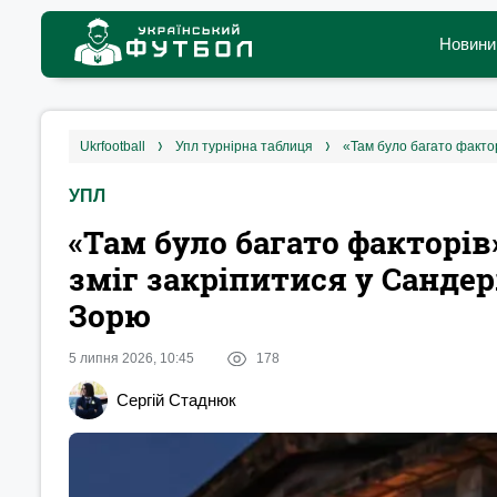
Новини
ukrfootball
упл турнірна таблиця
УПЛ
«‎Там було багато факторів
зміг закріпитися у Сандер
Зорю
5 липня 2026, 10:45
178
Сергій Стаднюк