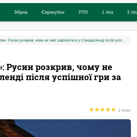
Збірна
Єврокубки
УПЛ
1 ліга
2 ліг
«‎Там було багато факторів»: Русин розкрив, чому не зміг закріпитися у Сандерленді після успішної гри за Зорю
»: Русин розкрив, чому не
ленді після успішної гри за
★
★
★
★
★
★
★
★
★
★
1 голос