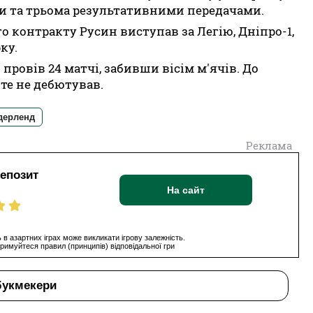
и та трьома результативними передачами.
о контракту Русин виступав за Легію, Дніпро-1,
ку.
 провів 24 матчі, забивши вісім м'ячів. До
те не дебютував.
дерленд
Реклама
депозит
На сайт
 в азартних іграх може викликати ігрову залежність.
римуйтеся правил (принципів) відповідальної гри
букмекери