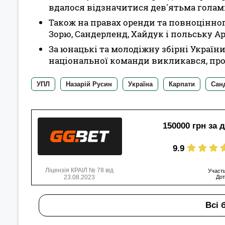
вдалося відзначитися дев'ятьма голам
Також на правах оренди та повноцінног
Зорю, Сандерленд, Хайдук і польську Ар
За юнацькі та молодіжну збірні України
національної команди викликався, про
УПЛ
Назарій Русин
Україна
Карпати
Сан
150000 грн за 
9.9
Ліцензія КРАІЛ № 78 від
Участь
23.08.2023
Дот
Всі 