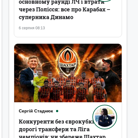
основному раунді ЛЧ і втрати
через Полісся: все про Карабах –
суперника Динамо
6 серпня 08:13
Сергій Стаднюк
Конкуренти без єврокубків,
дорогі трансфери та Ліга
чемпіонів: чи збереже Шахтар