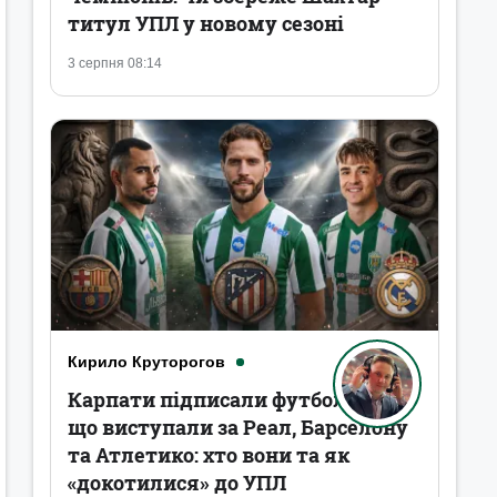
титул УПЛ у новому сезоні
3 серпня 08:14
Кирило Круторогов
Карпати підписали футболістів,
що виступали за Реал, Барселону
та Атлетико: хто вони та як
«докотилися» до УПЛ