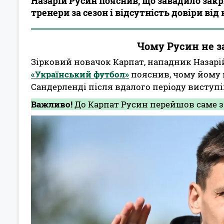
Назарій Русин пояснив, що завадило закр
тренери за сезон і відсутність довіри ві
Чому Русин не з
Зірковий новачок Карпат, нападник Назарі
«Український футбол»
пояснив, чому йому 
Сандерленді після вдалого періоду виступі
Важливо!
До Карпат Русин перейшов саме з 