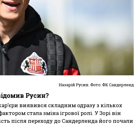
Назарій Русин. Фото: ФК Сандерленд
відомив Русин?
кар’єри виявився складним одразу з кількох
ктором стала зміна ігрової ролі. У Зорі він
мість після переходу до Сандерленда його почали