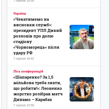
7 серпня 16:59
Україна
«Чекатимемо на
висновки служб»:
президент УПЛ Дикий
розповів про долю
стадіону
«Чорноморець» після
удару РФ
7 серпня 16:42
Ліга конференцій
«Шапаренко? За 1,5
мільйона треба знати,
що робити!»: Леоненко
жорстко розібрав матч
Динамо – Карабах
7 серпня 10:58