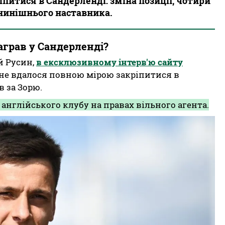
іпитися в Сандерленді: зміна позиції, чотири
д нинішнього наставника.
аграв у Сандерленді?
й Русин,
в ексклюзивному інтерв'ю сайту
не вдалося повною мірою закріпитися в
в за Зорю.
англійського клубу на правах вільного агента.