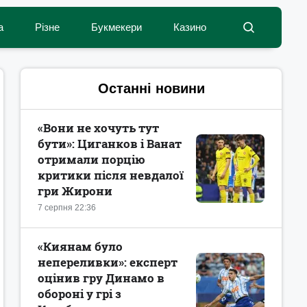
а
Різне
Букмекери
Казино
Останні новини
«Вони не хочуть тут
бути»: Циганков і Ванат
отримали порцію
критики після невдалої
гри Жирони
7 серпня 22:36
«Киянам було
непереливки»: експерт
оцінив гру Динамо в
обороні у грі з