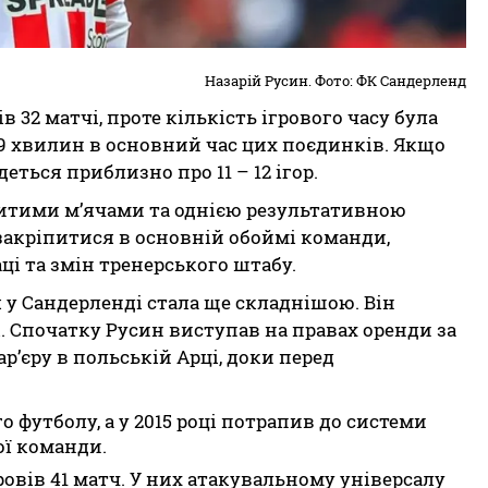
Назарій Русин. Фото: ФК Сандерленд
32 матчі, проте кількість ігрового часу була
39 хвилин в основний час цих поєдинків. Якщо
еться приблизно про 11 – 12 ігор.
битими м’ячами та однією результативною
закріпитися в основній обоймі команди,
аці та змін тренерського штабу.
я у Сандерленді стала ще складнішою. Він
. Спочатку Русин виступав на правах оренди за
р’єру в польській Арці, доки перед
 футболу, а у 2015 році потрапив до системи
ої команди.
ровів 41 матч. У них атакувальному універсалу