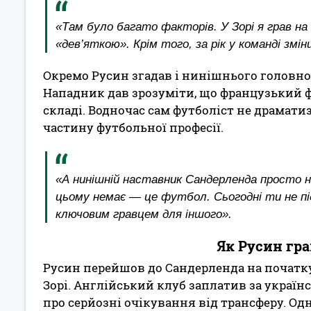
«Там було багато факторів. У Зорі я грав на п
«дев’яткою». Крім того, за рік у команді змі
Окремо Русин згадав і нинішнього головно
Нападник дав зрозуміти, що французький фа
складі. Водночас сам футболіст не драмати
частину футбольної професії.
«А нинішній наставник Сандерленда просто не
цьому немає — це футбол. Сьогодні ти не п
ключовим гравцем для іншого».
Як Русин гра
Русин перейшов до Сандерленда на початку 
Зорі. Англійський клуб заплатив за україн
про серйозні очікування від трансферу. О