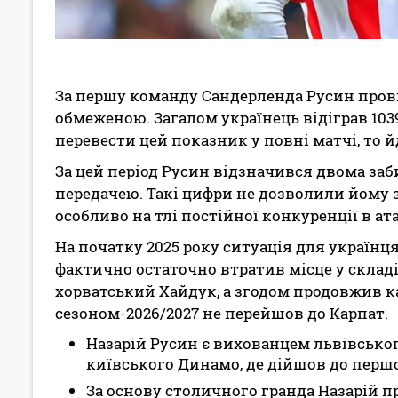
За першу команду Сандерленда Русин провів 
обмеженою. Загалом українець відіграв 10
перевести цей показник у повні матчі, то йд
За цей період Русин відзначився двома за
передачею. Такі цифри не дозволили йому 
особливо на тлі постійної конкуренції в ат
На початку 2025 року ситуація для українц
фактично остаточно втратив місце у складі
хорватський Хайдук, а згодом продовжив ка
сезоном-2026/2027 не перейшов до Карпат.
Назарій Русин є вихованцем львівського
київського Динамо, де дійшов до перш
За основу столичного гранда Назарій п