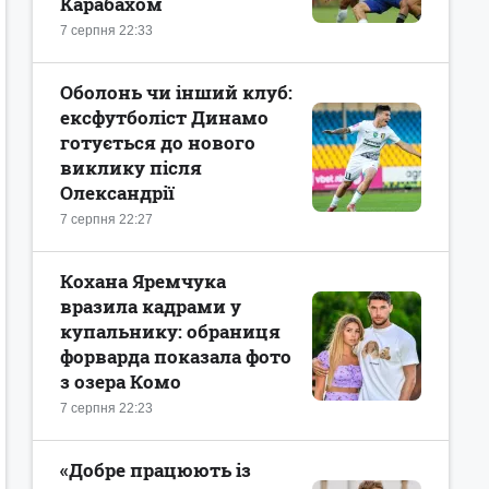
Карабахом
7 серпня 22:33
Оболонь чи інший клуб:
ексфутболіст Динамо
готується до нового
виклику після
Олександрії
7 серпня 22:27
Кохана Яремчука
вразила кадрами у
купальнику: обраниця
форварда показала фото
з озера Комо
7 серпня 22:23
«Добре працюють із