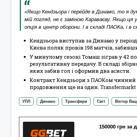
«Якщо Кендзьора і перейде в Динамо, то я ду
мій погляд, не є заміною Караваєву. Якщо ця 
опція в центр оборони. І в складі ПАОКа, і в 
Кендзьора виступав за Динамо у період з 
Києва поляк провів 198 матчів, забивши
У минулому сезоні Томаш зіграв у 42 по
результативну передачу. В складі збірн
яких забив гол і оформив два асисти.
Контракт Кендзьори з ПАОКом чинний д
продовження ще на один. Transfermarkt
УПЛ
Динамо
Трансфери
Світ
Віктор Вац
150000 грн за 