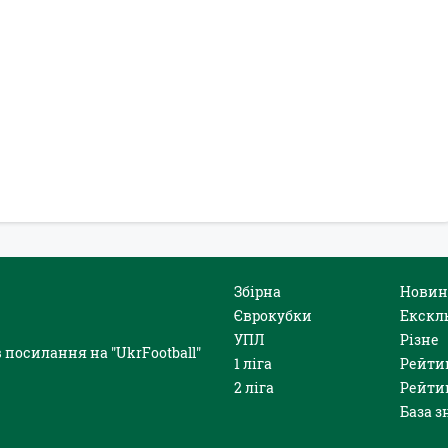
Збірна
Новин
Єврокубки
Екскл
УПЛ
Різне
 посилання на "UkrFootball"
1 ліга
Рейти
2 ліга
Рейти
База з