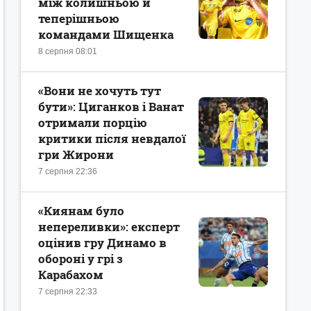
між колишньою й
теперішньою
командами Шищенка
8 серпня 08:01
«Вони не хочуть тут
бути»: Циганков і Ванат
отримали порцію
критики після невдалої
гри Жирони
7 серпня 22:36
«Киянам було
непереливки»: експерт
оцінив гру Динамо в
обороні у грі з
Карабахом
7 серпня 22:33