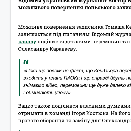
Відомий український журналіст Віктор 
можливого повернення польського захис
Можливе повернення захисника Томаша Ке
залишається під питанням. Відомий журна
каналу
поділився деталями перемовин та 
Олександру Караваєву.
«Поки що зовсім не факт, що Кендзьора пере
входить у плани ПАОКа і що справді йдуть п
знімаємо відео, перемовини ще дуже далеко ві
і обмивають угоду».
Вацко також поділився власними думками 
отримати в команді Ігоря Костюка. На його
правого оборонця та заміну для Олександра