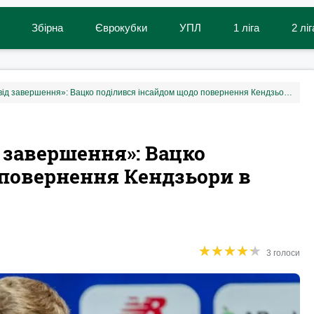
Збірна
Єврокубки
УПЛ
1 ліга
2 ліг
«Угода ще дуже далека від завершення»: Вацко поділився інсайдом щодо повернення Кендзьори в Динамо
 завершення»: Вацко
 повернення Кендзьори в
★
★
★
★
★
★
★
★
★
★
3 голоси