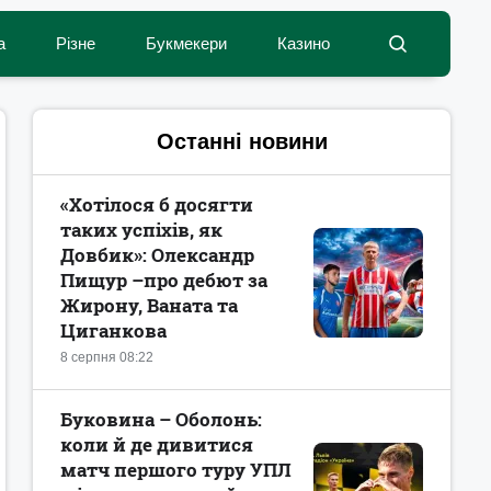
а
Різне
Букмекери
Казино
Останні новини
«Хотілося б досягти
таких успіхів, як
Довбик»: Олександр
Пищур –про дебют за
Жирону, Ваната та
Циганкова
8 серпня 08:22
Буковина – Оболонь:
коли й де дивитися
матч першого туру УПЛ