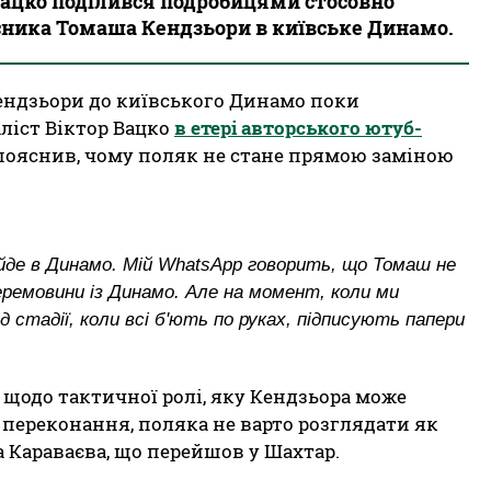
Вацко поділився подробицями стосовно
ника Томаша Кендзьори в київське Динамо.
ндзьори до київського Динамо поки
ліст Віктор Вацко
в етері авторського ютуб-
пояснив, чому поляк не стане прямою заміною
йде в Динамо. Мій WhatsApp говорить, що Томаш не
еремовини із Динамо. Але на момент, коли ми
д стадії, коли всі б'ють по руках, підписують папери
щодо тактичної ролі, яку Кендзьора може
 переконання, поляка не варто розглядати як
 Караваєва, що перейшов у Шахтар.