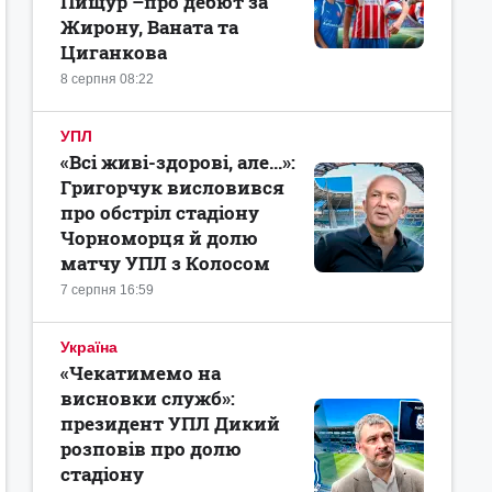
Пищур –про дебют за
Жирону, Ваната та
Циганкова
8 серпня 08:22
УПЛ
«Всі живі-здорові, але...»:
Григорчук висловився
про обстріл стадіону
Чорноморця й долю
матчу УПЛ з Колосом
7 серпня 16:59
Україна
«Чекатимемо на
висновки служб»:
президент УПЛ Дикий
розповів про долю
стадіону