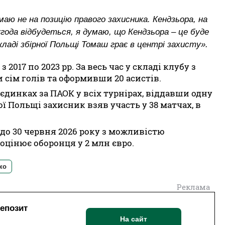
маю не на позицію правого захисника. Кендзьора, на
угода відбудеться, я думаю, що Кендзьора – це буде
складі збірної Польщі Томаш грає в центрі захисту».
2017 по 2023 рр. За весь час у складі клубу з
 сім голів та оформивши 20 асистів.
єдинках за ПАОК у всіх турнірах, віддавши одну
ої Польщі захисник взяв участь у 38 матчах, в
о 30 червня 2026 року з можливістю
 оцінює оборонця у 2 млн євро.
ко
Реклама
депозит
На сайт