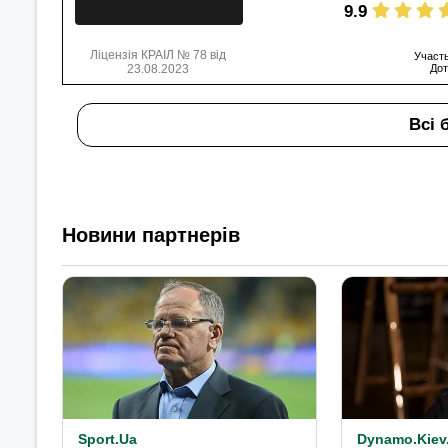
9.9
Ліцензія КРАІЛ № 78 від
Участь
23.08.2023
Дот
Всі 