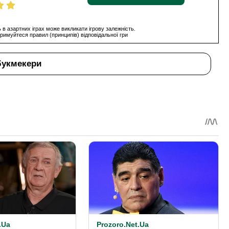
 в азартних іграх може викликати ігрову залежність.
римуйтеся правил (принципів) відповідальної гри
букмекери