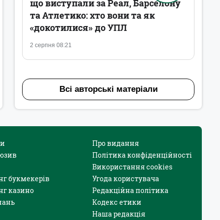
що виступали за Реал, Барселону
та Атлетико: хто вони та як
«докотилися» до УПЛ
2 серпня 08:21
Всі авторські матеріали
и
Про видання
юзив
Політика конфіденційності
Використання cookies
нг букмекерів
Угода користувача
нг казино
Редакційна політика
нань
Кодекс етики
Наша редакція