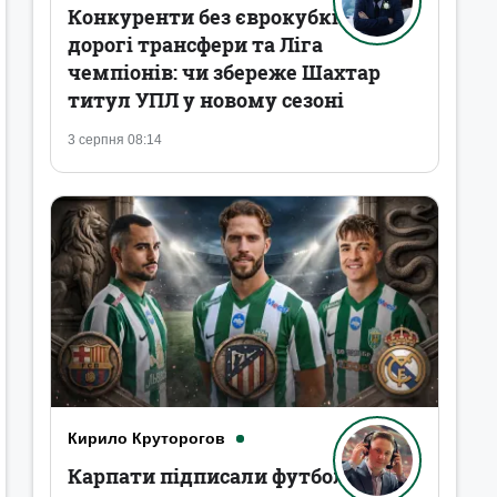
Конкуренти без єврокубків,
дорогі трансфери та Ліга
чемпіонів: чи збереже Шахтар
титул УПЛ у новому сезоні
3 серпня 08:14
Кирило Круторогов
Карпати підписали футболістів,