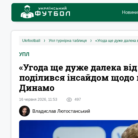
Новини
ukrfootball
упл турнірна таблиця
УПЛ
«Угода ще дуже далека від
поділився інсайдом щодо
Динамо
16 червня 2026, 11:53
497
Владислав Лютостанський