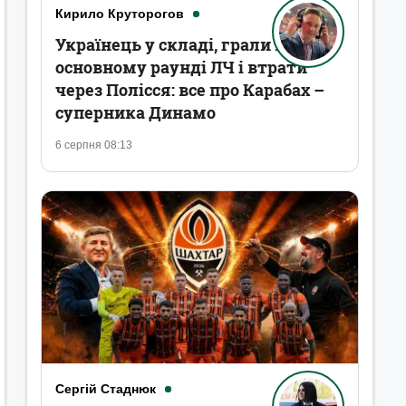
Кирило Круторогов
Українець у складі, грали в
основному раунді ЛЧ і втрати
через Полісся: все про Карабах –
суперника Динамо
6 серпня 08:13
Сергій Стаднюк