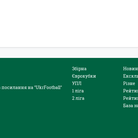
Збірна
Новин
Єврокубки
Екскл
УПЛ
Різне
 посилання на "UkrFootball"
1 ліга
Рейти
2 ліга
Рейти
База з