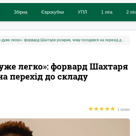
Збірна
Єврокубки
УПЛ
1 ліга
2 ліг
«‎Ухвалити рішення було дуже легко»: форвард Шахтаря розкрив, чому погодився на перехід до складу «гірників‎»
дуже легко»: форвард Шахтаря
а перехід до складу
★
★
★
★
★
★
★
★
★
★
1 голос