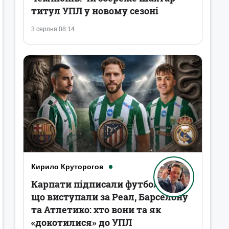
титул УПЛ у новому сезоні
3 серпня 08:14
Кирило Круторогов
Карпати підписали футболістів,
що виступали за Реал, Барселону
та Атлетико: хто вони та як
«докотилися» до УПЛ