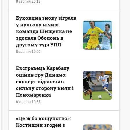
8 серпня 20:19
Буковина знову зіграла
у нульову нічию:
команда Шищенка не
здолала Оболонь в
другому турі УПЛ
8 серпня 19:56
Ексгравець Карабаху
оцінив гру Динамо:
експерт відзначив
сильну сторону киян і
Пономаренка
8 серпня 19:56
«Це ж бо кощунство»:
Костишин згоден з