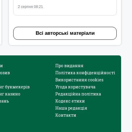
2 серпня 08:21
Всі авторські матеріали
и
Про видання
юзив
Політика конфіденційності
Використання cookies
нг букмекерів
Угода користувача
нг казино
Редакційна політика
нань
Кодекс етики
Наша редакція
Контакти