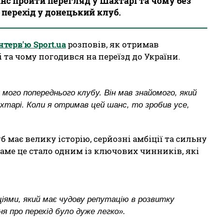
нс пройти перегляд у Шахтарі та чому без
 перехід у донецький клуб.
інтерв'ю Sport.ua
розповів, як отримав
та чому погодився на переїзд до України.
мого попереднього клубу. Він мав знайомого, який
хтарі. Коли я отримав цей шанс, то зробив усе,
 має велику історію, серйозні амбіції та сильну
аме це стало одним із ключових чинників, які
ціями, який має чудову репутацію в розвитку
 про перехід було дуже легко».