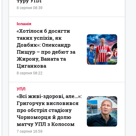
туру УПЛ
8 серпня 08:39
Іспанія
«Хотілося б досягти
таких успіхів, як
Довбик»: Олександр
Пищур – про дебют за
Жирону, Ваната та
Циганкова
8 серпня 08:22
УПЛ
«Всі живі-здорові, але...»:
Григорчук висловився
про обстріл стадіону
Чорноморця й долю
матчу УПЛ з Колосом
7 серпня 16:59