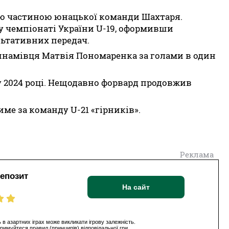
ною частиною юнацької команди Шахтаря.
 у чемпіонаті України U-19, оформивши
ультативних передач.
инамівця Матвія Пономаренка за голами в один
у 2024 році. Нещодавно форвард продовжив
име за команду U-21 «гірників».
Реклама
депозит
На сайт
 в азартних іграх може викликати ігрову залежність.
римуйтеся правил (принципів) відповідальної гри