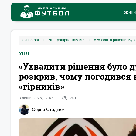
Новини
ukrfootball
упл турнірна таблиця
УПЛ
«‎Ухвалити рішення було 
розкрив, чому погодився н
«гірників‎»
3 липня 2026, 17:47
201
Сергій Стаднюк