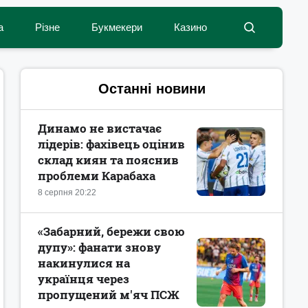
а
Різне
Букмекери
Казино
Останні новини
Динамо не вистачає
лідерів: фахівець оцінив
склад киян та пояснив
проблеми Карабаха
8 серпня 20:22
«Забарний, бережи свою
дупу»: фанати знову
накинулися на
українця через
пропущений м'яч ПСЖ