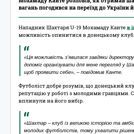
Мохамаду Канте розповів, як отримав ша
вагань погодився на переїзд до України й
Нападник Шахтаря U-19 Мохамаду Канте
в 
можливість опинитися в донецькому клубі 
«Ця можливість з’явилася завдяки директору 
допоміг організувати для мене перегляд у Ша
щоб проявити себе», – повідомив Канте.
Футболіст добре розумів, що донецький клуб
репутацію у роботі з молодими гравцями. С
вплинули на його вибір.
«Шахтар – клуб із великою історією та амбі
молодих футболістів, тому ухвалити рішення