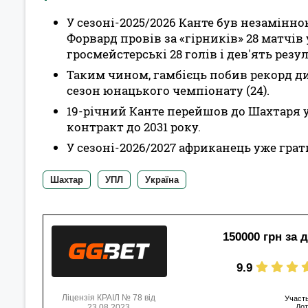
У сезоні-2025/2026 Канте був незамін
Форвард провів за «гірників» 28 матчів
гросмейстерські 28 голів і дев'ять рез
Таким чином, гамбієць побив рекорд д
сезон юнацького чемпіонату (24).
19-річний Канте перейшов до Шахтаря 
контракт до 2031 року.
У сезоні-2026/2027 африканець уже грат
Шахтар
УПЛ
Україна
150000 грн за 
9.9
Ліцензія КРАІЛ № 78 від
Участь
23.08.2023
Дот