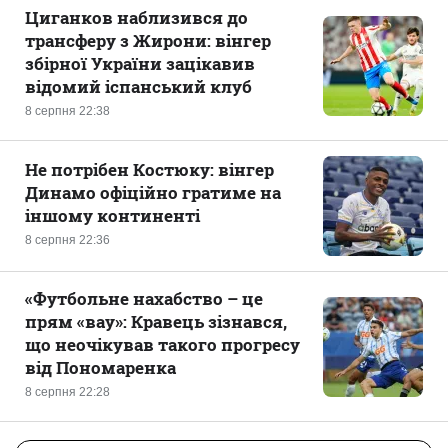
Циганков наблизився до
трансферу з Жирони: вінгер
збірної України зацікавив
відомий іспанський клуб
8 серпня 22:38
Не потрібен Костюку: вінгер
Динамо офіційно гратиме на
іншому континенті
8 серпня 22:36
«Футбольне нахабство – це
прям «вау»: Кравець зізнався,
що неочікував такого прогресу
від Пономаренка
8 серпня 22:28