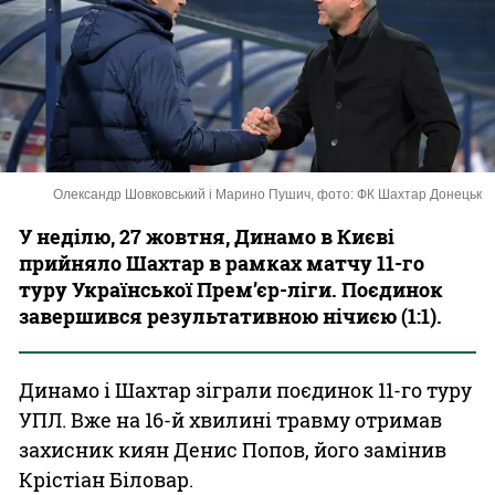
Казино
Олександр Шовковський і Марино Пушич, фото: ФК Шахтар Донецьк
У неділю, 27 жовтня, Динамо в Києві
прийняло Шахтар в рамках матчу 11-го
туру Української Прем’єр-ліги. Поєдинок
завершився результативною нічиєю (1:1).
Динамо і Шахтар зіграли поєдинок 11-го туру
УПЛ. Вже на 16-й хвилині травму отримав
захисник киян Денис Попов, його замінив
Крістіан Біловар.