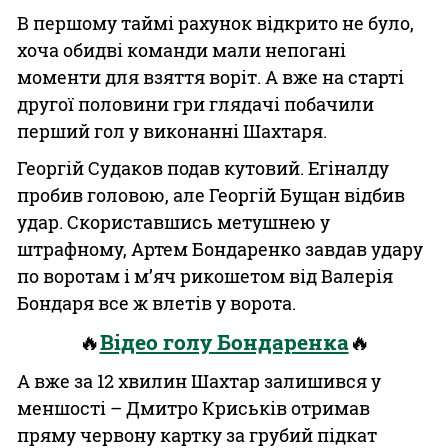
В першому таймі рахунок відкрито не було,
хоча обидві команди мали непогані
моменти для взяття воріт. А вже на старті
другої половини гри глядачі побачили
перший гол у виконанні Шахтаря.
Георгій Судаков подав кутовий. Егіналду
пробив головою, але Георгій Бущан відбив
удар. Скориставшись метушнею у
штрафному, Артем Бондаренко завдав удару
по воротам і м’яч рикошетом від Валерія
Бондаря все ж влетів у ворота.
🔥
Відео голу Бондаренка
🔥
А вже за 12 хвилин Шахтар залишився у
меншості – Дмитро Криськів отримав
пряму червону картку за грубий підкат