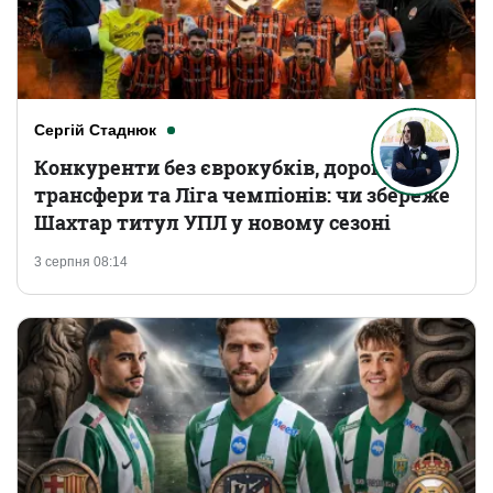
Сергій Стаднюк
Конкуренти без єврокубків, дорогі
трансфери та Ліга чемпіонів: чи збереже
Шахтар титул УПЛ у новому сезоні
3 серпня 08:14