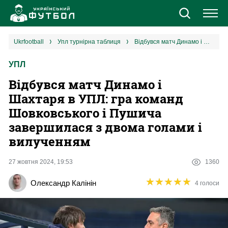
Новини
ukrfootball
упл турнірна таблиця
Відбувся матч Динамо і Шахтаря в УПЛ: гра команд Шовковського і Пушича завершилася з двома голами і вилученням
УПЛ
Збірна
Відбувся матч Динамо і
Єврокубки
Шахтаря в УПЛ: гра команд
Шовковського і Пушича
УПЛ
завершилася з двома голами і
вилученням
1 ліга
27 жовтня 2024, 19:53
1360
2 ліга
★
★
★
★
★
★
★
★
★
★
Олександр Калінін
4 голоси
Різне
Букмекери