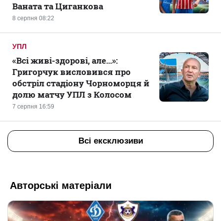
Ваната та Циганкова
8 серпня 08:22
УПЛ
«Всі живі-здорові, але...»:
Григорчук висловився про
обстріл стадіону Чорноморця й
долю матчу УПЛ з Колосом
7 серпня 16:59
Всі ексклюзиви
Авторські матеріали