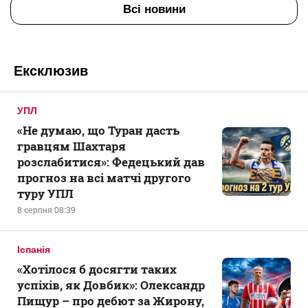
Всі новини
Ексклюзив
УПЛ
«Не думаю, що Туран дасть
гравцям Шахтаря
розслабитися»: Федецький дав
прогноз на всі матчі другого
туру УПЛ
8 серпня 08:39
Іспанія
«Хотілося б досягти таких
успіхів, як Довбик»: Олександр
Пищур – про дебют за Жирону,