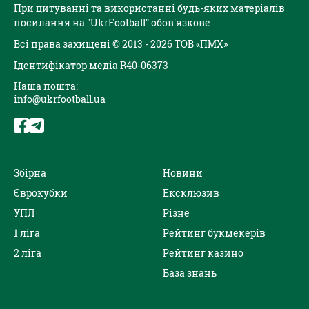
При цитуванні та використанні будь-яких матеріалів
посилання на "UkrFootball" обов'язкове
Всі права захищені © 2013 - 2026 ТОВ «ПМХ»
Ідентифікатор медіа R40-06373
Наша пошта:
info@ukrfootball.ua
Збірна
Новини
Єврокубки
Ексклюзив
УПЛ
Різне
1 ліга
Рейтинг букмекерів
2 ліга
Рейтинг казино
База знань