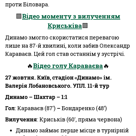
проти Біловара.
🟥
Відео моменту з вилученням
Криськіва
🟥
Динамо змогло скористатися перевагою
лише на 87-й хвилині, коли забив Олександр
Караваєв. Цей гол став останнім у зустрічі.
🔥
Відео голу Караваєва
🔥
27 жовтня. Київ, стадіон «Динамо» ім.
Валерія Лобановського. УПЛ. 11-й тур
Динамо – Шахтар – 1:1
Гол
: Караваєв (87')
–
Бондаренко (48’)
Вилучення
: Криськів (60', пряма червона)
Динамо займає перше місце в турнірній