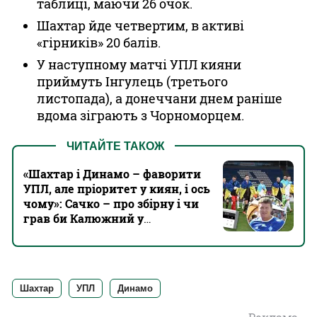
таблиці, маючи 26 очок.
Шахтар йде четвертим, в активі
«гірників» 20 балів.
У наступному матчі УПЛ кияни
приймуть Інгулець (третього
листопада), а донеччани днем раніше
вдома зіграють з Чорноморцем.
ЧИТАЙТЕ ТАКОЖ
«‎Шахтар і Динамо – фаворити
УПЛ, але пріоритет у киян, і ось
чому»: Сачко – про збірну і чи
грав би Калюжний у
Кварцяного
Шахтар
УПЛ
Динамо