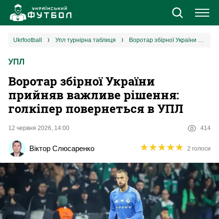
Новини
ukrfootball
упл турнірна таблиця
Воротар збірної України прийняв важливе рішення: голкіпер повернеться в УПЛ
УПЛ
Збірна
Воротар збірної України
Єврокубки
прийняв важливе рішення:
голкіпер повернеться в УПЛ
УПЛ
12 червня 2026, 14:00
414
1 ліга
★
★
★
★
★
★
★
★
★
★
Віктор Слюсаренко
2 голоси
2 ліга
Різне
Букмекери