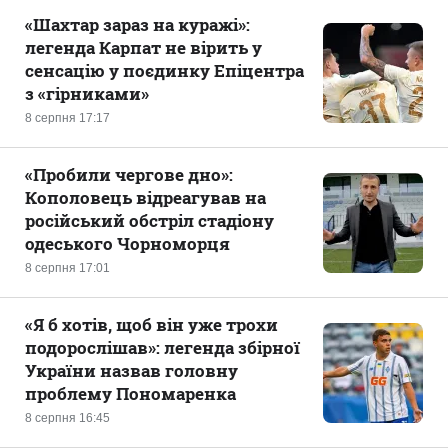
«Шахтар зараз на куражі»:
легенда Карпат не вірить у
сенсацію у поєдинку Епіцентра
з «гірниками»
8 серпня 17:17
«Пробили чергове дно»:
Кополовець відреагував на
російський обстріл стадіону
одеського Чорноморця
8 серпня 17:01
«Я б хотів, щоб він уже трохи
подорослішав»: легенда збірної
України назвав головну
проблему Пономаренка
8 серпня 16:45