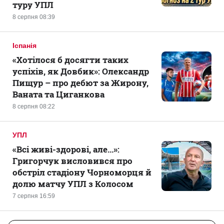
туру УПЛ
8 серпня 08:39
Іспанія
«Хотілося б досягти таких
успіхів, як Довбик»: Олександр
Пищур – про дебют за Жирону,
Ваната та Циганкова
8 серпня 08:22
УПЛ
«Всі живі-здорові, але...»:
Григорчук висловився про
обстріл стадіону Чорноморця й
долю матчу УПЛ з Колосом
7 серпня 16:59