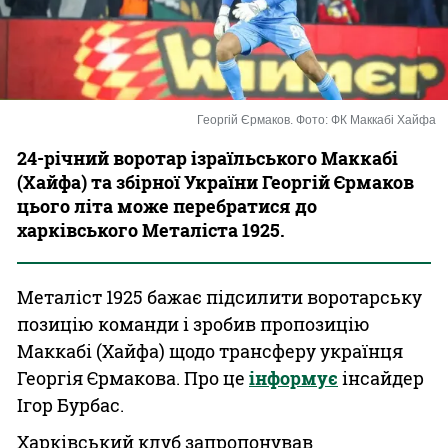
Казино
Георгій Єрмаков. Фото: ФК Маккабі Хайфа
24-річний воротар ізраїльського Маккабі
(Хайфа) та збірної України Георгій Єрмаков
цього літа може перебратися до
харківського Металіста 1925.
Металіст 1925 бажає підсилити воротарську
позицію команди і зробив пропозицію
Маккабі (Хайфа) щодо трансферу українця
Георгія Єрмакова. Про це
інформує
інсайдер
Ігор Бурбас.
Харківський клуб запропонував