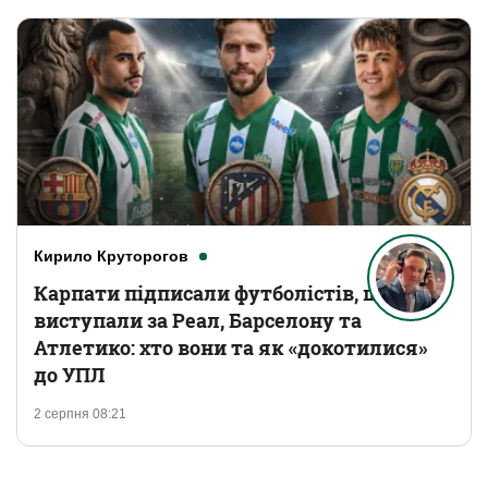
Кирило Круторогов
Карпати підписали футболістів, що
виступали за Реал, Барселону та
Атлетико: хто вони та як «докотилися»
до УПЛ
2 серпня 08:21