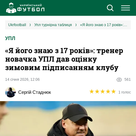
Новини
ukrfootball
упл турнірна таблиця
«Я його знаю з 17 років»: тренер новачка УПЛ дав оцінку зимовим підписанням клубу
УПЛ
Збірна
«Я його знаю з 17 років»: тренер
Єврокубки
новачка УПЛ дав оцінку
зимовим підписанням клубу
УПЛ
14 січня 2026, 12:06
561
1 ліга
★
★
★
★
★
★
★
★
★
★
Сергій Стаднюк
1 голос
2 ліга
Різне
Букмекери