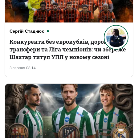
Сергій Стаднюк
Конкуренти без єврокубків, дорогі
трансфери та Ліга чемпіонів: чи збереже
Шахтар титул УПЛ у новому сезоні
3 серпня 08:14