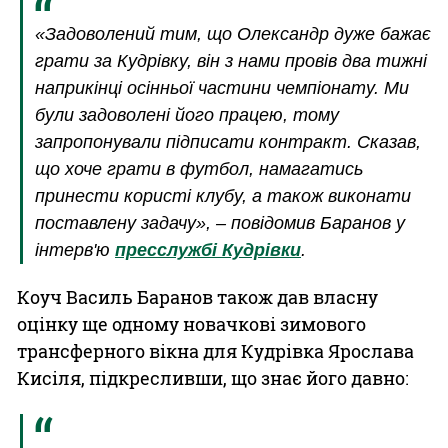
«Задоволений тим, що Олександр дуже бажає
грати за Кудрівку, він з нами провів два тижні
наприкінці осінньої частини чемпіонату. Ми
були задоволені його працею, тому
запропонували підписати контракт. Сказав,
що хоче грати в футбол, намагатись
принести користі клубу, а також виконати
поставлену задачу», – повідомив Баранов у
інтерв'ю
пресслужбі Кудрівки
.
Коуч Василь Баранов також дав власну
оцінку ще одному новачкові зимового
трансферного вікна для Кудрівка Ярослава
Кисіля, підкресливши, що знає його давно: