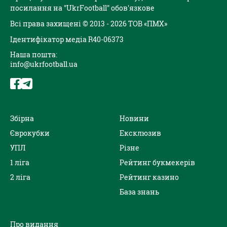
посилання на "UkrFootball" обов'язкове
Всі права захищені © 2013 - 2026 ТОВ «ПМХ»
Ідентифікатор медіа R40-06373
Наша пошта:
info@ukrfootball.ua
Збірна
Новини
Єврокубки
Ексклюзив
УПЛ
Різне
1 ліга
Рейтинг букмекерів
2 ліга
Рейтинг казино
База знань
Про видання