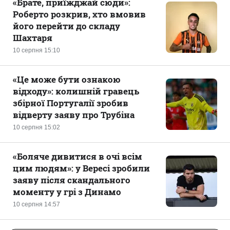
«Брате, приїжджай сюди»:
Роберто розкрив, хто вмовив
його перейти до складу
Шахтаря
10 серпня 15:10
«Це може бути ознакою
відходу»: колишній гравець
збірної Португалії зробив
відверту заяву про Трубіна
10 серпня 15:02
«Боляче дивитися в очі всім
цим людям»: у Вересі зробили
заяву після скандального
моменту у грі з Динамо
10 серпня 14:57