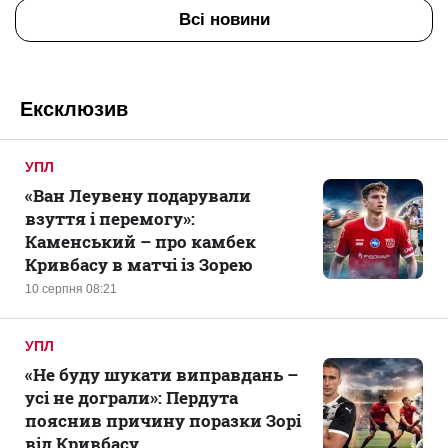
Всі новини
Ексклюзив
УПЛ
«Ван Леувену подарували
взуття і перемогу»:
Каменський – про камбек
Кривбасу в матчі із Зорею
10 серпня 08:21
УПЛ
«Не буду шукати виправдань –
усі не дограли»: Пердута
пояснив причину поразки Зорі
від Кривбасу