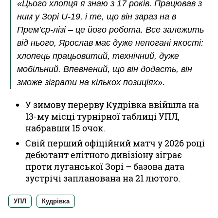
«Цього хлопця я знаю з 17 років. Працював з
ним у Зорі U-19, і те, що він зараз на в
Прем’єр-лізі – це його робота. Все залежить
від нього, Ярослав має дуже непогані якості:
хлопець працьовитий, технічний, дуже
мобільний. Впевнений, що він додасть, він
зможе зіграти на кількох позиціях».
У зимову перерву Кудрівка ввійшла на
13-му місці турнірної таблиці УПЛ,
набравши 15 очок.
Свій перший офіційний матч у 2026 році
дебютант елітного дивізіону зіграє
проти луганської Зорі – базова дата
зустрічі запланована на 21 лютого.
УПЛ
Кудрівка