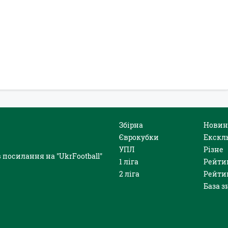
Збірна
Новин
Єврокубки
Екскл
УПЛ
Різне
 посилання на "UkrFootball"
1 ліга
Рейти
2 ліга
Рейти
База з