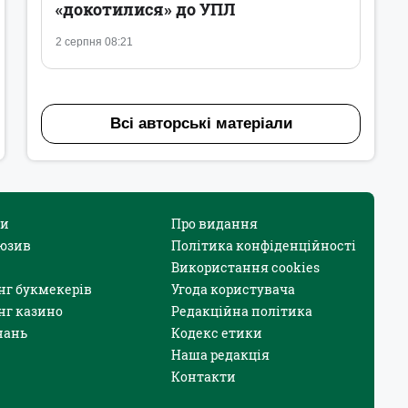
«докотилися» до УПЛ
2 серпня 08:21
Всі авторські матеріали
и
Про видання
юзив
Політика конфіденційності
Використання cookies
нг букмекерів
Угода користувача
нг казино
Редакційна політика
нань
Кодекс етики
Наша редакція
Контакти