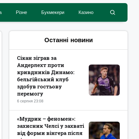
а
Різне
Букмекери
Казино
Останні новини
Сікан зіграв за
Андерлехт проти
кривдників Динамо:
бельгійський клуб
здобув гостьову
перемогу
6 серпня 23:08
«Мудрик – феномен»:
захисник Челсі у захваті
від форми вінгера після