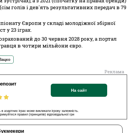
зустрічах), а з 2021 (спочатку на правах оренди)
 (сім голів і дев'ять результативних передач в 79
піонату Європи у складі молодіжної збірної
т у 23 іграх.
зрахований до 30 червня 2028 року, а портал
 гравця в чотири мільйони євро.
Вацко
Реклама
депозит
На сайт
 в азартних іграх може викликати ігрову залежність.
римуйтеся правил (принципів) відповідальної гри
букмекери