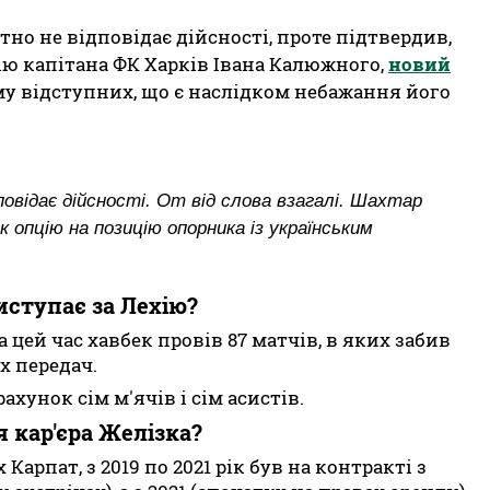
но не відповідає дійсності, проте підтвердив,
ю капітана ФК Харків Івана Калюжного,
новий
му відступних, що є наслідком небажання його
овідає дійсності. От від слова взагалі. Шахтар
к опцію на позицію опорника із українським
иступає за Лехію?
За цей час хавбек провів 87 матчів, в яких забив
х передач.
ахунок сім м'ячів і сім асистів.
 кар'єра Желізка?
арпат, з 2019 по 2021 рік був на контракті з