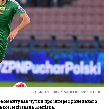
Іван Желізко, фото: Krzysztof Porebski/PressFocus
окоментував чутки про інтерес донецького
кої Лехії Івана Желізка.