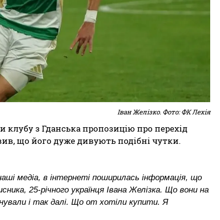
Іван Желізко. Фото: ФК Лехія
ли клубу з Гданська пропозицію про перехід
вив, що його дуже дивують подібні чутки.
 наші медіа, в інтернеті поширилась інформація, що
сника, 25-річного українця Івана Желізка. Що вони на
онували і так далі. Що от хотіли купити. Я