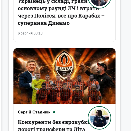
Українець у складі, грали в
основному раунді ЛЧ і втрати
через Полісся: все про Карабах –
суперника Динамо
6 серпня 08:13
Сергій Стаднюк
Конкуренти без єврокубків,
дорогі трансфери та Ліга