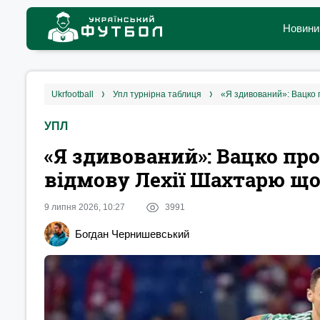
Новини
ukrfootball
упл турнірна таблиця
«Я здивований»: Вацко 
УПЛ
«Я здивований»: Вацко пр
відмову Лехії Шахтарю що
9 липня 2026, 10:27
3991
Богдан Чернишевський