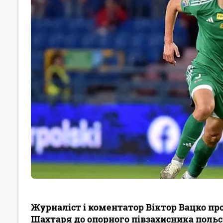
Журналіст і коментатор Віктор Вацко пр
Шахтаря до опорного півзахисника польсь