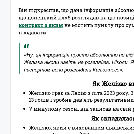
Він підкреслив, що дана інформація абсолют
що донецький клуб розглядав на цю позиці
контракт з яким
не містить пункту про су
продавати.
«Ну, ця інформація просто абсолютно не відп
Желізка ніколи навіть не розглядав. Ніколи. Я
паспортом вони розглядали Калюжного».
Як Желізко в
Желізко грає за Лехію з літа 2023 року. 
13 голів і зробив дев'ять результативни
У минулому сезоні він записав на свій р
Як складалася
Желізко, який є вихованцем львівських К