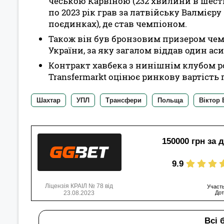
чеською Карвіною (232 хвилини в шести 
по 2023 рік грав за латвійську Валмієру
поєдинках), де став чемпіоном.
Також він був бронзовим призером чем
України, за яку загалом віддав один асис
Контракт хавбека з нинішнім клубом ро
Transfermarkt оцінює ринкову вартість
Шахтар
УПЛ
Трансфери
Польща
Віктор 
150000 грн за 
9.9
Ліцензія КРАІЛ № 78 від
Участь
23.08.2023
Дот
Всі 