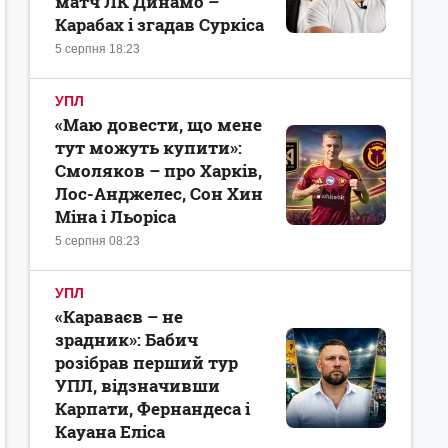
матч ЛК Динамо –
Карабах і згадав Суркіса
5 серпня 18:23
УПЛ
«Маю довести, що мене
тут можуть купити»:
Смоляков – про Харків,
Лос-Анджелес, Сон Хин
Міна і Льоріса
5 серпня 08:23
УПЛ
«Караваєв – не
зрадник»: Бабич
розібрав перший тур
УПЛ, відзначивши
Карпати, Фернандеса і
Кауана Еліса