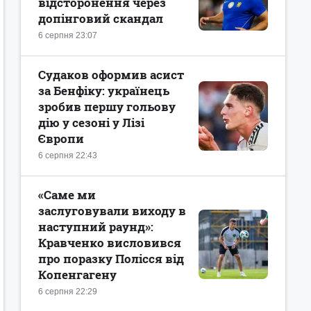
відсторонення через
допінговий скандал
6 серпня 23:07
Судаков оформив асист
за Бенфіку: українець
зробив першу гольову
дію у сезоні у Лізі
Європи
6 серпня 22:43
«Саме ми
заслуговували виходу в
наступний раунд»:
Кравченко висловився
про поразку Полісся від
Копенгагену
6 серпня 22:29