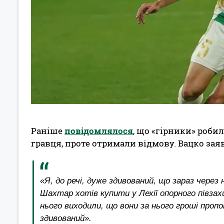
Раніше
повідомлялося
, що «гірники» роби
гравця, проте отримали відмову. Вацко зая
«Я, до речі, дуже здивований, що зараз через
Шахтар хотів купити у Лехії опорного півзахи
нього виходили, що вони за нього гроші проп
здивований».