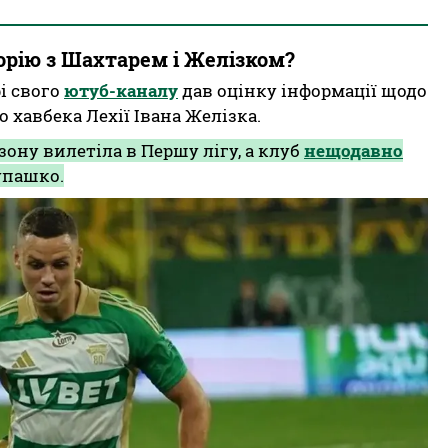
орію з Шахтарем і Желізком?
і свого
ютуб-каналу
дав оцінку інформації щодо
 хавбека Лехії Івана Желізка.
ону вилетіла в Першу лігу, а клуб
нещодавно
упашко.