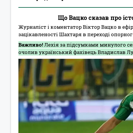
Що Вацко сказав про іст
Журналіст і коментатор Віктор Вацко в ефір
зацікавленості Шахтаря в переході опорного
Важливо!
Лехія за підсумками минулого сез
очолив український фахівець Владислав Л