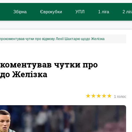
Збірна
Єврокубки
УПЛ
1 ліга
2 ліг
прокоментував чутки про відмову Лехії Шахтарю щодо Желізка
окоментував чутки про
до Желізка
★
★
★
★
★
★
★
★
★
★
1 голос