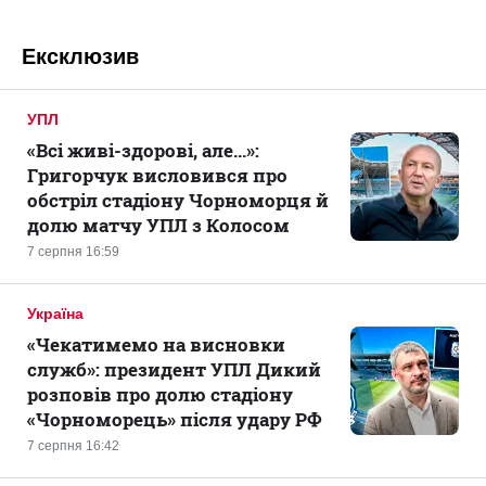
Ексклюзив
УПЛ
«Всі живі-здорові, але...»:
Григорчук висловився про
обстріл стадіону Чорноморця й
долю матчу УПЛ з Колосом
7 серпня 16:59
Україна
«Чекатимемо на висновки
служб»: президент УПЛ Дикий
розповів про долю стадіону
«Чорноморець» після удару РФ
7 серпня 16:42