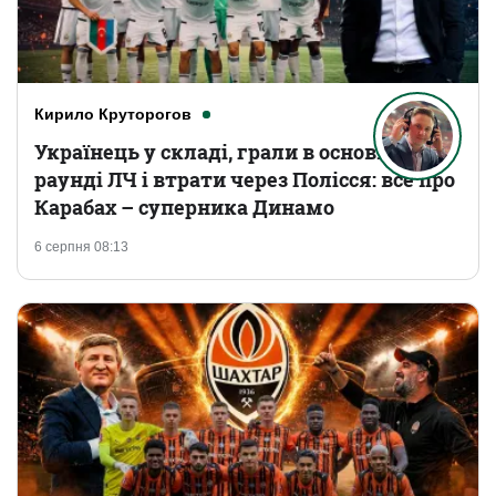
Кирило Круторогов
Українець у складі, грали в основному
раунді ЛЧ і втрати через Полісся: все про
Карабах – суперника Динамо
6 серпня 08:13