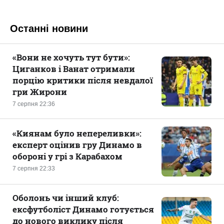
Останні новини
«Вони не хочуть тут бути»:
Циганков і Ванат отримали
порцію критики після невдалої
гри Жирони
7 серпня 22:36
«Киянам було непереливки»:
експерт оцінив гру Динамо в
обороні у грі з Карабахом
7 серпня 22:33
Оболонь чи інший клуб:
ексфутболіст Динамо готується
до нового виклику після