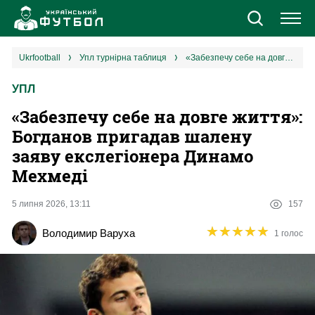
Новини
ukrfootball
упл турнірна таблиця
«Забезпечу себе на довге життя»: Богданов пригадав шалену заяву екслегіонера Динамо Мехмеді
УПЛ
Збірна
«Забезпечу себе на довге життя»:
Єврокубки
Богданов пригадав шалену
заяву екслегіонера Динамо
УПЛ
Мехмеді
1 ліга
5 липня 2026, 13:11
157
★
★
★
★
★
★
★
★
★
★
Володимир Варуха
1 голос
2 ліга
Різне
Букмекери