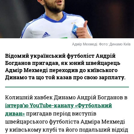
Казино
Адмір Мехмеді. Фото: Динамо Київ
Відомий український футболіст Андрій
Богданов пригадав, як юний швейцарець
Адмір Мехмеді переходив до київського
Динамо та що той казав про свою зарплату.
Колишній хавбек Динамо Андрій Богданов в
інтерв’ю YouTube-каналу «Футбольний
диван»
пригадав період виступів
швейцарського футболіста Адміра Мехмеді
у київському клубі та його подальший відхід