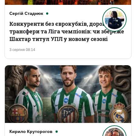
Сергій Стаднюк
Конкуренти без єврокубків, дорогі
трансфери та Ліга чемпіонів: чи збереже
Шахтар титул УПЛ у новому сезоні
3 серпня 08:14
Кирило Круторогов