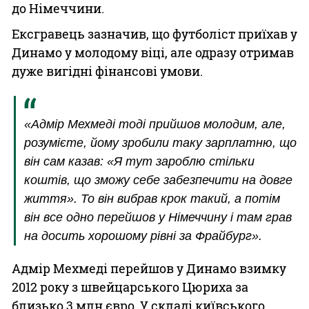
до Німеччини.
Ексгравець зазначив, що футболіст приїхав у
Динамо у молодому віці, але одразу отримав
дуже вигідні фінансові умови.
«Адмір Мехмеді тоді прийшов молодим, але,
розумієте, йому зробили таку зарплатню, що
він сам казав: «Я тут зароблю стільки
коштів, що зможу себе забезпечити на довге
життя». То він вибрав крок такий, а потім
він все одно перейшов у Німеччину і там грав
на досить хорошому рівні за Фрайбург».
Адмір Мехмеді перейшов у Динамо взимку
2012 року з швейцарського Цюриха за
близько 3 млн євро. У складі київського