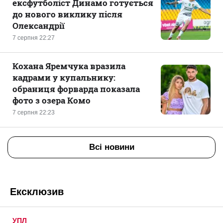
ексфутболіст Динамо готується
до нового виклику після
Олександрії
7 серпня 22:27
Кохана Яремчука вразила
кадрами у купальнику:
обраниця форварда показала
фото з озера Комо
7 серпня 22:23
Всі новини
Ексклюзив
УПЛ