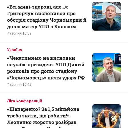
«Всі живі-здорові, але...»:
Григорчук висловився про
обстріл стадіону Чорноморця й
долю матчу УПЛ з Колосом
7 серпня 16:59
Україна
«Чекатимемо на висновки
служб»: президент УПЛ Дикий
розповів про долю стадіону
«Чорноморець» після удару РФ
7 серпня 16:42
Ліга конференцій
«Шапаренко? За 1,5 мільйона
треба знати, що робити!»:
Леоненко жорстко розібрав