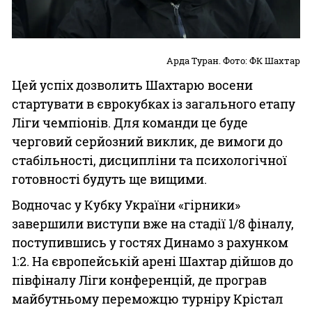
Арда Туран. Фото: ФК Шахтар
Цей успіх дозволить Шахтарю восени
стартувати в єврокубках із загального етапу
Ліги чемпіонів. Для команди це буде
черговий серйозний виклик, де вимоги до
стабільності, дисципліни та психологічної
готовності будуть ще вищими.
Водночас у Кубку України «гірники»
завершили виступи вже на стадії 1/8 фіналу,
поступившись у гостях Динамо з рахунком
1:2. На європейській арені Шахтар дійшов до
півфіналу Ліги конференцій, де програв
майбутньому переможцю турніру Крістал