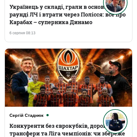
Українець у складі, грали в основному
раунді ЛЧ і втрати через Полісся: все про
Карабах – суперника Динамо
6 серпня 08:13
Сергій Стаднюк
Конкуренти без єврокубків, дорогі
трансфери та Ліга чемпіонів: чи збереже