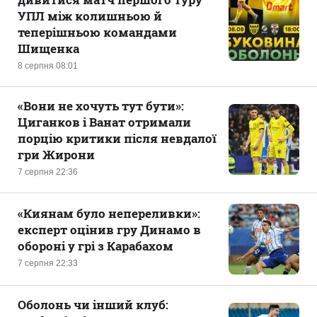
УПЛ між колишньою й
теперішньою командами
Шищенка
8 серпня 08:01
«Вони не хочуть тут бути»:
Циганков і Ванат отримали
порцію критики після невдалої
гри Жирони
7 серпня 22:36
«Киянам було непереливки»:
експерт оцінив гру Динамо в
обороні у грі з Карабахом
7 серпня 22:33
Оболонь чи інший клуб: