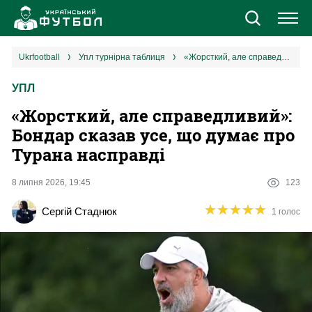
Новини
ukrfootball
упл турнірна таблиця
«Жорсткий, але справедливий‎»: Бондар сказав усе, що думає про Турана насправді
УПЛ
Збірна
«Жорсткий, але справедливий‎»:
Єврокубки
Бондар сказав усе, що думає про
Турана насправді
УПЛ
8 липня 2026, 19:45
123
1 ліга
★
★
★
★
★
★
★
★
★
★
Сергій Стаднюк
1 голос
2 ліга
Різне
Букмекери