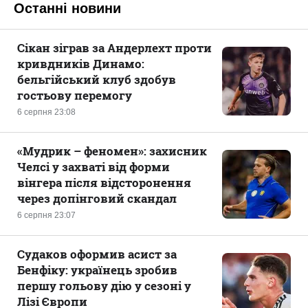
Останні новини
Сікан зіграв за Андерлехт проти
кривдників Динамо:
бельгійський клуб здобув
гостьову перемогу
6 серпня 23:08
«Мудрик – феномен»: захисник
Челсі у захваті від форми
вінгера після відсторонення
через допінговий скандал
6 серпня 23:07
Судаков оформив асист за
Бенфіку: українець зробив
першу гольову дію у сезоні у
Лізі Європи