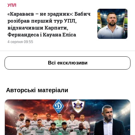
УПЛ
«Караваєв – не зрадник»: Бабич
розібрав перший тур УПЛ,
відзначивши Карпати,
Фернандеса і Кауана Еліса
4 серпня 09:55
Всі ексклюзиви
Авторські матеріали