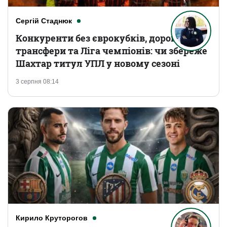
Сергій Стаднюк
Конкуренти без єврокубків, дорогі
трансфери та Ліга чемпіонів: чи збереже
Шахтар титул УПЛ у новому сезоні
3 серпня 08:14
Кирило Круторогов