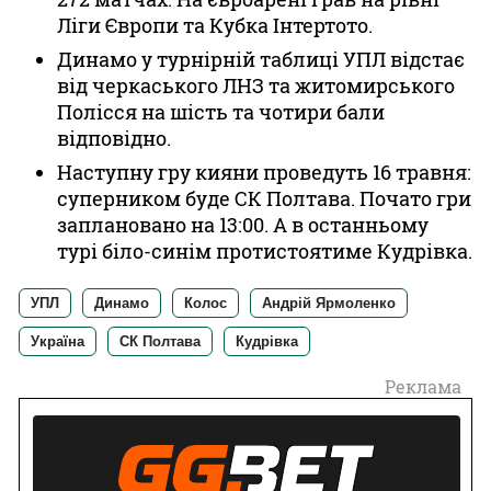
Ліги Європи та Кубка Інтертото.
Динамо у турнірній таблиці УПЛ відстає
від черкаського ЛНЗ та житомирського
Полісся на шість та чотири бали
відповідно.
Наступну гру кияни проведуть 16 травня:
суперником буде СК Полтава. Почато гри
заплановано на 13:00. А в останньому
турі біло-синім протистоятиме Кудрівка.
УПЛ
Динамо
Колос
Андрій Ярмоленко
Україна
СК Полтава
Кудрівка
Реклама