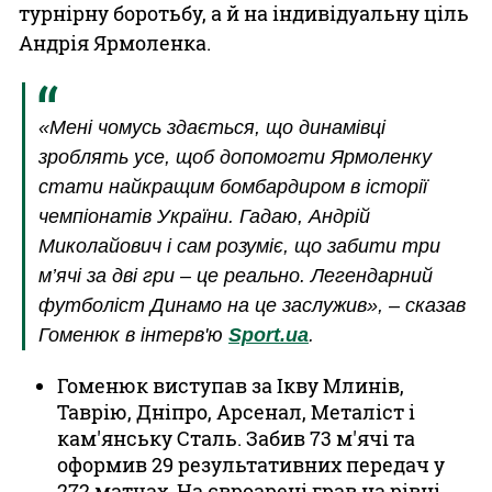
турнірну боротьбу, а й на індивідуальну ціль
Андрія Ярмоленка.
«Мені чомусь здається, що динамівці
зроблять усе, щоб допомогти Ярмоленку
стати найкращим бомбардиром в історії
чемпіонатів України. Гадаю, Андрій
Миколайович і сам розуміє, що забити три
м’ячі за дві гри – це реально. Легендарний
футболіст Динамо на це заслужив», – сказав
Гоменюк в інтерв'ю
Sport.ua
.
Гоменюк виступав за Ікву Млинів,
Таврію, Дніпро, Арсенал, Металіст і
кам'янську Сталь. Забив 73 м'ячі та
оформив 29 результативних передач у
272 матчах. На євроарені грав на рівні