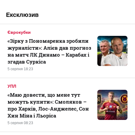
Ексклюзив
Єврокубки
«Зірку з Пономаренка зробили
журналісти»: Алієв дав прогноз
на матч ЛК Динамо – Карабах і
згадав Суркіса
5 серпня 18:23
УПЛ
«Маю довести, що мене тут
можуть купити»: Смоляков –
про Харків, Лос-Анджелес, Сон
Хин Міна і Льоріса
5 серпня 08:23