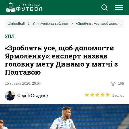
Новини
ukrfootball
упл турнірна таблиця
«Зроблять усе, щоб допомогти Ярмоленку»: експерт назвав головну мету Динамо у матчі з Полтавою
УПЛ
Збірна
«Зроблять усе, щоб допомогти
Єврокубки
Ярмоленку»: експерт назвав
головну мету Динамо у матчі з
УПЛ
Полтавою
1 ліга
15 травня 2026, 20:04
109
★
★
★
★
★
★
★
★
★
★
Сергій Стаднюк
1 голос
2 ліга
Різне
Букмекери