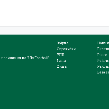
Збірна
Новин
Єврокубки
Екскл
УПЛ
Різне
 посилання на "UkrFootball"
1 ліга
Рейти
2 ліга
Рейти
База з