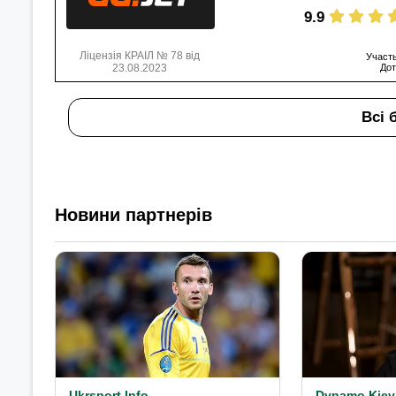
9.9
Ліцензія КРАІЛ № 78 від
Участь
23.08.2023
Дот
Всі 