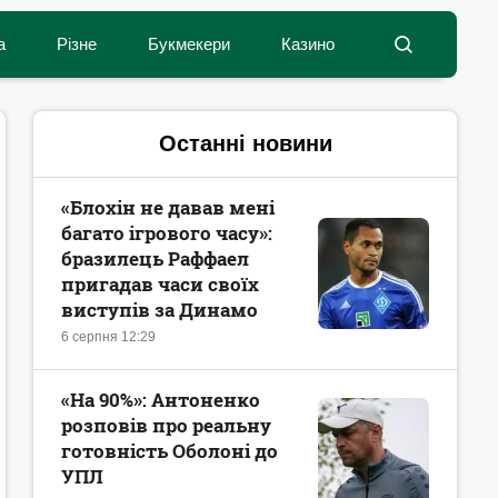
а
Різне
Букмекери
Казино
Останні новини
«Блохін не давав мені
багато ігрового часу»:
бразилець Раффаел
пригадав часи своїх
виступів за Динамо
6 серпня 12:29
«На 90%»: Антоненко
розповів про реальну
готовність Оболоні до
УПЛ