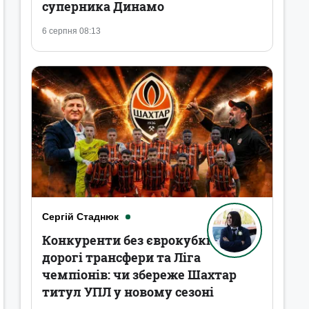
суперника Динамо
6 серпня 08:13
Сергій Стаднюк
Конкуренти без єврокубків,
дорогі трансфери та Ліга
чемпіонів: чи збереже Шахтар
титул УПЛ у новому сезоні