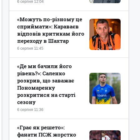
6 серпня 12:04
«Можуть по-різному це
сприймати»: Караваєв
відповів критикам його
переходу в Шахтар
6 серпня 11:45
«Де ми бачили його
рівень?»: Саленко
розкрив, що заважає
Пономаренку
розкритися на старті
сезону
6 серпня 11:36
«Грає як решето»:
фанати ПСЖ жорстко