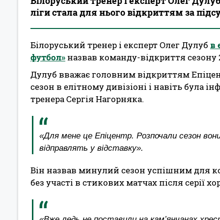
Білоруський тренер і експерт Олег Дулуб 
ліги стала для нього відкриттям за підс
Білоруський тренер і експерт Олег Дулуб
в 
футбол»
назвав команду-відкриття сезону 2
Дулуб вважає головним відкриттям Епіцен
сезон в елітному дивізіоні і навіть була і
тренера Сергія Нагорняка.
«Для мене це Епіцентр. Розпочали сезон вон
відправлять у відставку».
Він назвав минулий сезон успішним для ко
без участі в стикових матчах після серії 
«Вже ледь не поставили на кам’янчанах хрест