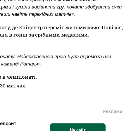
цями і зуміли вирівняти гру, почати здобувати очки
увши навіть перехідних матчів».
ату, де Епіцентр переміг житомирське Полісся,
ня в гонці за срібними медалями.
піонату. Найяскравішою грою була перемога над
а команді Ротаня».
 в чемпіонаті.
30 матчах.
Реклама
депозит
На сайт