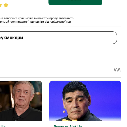
 в азартних іграх може викликати ігрову залежність.
римуйтеся правил (принципів) відповідальної гри
букмекери