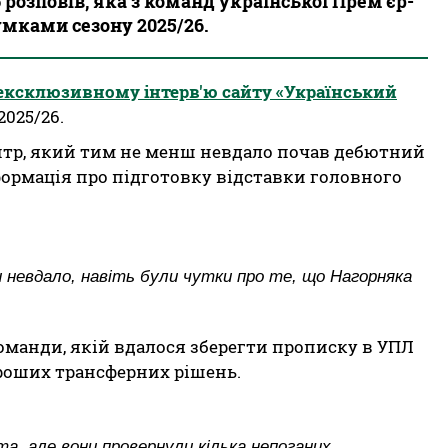
розповів, яка з команд української Прем'єр-
умками сезону 2025/26.
ексклюзивному інтерв'ю сайту «Український
025/26.
тр, який тим не менш невдало почав дебютний
нформація про підготовку відставки головного
и невдало, навіть були чутки про те, що Нагорняка
манди, якій вдалося зберегти прописку в УПЛ
хороших трансферних рішень.
а, але вони провернули кілька непоганих