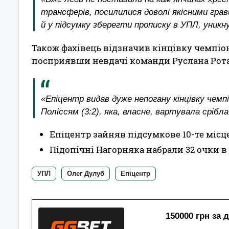
трансферів, посилилися доволі якісними грав
й у підсумку зберегти прописку в УПЛ, уникн
Також фахівець відзначив кінцівку чемпіон
посприявши невдачі команди Руслана Рота
«Епіцентр видав дуже непогану кінцівку чем
Поліссям (3:2), яка, власне, вартувала срібл
Епіцентр зайняв підсумкове 10-те місце
Підопічні Нагорняка набрали 32 очки в 
УПЛ
Олег Дулуб
Епіцентр
150000 грн за 