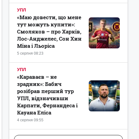
УПЛ
«Маю довести, що мене
тут можуть купити»:
Смоляков – про Харків,
Лос-Анджелес, Сон Хин
Міна і Льоріса
5 серпня 08:23
УПЛ
«Караваєв – не
зрадник»: Бабич
розібрав перший тур
УПЛ, відзначивши
Карпати, Фернандеса і
Кауана Еліса
4 серпня 09:55