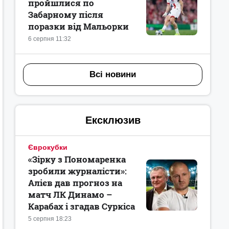
пройшлися по
Забарному після
поразки від Мальорки
6 серпня 11:32
Всі новини
Ексклюзив
Єврокубки
«Зірку з Пономаренка
зробили журналісти»:
Алієв дав прогноз на
матч ЛК Динамо –
Карабах і згадав Суркіса
5 серпня 18:23