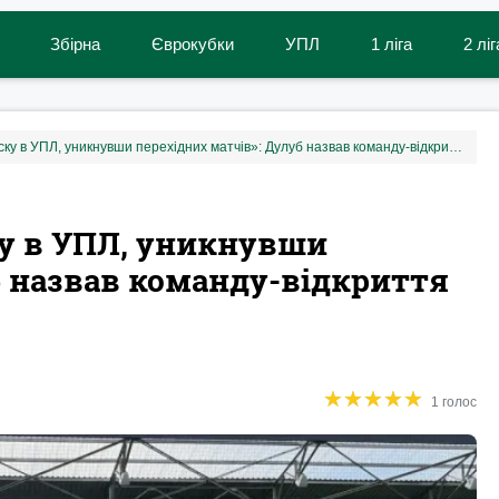
Збірна
Єврокубки
УПЛ
1 ліга
2 ліг
«Зуміли зберегти прописку в УПЛ, уникнувши перехідних матчів»: Дулуб назвав команду-відкриття УПЛ 2025/26
ку в УПЛ, уникнувши
б назвав команду-відкриття
★
★
★
★
★
★
★
★
★
★
1 голос