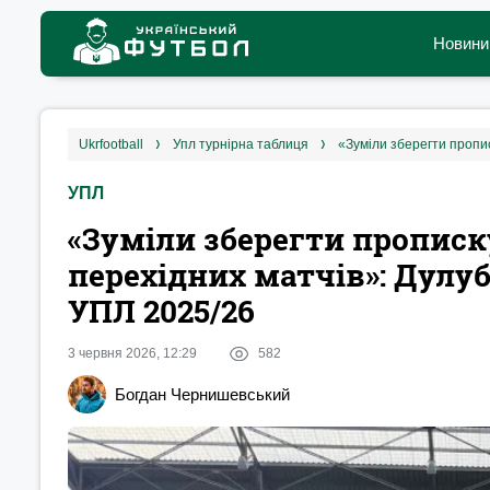
Новини
ukrfootball
упл турнірна таблиця
УПЛ
«Зуміли зберегти пропис
перехідних матчів»: Дулу
УПЛ 2025/26
3 червня 2026, 12:29
582
Богдан Чернишевський