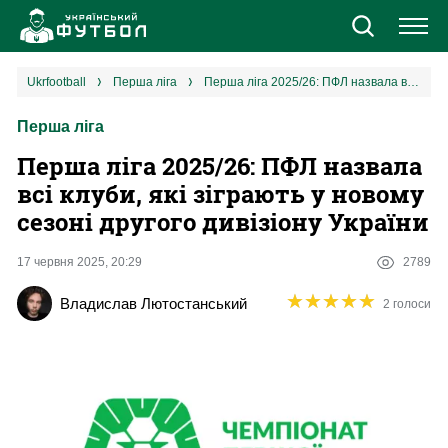
Новини
ukrfootball
перша ліга
Перша ліга 2025/26: ПФЛ назвала всі клуби, які зіграють у новому сезоні другого дивізіону України
Перша ліга
Збірна
Перша ліга 2025/26: ПФЛ назвала
Єврокубки
всі клуби, які зіграють у новому
сезоні другого дивізіону України
УПЛ
17 червня 2025, 20:29
2789
1 ліга
★
★
★
★
★
★
★
★
★
★
Владислав Лютостанський
2 голоси
2 ліга
Різне
Букмекери