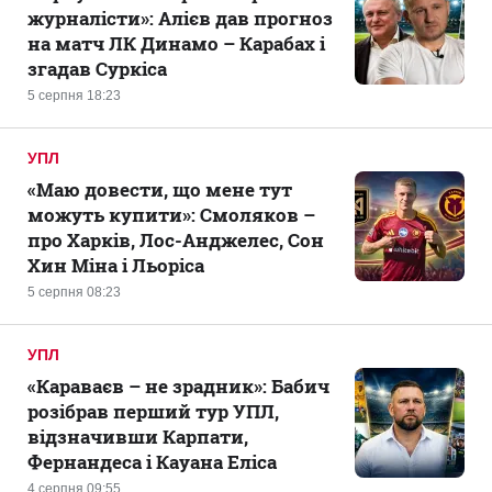
журналісти»: Алієв дав прогноз
на матч ЛК Динамо – Карабах і
згадав Суркіса
5 серпня 18:23
УПЛ
«Маю довести, що мене тут
можуть купити»: Смоляков –
про Харків, Лос-Анджелес, Сон
Хин Міна і Льоріса
5 серпня 08:23
УПЛ
«Караваєв – не зрадник»: Бабич
розібрав перший тур УПЛ,
відзначивши Карпати,
Фернандеса і Кауана Еліса
4 серпня 09:55