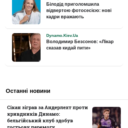
Останні новини
Сікан зіграв за Андерлехт проти
кривдників Динамо:
бельгійський клуб здобув
гостьову перемогу