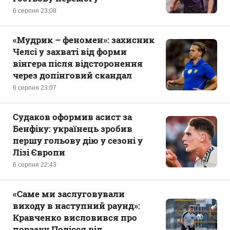
6 серпня 23:08
«Мудрик – феномен»: захисник
Челсі у захваті від форми
вінгера після відсторонення
через допінговий скандал
6 серпня 23:07
Судаков оформив асист за
Бенфіку: українець зробив
першу гольову дію у сезоні у
Лізі Європи
6 серпня 22:43
«Саме ми заслуговували
виходу в наступний раунд»:
Кравченко висловився про
поразку Полісся від