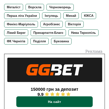
Металіст
Ворскла
Чорноморець
Перша ліга України
Інгулець
Минай
ЮКСА
Фенікс-Маріуполь
Агробізнес
Вікторія
Лівий Берег
Прикарпаття-Благо
Нива Тернопіль
ФК Чернігів
Поділля
Буковина
Реклама
150000 грн за депозит
9.9
На сайт