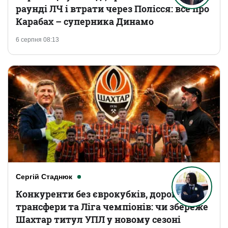
раунді ЛЧ і втрати через Полісся: все про
Карабах – суперника Динамо
6 серпня 08:13
Сергій Стаднюк
Конкуренти без єврокубків, дорогі
трансфери та Ліга чемпіонів: чи збереже
Шахтар титул УПЛ у новому сезоні