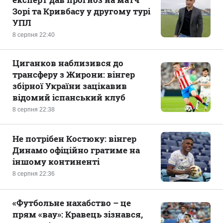
Зорі та Кривбасу у другому турі
УПЛ
8 серпня 22:40
Циганков наблизився до
трансферу з Жирони: вінгер
збірної України зацікавив
відомий іспанський клуб
8 серпня 22:38
Не потрібен Костюку: вінгер
Динамо офіційно гратиме на
іншому континенті
8 серпня 22:36
«Футбольне нахабство – це
прям «вау»: Кравець зізнався,