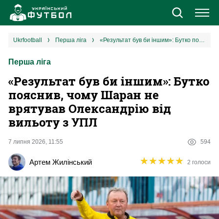
Новини
ukrfootball
перша ліга
«Результат був би іншим»: Бутко пояснив, чому Шаран не врятував Олександрію від вильоту з УПЛ
Перша ліга
Збірна
«Результат був би іншим»: Бутко
Єврокубки
пояснив, чому Шаран не
врятував Олександрію від
УПЛ
вильоту з УПЛ
1 ліга
7 липня 2026, 11:55
594
★
★
★
★
★
★
★
★
★
★
Артем Жилінський
2 голоси
2 ліга
Різне
Букмекери