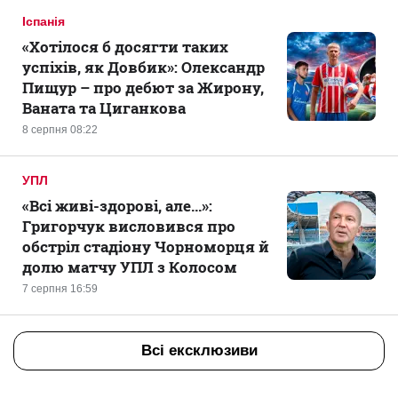
Іспанія
«Хотілося б досягти таких
успіхів, як Довбик»: Олександр
Пищур – про дебют за Жирону,
Ваната та Циганкова
8 серпня 08:22
УПЛ
«Всі живі-здорові, але...»:
Григорчук висловився про
обстріл стадіону Чорноморця й
долю матчу УПЛ з Колосом
7 серпня 16:59
Всі ексклюзиви