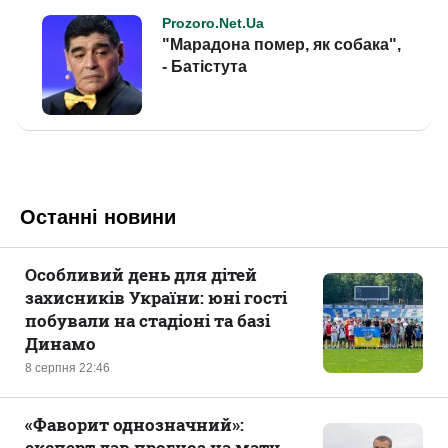
Останні новини
Особливий день для дітей
захисників України: юні гості
побували на стадіоні та базі
Динамо
8 серпня 22:46
«Фаворит однозначний»:
експерт дав прогноз на матч