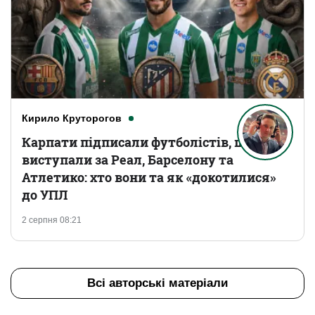
Кирило Круторогов
Карпати підписали футболістів, що
виступали за Реал, Барселону та
Атлетико: хто вони та як «докотилися»
до УПЛ
2 серпня 08:21
Всі авторські матеріали