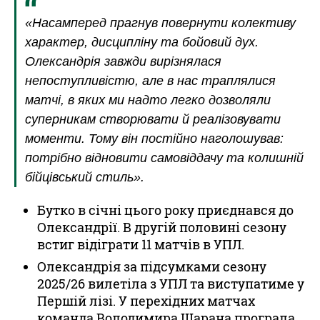
«Насамперед прагнув повернути колективу
характер, дисципліну та бойовий дух.
Олександрія завжди вирізнялася
непоступливістю, але в нас траплялися
матчі, в яких ми надто легко дозволяли
суперникам створювати й реалізовувати
моменти. Тому він постійно наголошував:
потрібно відновити самовіддачу та колишній
бійцівський стиль».
Бутко в січні цього року приєднався до
Олександрії. В другій половині сезону
встиг відіграти 11 матчів в УПЛ.
Олександрія за підсумками сезону
2025/26 вилетіла з УПЛ та виступатиме у
Першій лізі. У перехідних матчах
команда Володимира Шарана програла