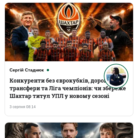
Сергій Стаднюк
Конкуренти без єврокубків, дорогі
трансфери та Ліга чемпіонів: чи збереже
Шахтар титул УПЛ у новому сезоні
3 серпня 08:14