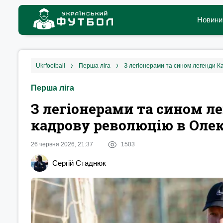
Новини
ukrfootball
перша ліга
З легіонерами та сином легенди К
Перша ліга
З легіонерами та сином ле
кадрову революцію в Олек
26 червня 2026, 21:37
1503
Сергій Стаднюк