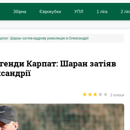
Збірна
Єврокубки
УПЛ
1 ліга
2 ліг
арпат: Шаран затіяв кадрову революцію в Олександрії
генди Карпат: Шаран затіяв
сандрії
★
★
★
★
★
★
★
★
★
★
2 голоси