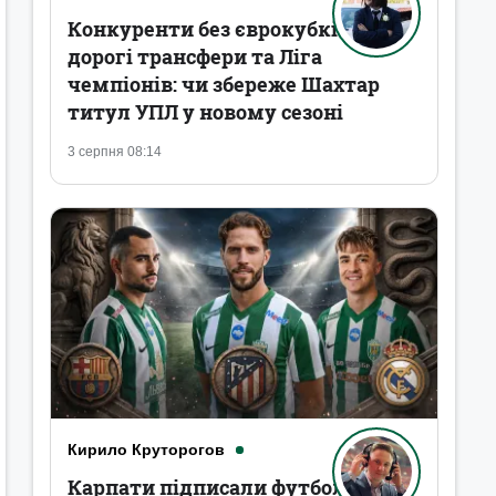
Конкуренти без єврокубків,
дорогі трансфери та Ліга
чемпіонів: чи збереже Шахтар
титул УПЛ у новому сезоні
3 серпня 08:14
Кирило Круторогов
Карпати підписали футболістів,