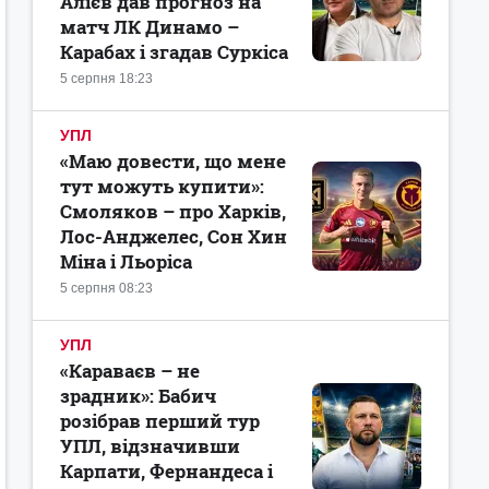
Алієв дав прогноз на
матч ЛК Динамо –
Карабах і згадав Суркіса
5 серпня 18:23
УПЛ
«Маю довести, що мене
тут можуть купити»:
Смоляков – про Харків,
Лос-Анджелес, Сон Хин
Міна і Льоріса
5 серпня 08:23
УПЛ
«Караваєв – не
зрадник»: Бабич
розібрав перший тур
УПЛ, відзначивши
Карпати, Фернандеса і