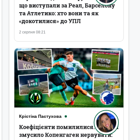
що виступали за Реал, Барселону
та Атлетико: хто вони та як
«докотилися» до УПЛ
2 серпня 08:21
Крістіна Пастухова
Коефіцієнти помилилися. Полісся
змусило Копенгаген нервувати: