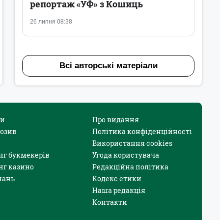
репортаж «УФ» з Кошиць
26 липня 08:38
Всі авторські матеріали
и
Про видання
юзив
Політика конфіденційності
Використання cookies
нг букмекерів
Угода користувача
нг казино
Редакційна політика
нань
Кодекс етики
Наша редакція
Контакти