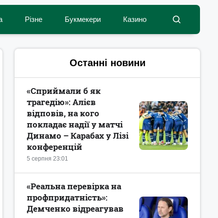
а
Різне
Букмекери
Казино
Останні новини
«Сприймали б як
трагедію»: Алієв
відповів, на кого
покладає надії у матчі
Динамо – Карабах у Лізі
конференцій
5 серпня 23:01
«Реальна перевірка на
профпридатність»:
Демченко відреагував