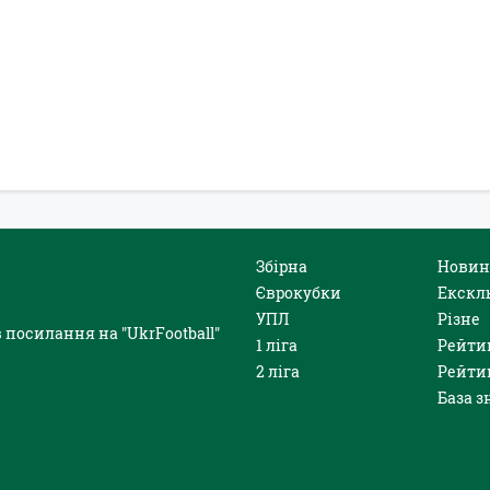
Збірна
Новин
Єврокубки
Екскл
УПЛ
Різне
 посилання на "UkrFootball"
1 ліга
Рейти
2 ліга
Рейти
База з