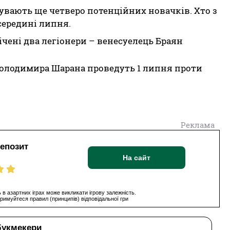
ебувають ще четверо потенційних новачків. Хто з
середині липня.
чені два легіонери – венесуелець Браян
олодимира Шарана проведуть 1 липня проти
Реклама
депозит
На сайт
 в азартних іграх може викликати ігрову залежність.
римуйтеся правил (принципів) відповідальної гри
букмекери