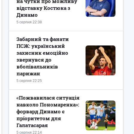
на чутки про можливу
відставку Костюка з
Динамо
5 серпня 22:38
Забарний та фанати
ПСЖ: український
захисник емоційно
звернувся до
вболівальників
парижан
5 серпня 22:25
«Пожвавилася ситуація
навколо Пономаренка»:
форвард Динамо є
пріоритетом для
Галатасарая
5 серпня 22:14