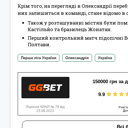
Крім того, на перегляді в Олександрії пер
них залишиться в команді, стане відомо в 
Також у розташуванні містян були помі
Кастільйо та бразилець Жонатан.
Перший контрольний матч підопічні В
Полтави.
Перша ліга України
Олександрія
Україна
150000 грн за 
9.9
Ліцензія КРАІЛ № 78 від
Участь
23.08.2023
Дот
Всі 