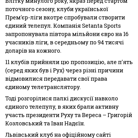
Влітку минулого року, якраз перед стартом
поточного сезону, клуби української
Прем'єр-ліги вкотре спробували створити
єдиний телепул. Компанія Setanta Sports
запропонувала півтора мільйони євро на 16
учасників ліги, в середньому по 94 тисячі
доларів на кожного.
11 клубів прийняли цю пропозицію, але п'ять
(серед яких був і Рух) через різні причини
відмовилися передавати свої права
єдиному телетранслятору.
Тоді розгорілися палкі дискусії навколо
єдиного телепулу, в яких брали активну
участь президенти Руху та Вереса – Григорій
Козловський та Іван Надєїн.
Львівський клуб на офіційному сайті