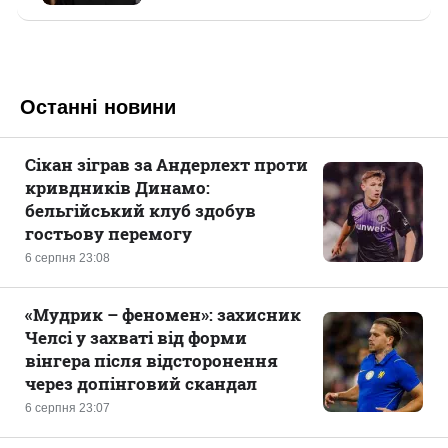
Останні новини
Сікан зіграв за Андерлехт проти
кривдників Динамо:
бельгійський клуб здобув
гостьову перемогу
6 серпня 23:08
«Мудрик – феномен»: захисник
Челсі у захваті від форми
вінгера після відсторонення
через допінговий скандал
6 серпня 23:07