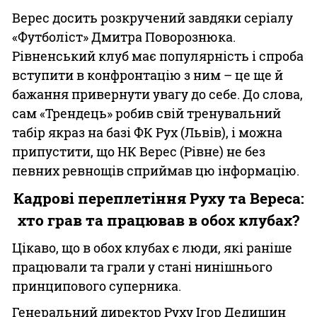
Верес досить розкручений завдяки серіалу
«Футболіст» Дмитра Поворознюка.
Рівненський клуб має популярність і спроба
вступити в конфронтацію з ним – це ще й
бажання привернути увагу до себе. До слова,
сам «Трендець» робив свій тренувальний
табір якраз на базі ФК Рух (Львів), і можна
припустити, що НК Верес (Рівне) не без
певних ревнощів сприймав цю інформацію.
Кадрові переплетіння Руху та Вереса:
хто грав та працював в обох клубах?
Цікаво, що в обох клубах є люди, які раніше
працювали та грали у стані нинішнього
принципового суперника.
Генеральний директор Руху Ігор Дедишин