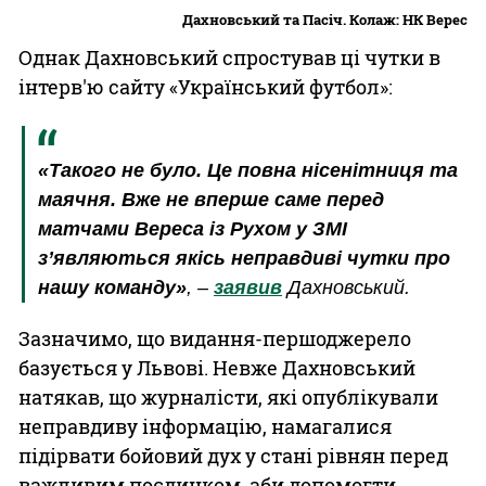
Дахновський та Пасіч. Колаж: НК Верес
Однак Дахновський спростував ці чутки в
інтерв'ю сайту «Український футбол»:
«Такого не було. Це повна нісенітниця та
маячня. Вже не вперше саме перед
матчами Вереса із Рухом у ЗМІ
з’являються якісь неправдиві чутки про
нашу команду»
, –
заявив
Дахновський.
Зазначимо, що видання-першоджерело
базується у Львові. Невже Дахновський
натякав, що журналісти, які опублікували
неправдиву інформацію, намагалися
підірвати бойовий дух у стані рівнян перед
важливим поєдинком, аби допомогти