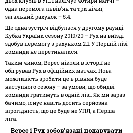
двох клубів в УПЛ налічує чотири матчі –
одна перемога львів'ян та три нічиї,
загальний рахунок – 5:4.
Ще одна зустріч відбулася у другому раунді
Кубка України сезону 2019/20 – Рух на виїзді
здобув перемогу з рахунком 2:1. У Першій лізі
команди не перетиналися.
Таким чином, Верес ніколи в історії не
обігрував Рух в офіційних матчах. Нова
можливість зробити це в рівнян буде
наступного сезону – за умови, що обидві
команди гратимуть в одній лізі. Як ми зараз
бачимо, існує навіть досить серйозна
вірогідність, що це буде не УПЛ, а Перша
ліга.
Верес і Рух зобов'язані подарувати