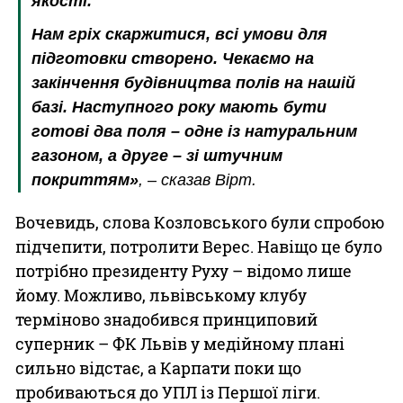
якості.
Нам гріх скаржитися, всі умови для
підготовки створено. Чекаємо на
закінчення будівництва полів на нашій
базі. Наступного року мають бути
готові два поля – одне із натуральним
газоном, а друге – зі штучним
покриттям»
, – сказав Вірт.
Вочевидь, слова Козловського були спробою
підчепити, потролити Верес. Навіщо це було
потрібно президенту Руху – відомо лише
йому. Можливо, львівському клубу
терміново знадобився принциповий
суперник – ФК Львів у медійному плані
сильно відстає, а Карпати поки що
пробиваються до УПЛ із Першої ліги.