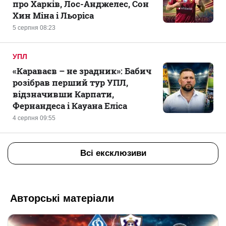
про Харків, Лос-Анджелес, Сон
Хин Міна і Льоріса
5 серпня 08:23
УПЛ
«Караваєв – не зрадник»: Бабич
розібрав перший тур УПЛ,
відзначивши Карпати,
Фернандеса і Кауана Еліса
4 серпня 09:55
Всі ексклюзиви
Авторські матеріали