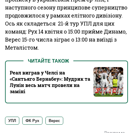
наступного сезону принципове суперництво
продовжилося у рамках елітного дивізіону.
Ось як складеться 21-й тур УПЛ для цих
команд: Рух 14 квітня о 15:00 прийме Динамо,
Верес 15-го числа зіграє о 13:00 на виїзді з
Металістом.
ЧИТАЙТЕ ТАКОЖ
Реал виграв у Челсі на
«Сантьяго Бернабеу»: Мудрик та
Лунін весь матч провели на
заміні
УПЛ
ФК Рух
Верес
Реклама