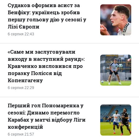
Судаков оформив асист за
Бенфіку: українець зробив
першу гольову дію у сезоні у
Лізі Європи
6 серпня 22:43
«Саме ми заслуговували
виходу в наступний раунд»:
Кравченко висловився про
поразку Полісся від
Копенгагену
6 серпня 22:29
Перший гол Пономаренка у
сезоні: Динамо перемогло
Карабах у матчі відбору Ліги
конференцій
6 серпня 21:57