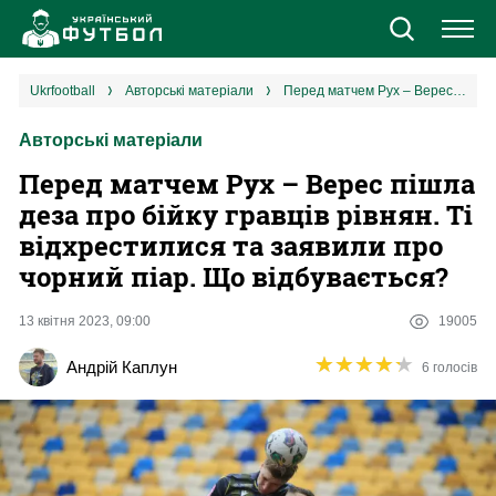
Новини
ukrfootball
авторські матеріали
Перед матчем Рух – Верес пішла деза про бійку гравців рівнян. Ті відхрестилися та заявили про чорний піар. Що відбувається?
Авторські матеріали
Збірна
Перед матчем Рух – Верес пішла
Єврокубки
деза про бійку гравців рівнян. Ті
відхрестилися та заявили про
УПЛ
чорний піар. Що відбувається?
1 ліга
13 квітня 2023, 09:00
19005
★
★
★
★
★
★
★
★
★
★
Андрій Каплун
6 голосів
2 ліга
Різне
Букмекери