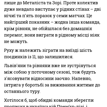
лише до Металіста та Зорі. Проте колектив
дуже невдало виступає у рідних стінах – дві
нічиї та п'ять поразок у семи матчах. Це
найгірший показник – жодна інша команда,
крім рівнян, не обійшлася без домашніх
перемог, вони виграти в рідному місці ніяк
не можуть.
Руху ж належить зіграти на виїзді шість
поєдинків із 11, що залишилися.
Львів'яни та рівняни вже не зустрінуться
між собою у поточному сезоні, тож будуть
з'ясовувати відносини заочно. Напевно,
інтрига у боротьбі за виживання житиме до
останнього туру.
Хотілося б, щоб обидві команди зберегли
прописку в українській Прем'єр-лізі, і