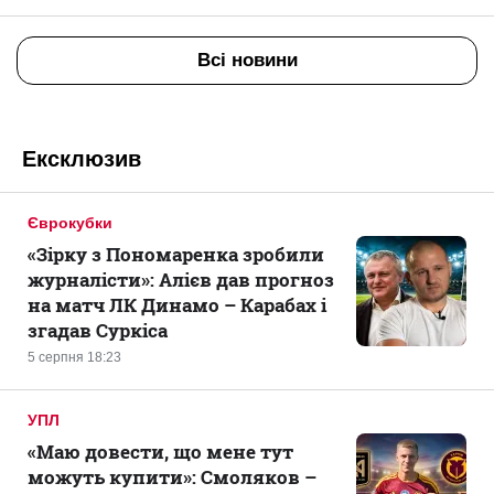
Всі новини
Ексклюзив
Єврокубки
«Зірку з Пономаренка зробили
журналісти»: Алієв дав прогноз
на матч ЛК Динамо – Карабах і
згадав Суркіса
5 серпня 18:23
УПЛ
«Маю довести, що мене тут
можуть купити»: Смоляков –