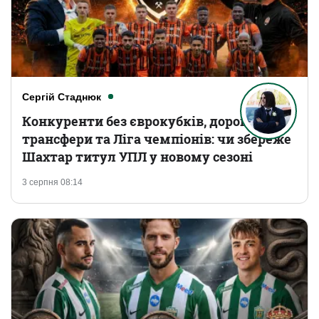
Сергій Стаднюк
Конкуренти без єврокубків, дорогі
трансфери та Ліга чемпіонів: чи збереже
Шахтар титул УПЛ у новому сезоні
3 серпня 08:14