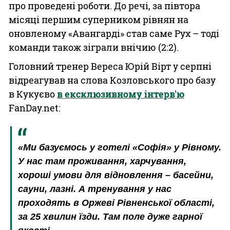
про проведені роботи. До речі, за півтора
місяці першим суперником рівнян на
оновленому «Авангарді» став саме Рух – тоді
команди також зіграли внічию (2:2).
Головний тренер Вереса Юрій Вірт у серпні
відреагував на слова Козловського про базу
в Кукуєво
в ексклюзивному інтерв'ю
FanDay.net:
«Ми базуємось у готелі «Софія» у Рівному.
У нас там проживання, харчування,
хороші умови для відновлення – басейни,
сауни, лазні. А тренування у нас
проходять в Оржеві Рівненської області,
за 25 хвилин їзди. Там поле дуже гарної