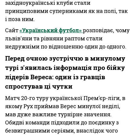
західноукраїнські клуби стали
принциповими суперниками як на полі, так
і поза ним.
Сайт
«Український футбол»
розповідає, чому
львів'яни та рівняни раптом стали
недружніми по відношенню один до одного.
Перед очною зустріччю в минулому
турі з'явилась інформація про бійку
лідерів Вереса: один із гравців
спростував ці чутки
Матч 20-го туру української Прем'єр-ліги, в
якому Рух приймав Верес минулої неділі,
мав дуже важливе турнірне значення.
Обидві команди підходили до поєдинку з
безвиграшними серіями, внаслідок чого