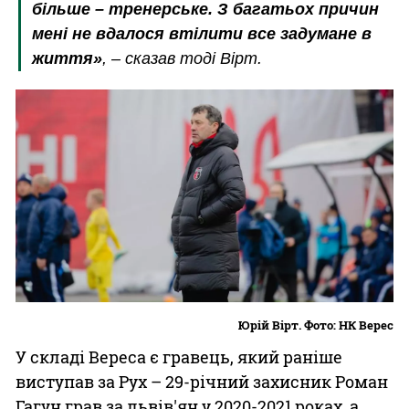
більше – тренерське. З багатьох причин
мені не вдалося втілити все задумане в
життя»
, – сказав тоді Вірт.
Юрій Вірт. Фото: НК Верес
У складі Вереса є гравець, який раніше
виступав за Рух – 29-річний захисник Роман
Гагун грав за львів'ян у 2020-2021 роках, а