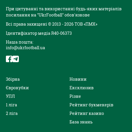
При цитуванні та використанні будь-яких матеріалів
посилання на "UkrFootball" обов'язкове
Всі права захищені © 2013 - 2026 ТОВ «ПМХ»
Ідентифікатор медіа R40-06373
Наша пошта:
info@ukrfootball.ua
Збірна
Новини
Єврокубки
Ексклюзив
УПЛ
Різне
1 ліга
Рейтинг букмекерів
2 ліга
Рейтинг казино
База знань