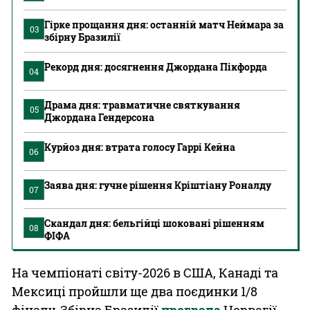
Гірке прощання дня: останній матч Неймара за
03
збірну Бразилії
Рекорд дня: досягнення Джордана Пікфорда
04
Драма дня: травматичне святкування
05
Джордана Гендерсона
Курйоз дня: втрата голосу Гаррі Кейна
06
Заява дня: гучне рішення Кріштіану Роналду
07
Скандал дня: бельгійці шоковані рішенням
08
ФІФА
На чемпіонаті світу-2026 в США, Канаді та
Мексиці пройшли ще два поєдинки 1/8