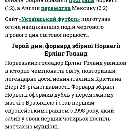
фіналу. Збірна Бразилії
програла
Норвегії
(1:2), а Англія
перемогла
Мексику (3:2).
Сайт
«Український футбол»
підготував
огляд найцікавіших подій чергового
ігрового дня світової першості.
Герой дня: форвард збірної Норвегії
Ерлінг Голанд
Норвезький голеадор Ерлінг Голанд увійшов
в історію чемпіонатів світу, повторивши
легендарне досягнення італійця Крістіана
Вієрі 28-річної давності. Форвард збірної
Норвегії оформив дубль у переможному
матчі з Бразилією і став першим
європейським гравцем з 1998 року, який
забив у своїх перших чотирьох поспіль
матчах на мундіалі.