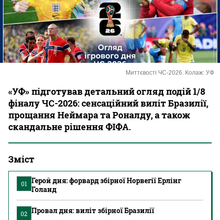
Казино
Миттєвості ЧС-2026. Колаж: УФ
«УФ» підготував детальний огляд подій 1/8
фіналу ЧС-2026: сенсаційний виліт Бразилії,
прощання Неймара та Роналду, а також
скандальне рішення ФІФА.
Зміст
Герой дня: форвард збірної Норвегії Ерлінг
01
Голанд
Провал дня: виліт збірної Бразилії
02