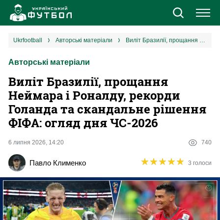
Новини
ukrfootball
авторські матеріали
Виліт Бразилії, прощання Неймара і Роналду, рекорди Голанда та скандальне рішення ФІФА: огляд дня ЧС-2026
Авторські матеріали
Збірна
Виліт Бразилії, прощання
Єврокубки
Неймара і Роналду, рекорди
Голанда та скандальне рішення
УПЛ
ФІФА: огляд дня ЧС-2026
1 ліга
6 липня 2026, 14:20
740
★
★
★
★
★
★
★
★
★
★
Павло Клименко
3 голоси
2 ліга
Різне
Букмекери