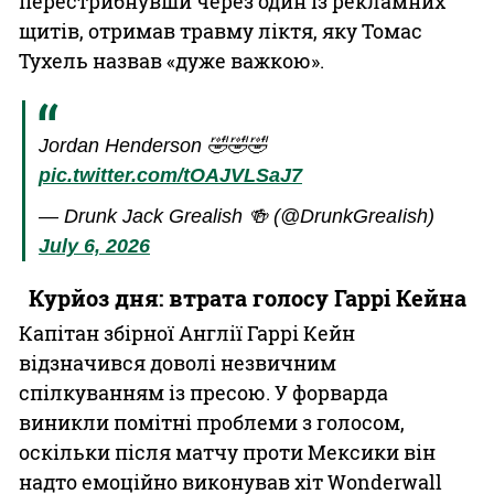
перестрибнувши через один із рекламних
щитів, отримав травму ліктя, яку Томас
Тухель назвав «дуже важкою».
Jordan Henderson 🤣🤣🤣
pic.twitter.com/tOAJVLSaJ7
— Drunk Jack Grealish 🍻 (@DrunkGreaIish)
July 6, 2026
Курйоз дня: втрата голосу Гаррі Кейна
Капітан збірної Англії Гаррі Кейн
відзначився доволі незвичним
спілкуванням із пресою. У форварда
виникли помітні проблеми з голосом,
оскільки після матчу проти Мексики він
надто емоційно виконував хіт Wonderwall