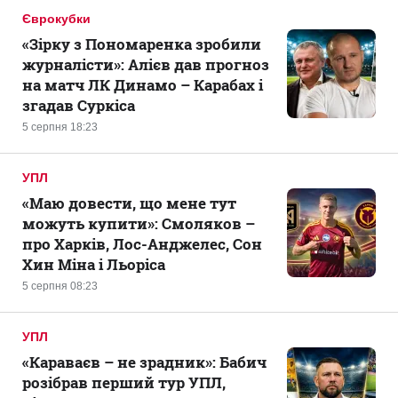
Єврокубки
«Зірку з Пономаренка зробили
журналісти»: Алієв дав прогноз
на матч ЛК Динамо – Карабах і
згадав Суркіса
5 серпня 18:23
УПЛ
«Маю довести, що мене тут
можуть купити»: Смоляков –
про Харків, Лос-Анджелес, Сон
Хин Міна і Льоріса
5 серпня 08:23
УПЛ
«Караваєв – не зрадник»: Бабич
розібрав перший тур УПЛ,