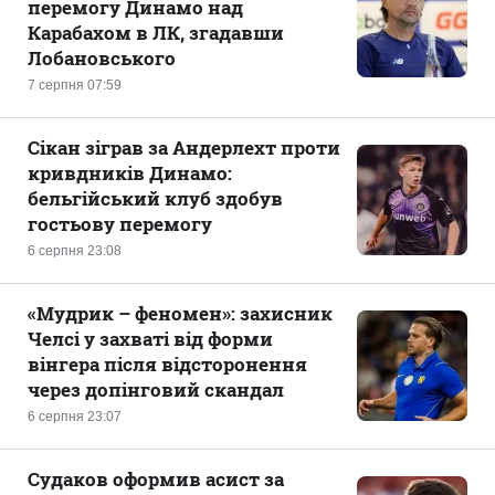
перемогу Динамо над
Карабахом в ЛК, згадавши
Лобановського
7 серпня 07:59
Сікан зіграв за Андерлехт проти
кривдників Динамо:
бельгійський клуб здобув
гостьову перемогу
6 серпня 23:08
«Мудрик – феномен»: захисник
Челсі у захваті від форми
вінгера після відсторонення
через допінговий скандал
6 серпня 23:07
Судаков оформив асист за