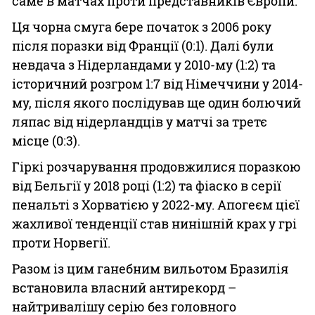
саме в матчах проти представників Європи.
Ця чорна смуга бере початок з 2006 року
після поразки від Франції (0:1). Далі були
невдача з Нідерландами у 2010-му (1:2) та
історичний розгром 1:7 від Німеччини у 2014-
му, після якого послідував ще один болючий
ляпас від нідерландців у матчі за третє
місце (0:3).
Гіркі розчарування продовжилися поразкою
від Бельгії у 2018 році (1:2) та фіаско в серії
пенальті з Хорватією у 2022-му. Апогеєм цієї
жахливої тенденції став нинішній крах у грі
проти Норвегії.
Разом із цим ганебним вильотом Бразилія
встановила власний антирекорд –
найтривалішу серію без головного