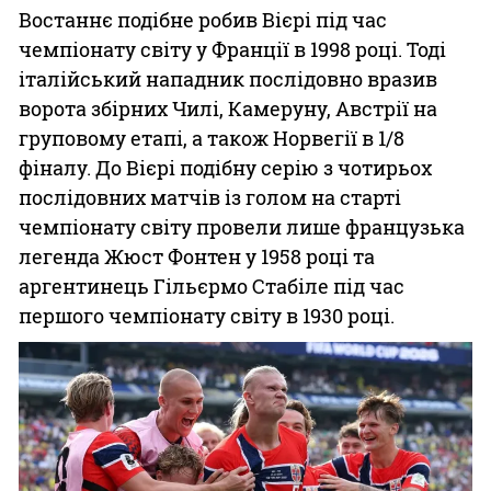
Востаннє подібне робив Вієрі під час
чемпіонату світу у Франції в 1998 році. Тоді
італійський нападник послідовно вразив
ворота збірних Чилі, Камеруну, Австрії на
груповому етапі, а також Норвегії в 1/8
фіналу. До Вієрі подібну серію з чотирьох
послідовних матчів із голом на старті
чемпіонату світу провели лише французька
легенда Жюст Фонтен у 1958 році та
аргентинець Гільєрмо Стабіле під час
першого чемпіонату світу в 1930 році.