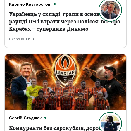
Кирило Круторогов
Українець у складі, грали в основному
раунді ЛЧ і втрати через Полісся: все про
Карабах – суперника Динамо
6 серпня 08:13
Сергій Стаднюк
Конкуренти без єврокубків, дорогі