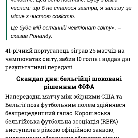
чесним: що б не сталося завтра, я залишу це
місце з чистою совістю.
Це буде мій останній чемпіонат світу», –
сказав Роналду.
41-річний португалець зіграв 26 матчів на
чемпіонатах світу, забив 10 голів і віддав дві
результативні передачі.
Скандал дня: бельгійці шоковані
рішенням ФІФА
Напередодні матчу між збірними США та
Бельгії поза футбольним полем здійнявся
безпрецедентний галас. Королівська
бельгійська футбольна асоціація (RBFA)
виступила з різкою офіційною заявою,
висловивши абсолютне обурення діями