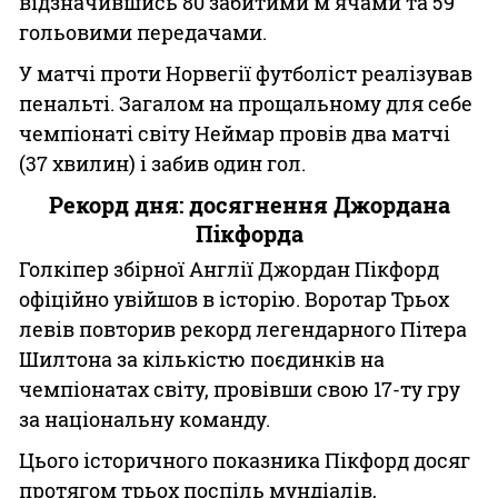
відзначившись 80 забитими м'ячами та 59
гольовими передачами.
У матчі проти Норвегії футболіст реалізував
пенальті. Загалом на прощальному для себе
чемпіонаті світу Неймар провів два матчі
(37 хвилин) і забив один гол.
Рекорд дня: досягнення Джордана
Пікфорда
Голкіпер збірної Англії Джордан Пікфорд
офіційно увійшов в історію. Воротар Трьох
левів повторив рекорд легендарного Пітера
Шилтона за кількістю поєдинків на
чемпіонатах світу, провівши свою 17-ту гру
за національну команду.
Цього історичного показника Пікфорд досяг
протягом трьох поспіль мундіалів,