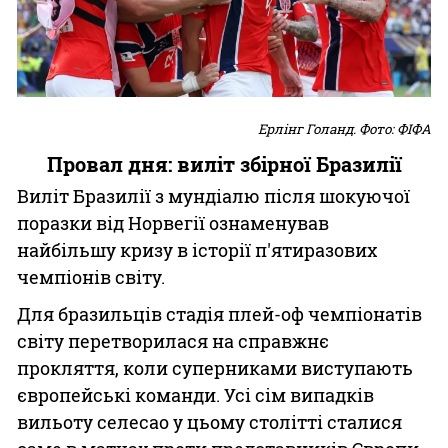
Ерлінг Голанд. Фото: ФІФА
Провал дня: виліт збірної Бразилії
Виліт Бразилії з мундіалю після шокуючої
поразки від Норвегії ознаменував
найбільшу кризу в історії п'ятиразових
чемпіонів світу.
Для бразильців стадія плей-оф чемпіонатів
світу перетворилася на справжнє
прокляття, коли суперниками виступають
європейські команди. Усі сім випадків
вильоту селесао у цьому столітті сталися