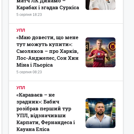
матч ЛК Динамо –
Карабах і згадав Суркіса
5 серпня 18:23
УПЛ
«Маю довести, що мене
тут можуть купити»:
Смоляков – про Харків,
Лос-Анджелес, Сон Хин
Міна і Льоріса
5 серпня 08:23
УПЛ
«Караваєв – не
зрадник»: Бабич
розібрав перший тур
УПЛ, відзначивши
Карпати, Фернандеса і
Кауана Еліса