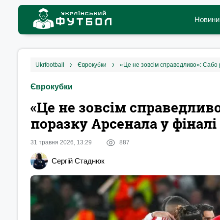
Новини
ukrfootball
єврокубки
«Це не зовсім справедливо»: Сабо р
Єврокубки
«Це не зовсім справедливо»
поразку Арсенала у фіналі
31 травня 2026, 13:29
887
Сергій Стаднюк