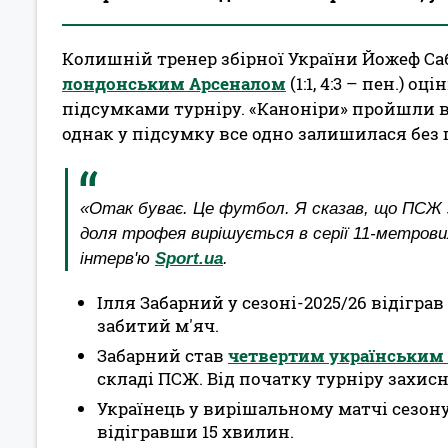
Колишній тренер збірної України Йожеф Са
лондонським Арсеналом
(1:1, 4:3 – пен.) о
підсумками турніру. «Каноніри» пройшли вс
однак у підсумку все одно залишилася без
«Отак буває. Це футбол. Я сказав, що ПСЖ з
доля трофея вирішується в серії 11-метрових
інтерв'ю
Sport.ua
.
Ілля Забарний у сезоні-2025/26 відігра
забитий м'яч.
Забарний став
четвертим українським
складі ПСЖ. Від початку турніру захисн
Українець у вирішальному матчі сезону
відігравши 15 хвилин.