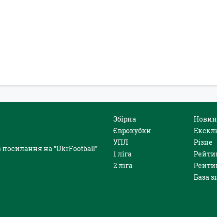
Збірна
Новин
Єврокубки
Екскл
УПЛ
Різне
 посилання на "UkrFootball"
1 ліга
Рейти
2 ліга
Рейти
База з