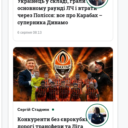
Українець у складі, грали в
основному раунді ЛЧ і втрати
через Полісся: все про Карабах –
суперника Динамо
6 серпня 08:13
Сергій Стаднюк
Конкуренти без єврокубків,
дорогі трансфери та Ліга