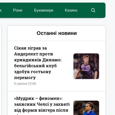
а
Різне
Букмекери
Казино
Останні новини
Сікан зіграв за
Андерлехт проти
кривдників Динамо:
бельгійський клуб
здобув гостьову
перемогу
6 серпня 23:08
«Мудрик – феномен»:
захисник Челсі у захваті
від форми вінгера після