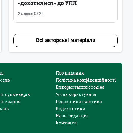
«докотилися» до УПЛ
2 серпня 08:21
Всі авторські матеріали
и
Про видання
юзив
Політика конфіденційності
Використання cookies
нг букмекерів
Угода користувача
нг казино
Редакційна політика
нань
Кодекс етики
Наша редакція
Контакти