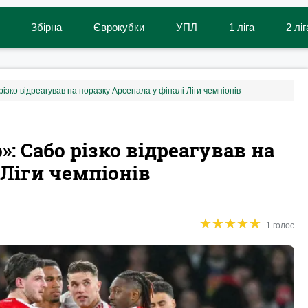
Збірна
Єврокубки
УПЛ
1 ліга
2 ліг
ізко відреагував на поразку Арсенала у фіналі Ліги чемпіонів
: Сабо різко відреагував на
 Ліги чемпіонів
★
★
★
★
★
★
★
★
★
★
1 голос