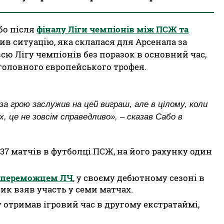
бо після
фіналу Ліги чемпіонів між ПСЖ та
цінив ситуацію, яка склалася для Арсенала за
ю Лігу чемпіонів без поразок в основний час,
 головного європейського трофея.
а грою заслужив на цей виграш, але в цілому, коли
, це не зовсім справедливо», – сказав Сабо в
в 37 матчів в футболці ПСЖ, на його рахунку один
 переможцем ЛЧ
, у своєму дебютному сезоні в
ик взяв участь у семи матчах.
 отримав ігровий час в другому екстратаймі,