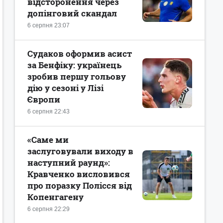
відсторонення через
допінговий скандал
6 серпня 23:07
Судаков оформив асист
за Бенфіку: українець
зробив першу гольову
дію у сезоні у Лізі
Європи
6 серпня 22:43
«Саме ми
заслуговували виходу в
наступний раунд»:
Кравченко висловився
про поразку Полісся від
Копенгагену
6 серпня 22:29