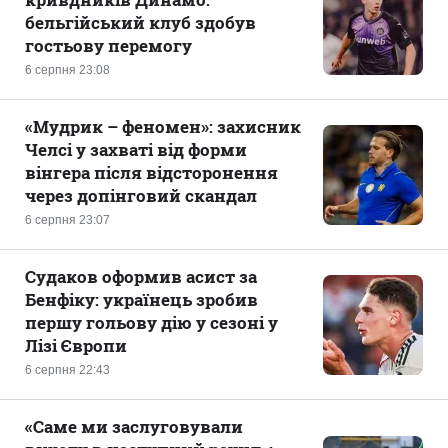
бельгійський клуб здобув
гостьову перемогу
6 серпня 23:08
«Мудрик – феномен»: захисник
Челсі у захваті від форми
вінгера після відсторонення
через допінговий скандал
6 серпня 23:07
Судаков оформив асист за
Бенфіку: українець зробив
першу гольову дію у сезоні у
Лізі Європи
6 серпня 22:43
«Саме ми заслуговували