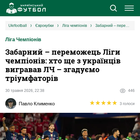
Новини
ukrfootball
єврокубки
ліга чемпіонів
Забарний – переможець Ліги чемпіонів: хто ще з українців вигравав ЛЧ – згадуємо тріумфаторів
Ліга Чемпіонів
Збірна
Забарний – переможець Ліги
Єврокубки
чемпіонів: хто ще з українців
вигравав ЛЧ – згадуємо
УПЛ
тріумфаторів
1 ліга
30 травня 2026, 22:38
446
★
★
★
★
★
★
★
★
★
★
Павло Клименко
3 голоси
2 ліга
Різне
Букмекери