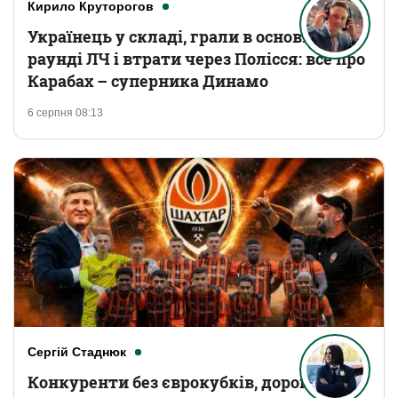
Кирило Круторогов
Українець у складі, грали в основному
раунді ЛЧ і втрати через Полісся: все про
Карабах – суперника Динамо
6 серпня 08:13
Сергій Стаднюк
Конкуренти без єврокубків, дорогі