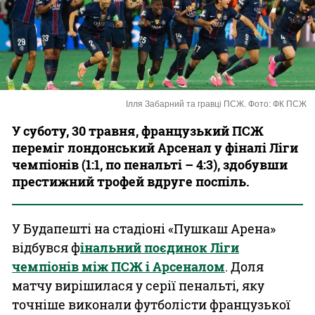
Казино
Ілля Забарний та гравці ПСЖ. Фото: ФК ПСЖ
У суботу, 30 травня, французький ПСЖ
переміг лондонський Арсенал у фіналі Ліги
чемпіонів (1:1, по пенальті – 4:3), здобувши
престижний трофей вдруге поспіль.
У Будапешті на стадіоні «Пушкаш Арена»
відбувся ф
інальний поєдинок Ліги
чемпіонів між ПСЖ і Арсеналом
. Доля
матчу вирішилася у серії пенальті, яку
точніше виконали футболісти французької