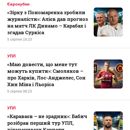
Єврокубки
«Зірку з Пономаренка зробили
журналісти»: Алієв дав прогноз
на матч ЛК Динамо – Карабах і
згадав Суркіса
5 серпня 18:23
УПЛ
«Маю довести, що мене тут
можуть купити»: Смоляков –
про Харків, Лос-Анджелес, Сон
Хин Міна і Льоріса
5 серпня 08:23
УПЛ
«Караваєв – не зрадник»: Бабич
розібрав перший тур УПЛ,
відзначивши Карпати,