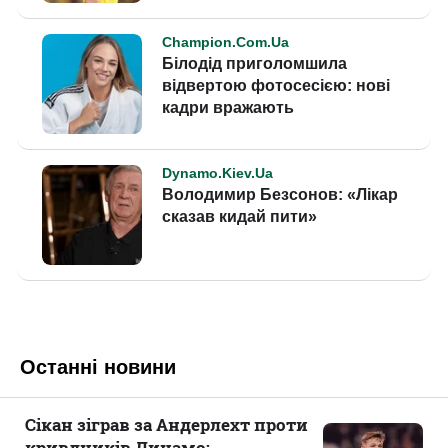
Останні новини
Сікан зіграв за Андерлехт проти
кривдників Динамо: