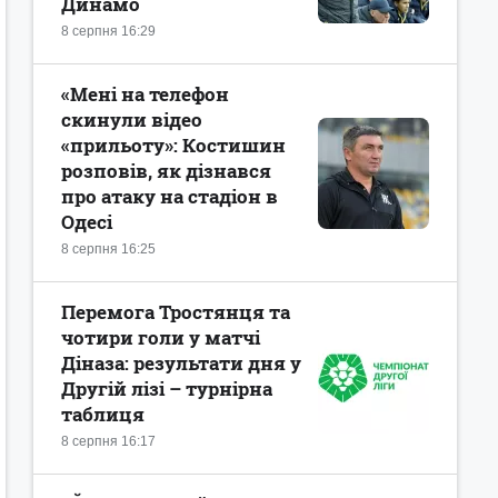
Динамо
8 серпня 16:29
«Мені на телефон
скинули відео
«прильоту»: Костишин
розповів, як дізнався
про атаку на стадіон в
Одесі
8 серпня 16:25
Перемога Тростянця та
чотири голи у матчі
Діназа: результати дня у
Другій лізі – турнірна
таблиця
8 серпня 16:17