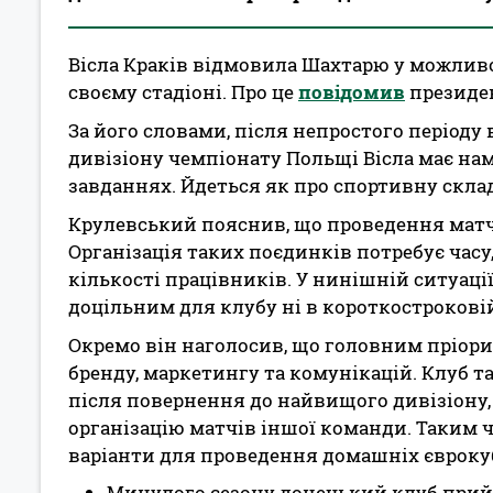
Вісла Краків відмовила Шахтарю у можлив
своєму стадіоні. Про це
повідомив
президен
За його словами, після непростого періоду 
дивізіону чемпіонату Польщі Вісла має на
завданнях. Йдеться як про спортивну склад
Крулевський пояснив, що проведення матч
Організація таких поєдинків потребує часу
кількості працівників. У нинішній ситуації,
доцільним для клубу ні в короткостроковій
Окремо він наголосив, що головним пріори
бренду, маркетингу та комунікацій. Клуб т
після повернення до найвищого дивізіону,
організацію матчів іншої команди. Таким 
варіанти для проведення домашніх єврокуб
Минулого сезону донецький клуб прийм