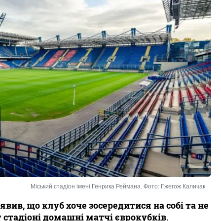
Міський стадіон імені Генрика Реймана. Фото: Гжегож Каличак
вив, що клуб хоче зосередитися на собі та не
стадіоні домашні матчі єврокубків.