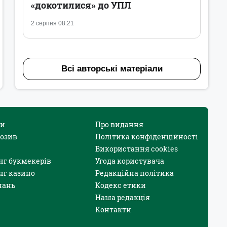
«докотилися» до УПЛ
2 серпня 08:21
Всі авторські матеріали
и
Про видання
юзив
Політика конфіденційності
Використання cookies
нг букмекерів
Угода користувача
нг казино
Редакційна політика
нань
Кодекс етики
Наша редакція
Контакти