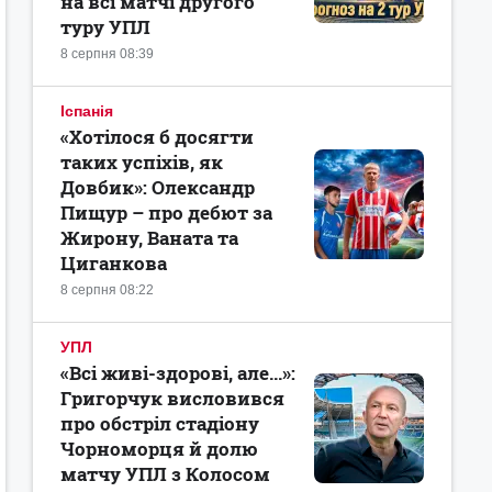
на всі матчі другого
туру УПЛ
8 серпня 08:39
Іспанія
«Хотілося б досягти
таких успіхів, як
Довбик»: Олександр
Пищур – про дебют за
Жирону, Ваната та
Циганкова
8 серпня 08:22
УПЛ
«Всі живі-здорові, але...»:
Григорчук висловився
про обстріл стадіону
Чорноморця й долю
матчу УПЛ з Колосом