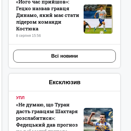
«Його час прийшов»:
Гецко назвав гравця
Динамо, який має стати
лідером команди
Костюка
8 серпня 15:56
Всі новини
Ексклюзив
УПЛ
«Не думаю, що Туран
дасть гравцям Шахтаря
розслабитися»:
Федецький дав прогноз