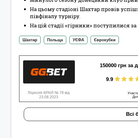
На цьому стадіоні Шахтар провів успіш
півфіналу турніру.
На цій стадії «гірники» поступилися за 
Шахтар
Польща
УЄФА
Єврокубки
150000 грн за 
9.9
Ліцензія КРАІЛ № 78 від
Участь
23.08.2023
Дот
Всі 