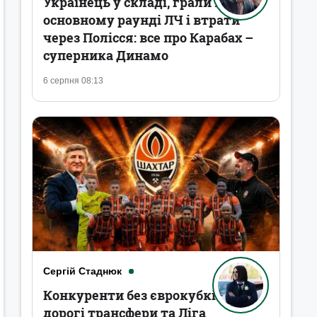
Українець у складі, грали в
основному раунді ЛЧ і втрати
через Полісся: все про Карабах –
суперника Динамо
6 серпня 08:13
Сергій Стаднюк
Конкуренти без єврокубків,
дорогі трансфери та Ліга