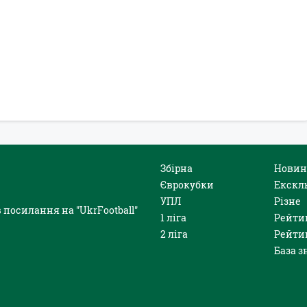
Збірна
Новин
Єврокубки
Екскл
УПЛ
Різне
 посилання на "UkrFootball"
1 ліга
Рейти
2 ліга
Рейти
База з