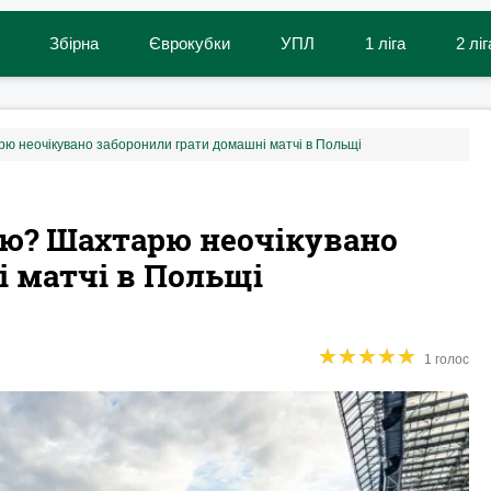
Збірна
Єврокубки
УПЛ
1 ліга
2 ліг
арю неочікувано заборонили грати домашні матчі в Польщі
зою? Шахтарю неочікувано
 матчі в Польщі
★
★
★
★
★
★
★
★
★
★
1 голос