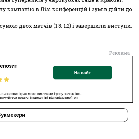
ну кампанію в Лізі конференцій і зумів дійти до
сумою двох матчів (1:3; 1:2) і завершили виступи.
Реклама
депозит
На сайт
 в азартних іграх може викликати ігрову залежність.
римуйтеся правил (принципів) відповідальної гри
букмекери