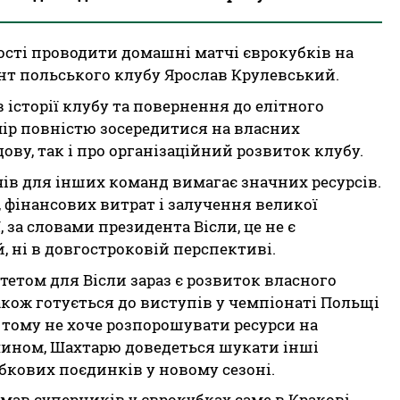
ості проводити домашні матчі єврокубків на
т польського клубу Ярослав Крулевський.
в історії клубу та повернення до елітного
мір повністю зосередитися на власних
ову, так і про організаційний розвиток клубу.
ів для інших команд вимагає значних ресурсів.
, фінансових витрат і залучення великої
 за словами президента Вісли, це не є
, ні в довгостроковій перспективі.
тетом для Вісли зараз є розвиток власного
акож готується до виступів у чемпіонаті Польщі
 тому не хоче розпорошувати ресурси на
чином, Шахтарю доведеться шукати інші
кових поєдинків у новому сезоні.
ав суперників у єврокубках саме в Кракові.