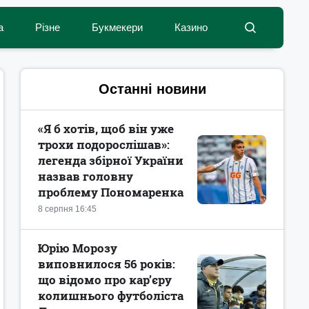
а
Різне
Букмекери
Казино
Останні новини
«Я б хотів, щоб він уже
трохи подорослішав»:
легенда збірної України
назвав головну
проблему Пономаренка
8 серпня 16:45
Юрію Морозу
виповнилося 56 років:
що відомо про кар’єру
колишнього футболіста