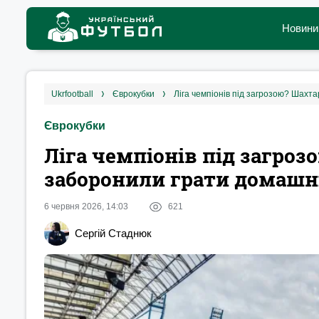
Новини
ukrfootball
єврокубки
Ліга чемпіонів під загрозою? Шахт
Єврокубки
Ліга чемпіонів під загро
заборонили грати домашні
6 червня 2026, 14:03
621
Сергій Стаднюк